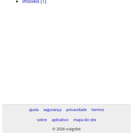
imóveis (1)
ajuda
segurança
privacidade
termos
sobre
aplicativo
mapa do site
© 2026 craigslist