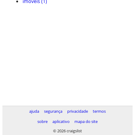
imóveis (1)
ajuda
segurança
privacidade
termos
sobre
aplicativo
mapa do site
© 2026 craigslist