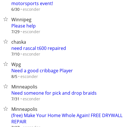
motorsports event!
esconder
6/30
Winnipeg
Please help
esconder
7/29
chaska
need rascal t600 repaired
esconder
7/10
Wpg
Need a good cribbage Player
esconder
8/5
Minneapolis
Need someone for pick and drop braids
esconder
7/31
Minneapolis
(free) Make Your Home Whole Again! FREE DRYWALL
REPAIR