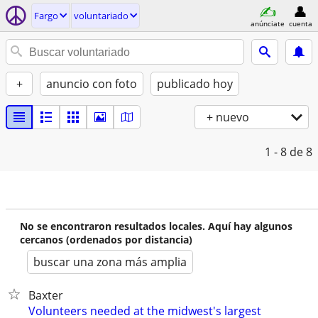
Fargo
voluntariado
anúnciate
cuenta
+
anuncio con foto
publicado hoy
+ nuevo
1 - 8
de 8
No se encontraron resultados locales. Aquí hay algunos
cercanos (ordenados por distancia)
buscar una zona más amplia
Baxter
Volunteers needed at the midwest's largest