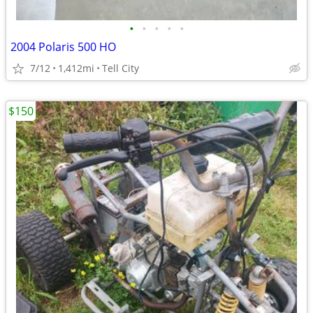
•
•
•
•
•
2004 Polaris 500 HO
7/12
1,412mi
Tell City
$150