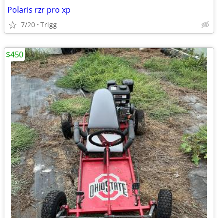
Polaris rzr pro xp
7/20
Trigg
$450