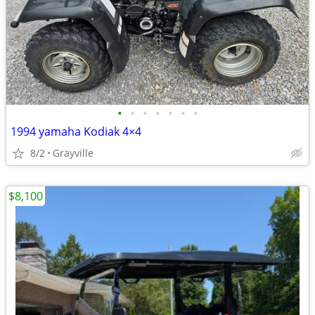
•
•
•
•
•
•
•
1994 yamaha Kodiak 4×4
8/2
Grayville
$8,100