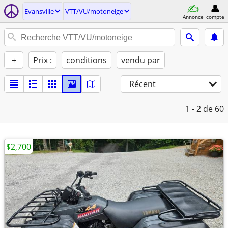
Evansville
VTT/VU/motoneige
Annonce
compte
+
Prix :
conditions
vendu par
Récent
1 - 2
de 60
$2,700