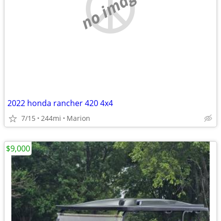
no image
2022 honda rancher 420 4x4
7/15
244mi
Marion
$9,000