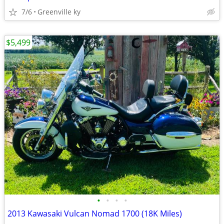
7/6
Greenville ky
$5,499
•
•
•
•
2013 Kawasaki Vulcan Nomad 1700 (18K Miles)