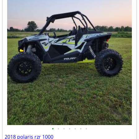
•
•
•
•
•
•
•
2018 polaris rzr 1000