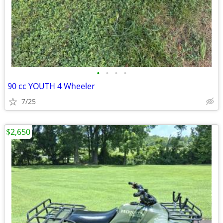
•
•
•
•
90 cc YOUTH 4 Wheeler
7/25
$2,650