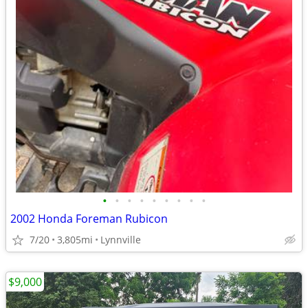
•
•
•
•
•
•
•
•
•
2002 Honda Foreman Rubicon
7/20
3,805mi
Lynnville
$9,000