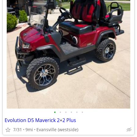
•
•
•
•
•
•
Evolution D5 Maverick 2+2 Plus
7/31
9mi
Evansville (westside)