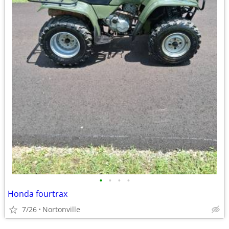
•
•
•
•
Honda fourtrax
7/26
Nortonville