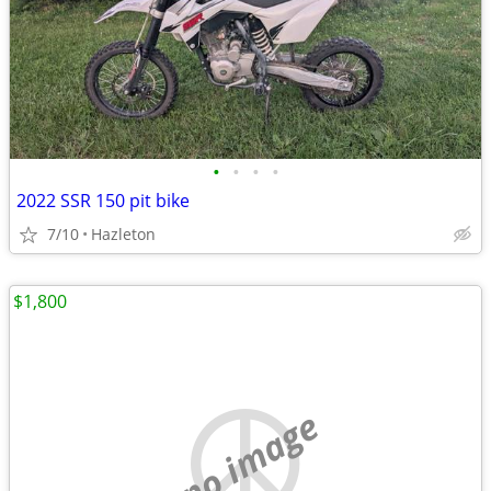
•
•
•
•
2022 SSR 150 pit bike
7/10
Hazleton
$1,800
no image