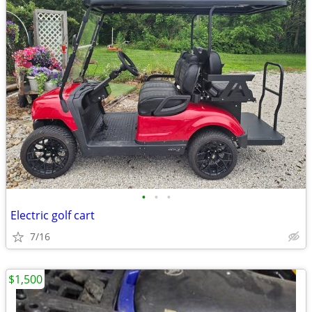
•
•
•
Electric golf cart
7/16
$1,500