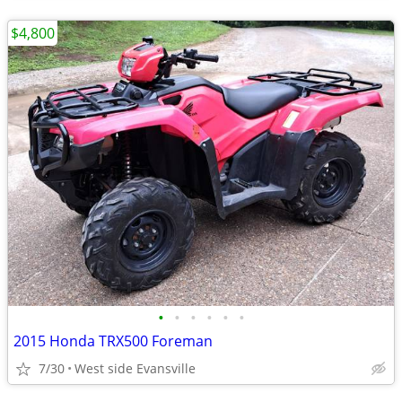
$4,800
•
•
•
•
•
•
2015 Honda TRX500 Foreman
7/30
West side Evansville