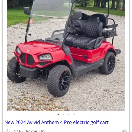
•
•
•
•
New 2024 Avivid Anthem 4 Pro electric golf cart
7/16
Bicknell In