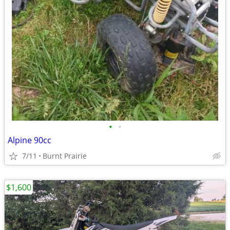
•
•
Alpine 90cc
7/11
Burnt Prairie
$1,600