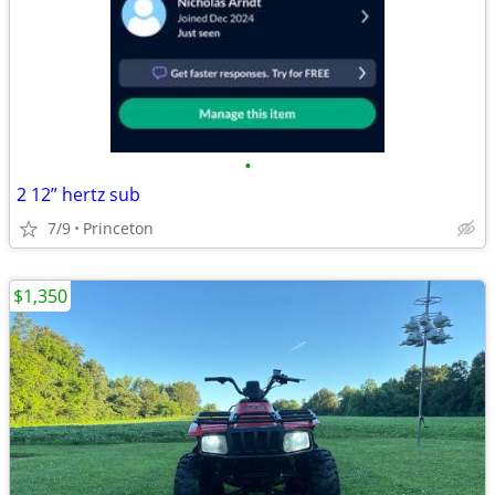
•
2 12” hertz sub
7/9
Princeton
$1,350