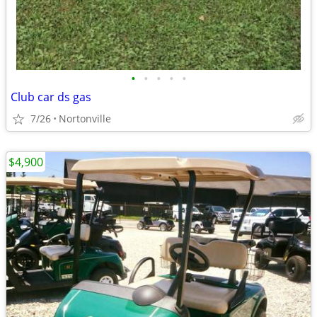
•
•
•
•
•
Club car ds gas
7/26
Nortonville
$4,900