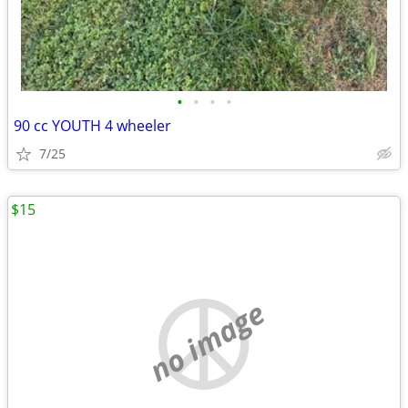
•
•
•
•
90 cc YOUTH 4 wheeler
7/25
$15
no image