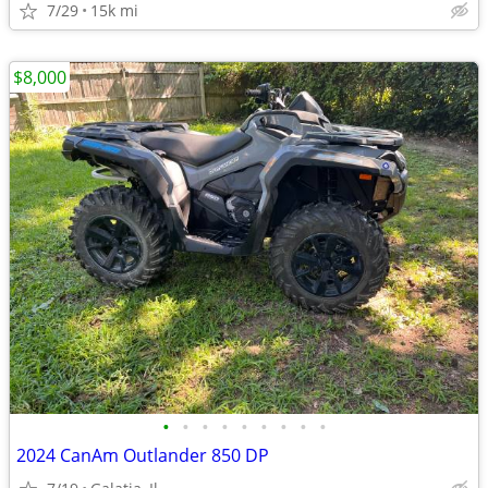
7/29
15k mi
$8,000
•
•
•
•
•
•
•
•
•
2024 CanAm Outlander 850 DP