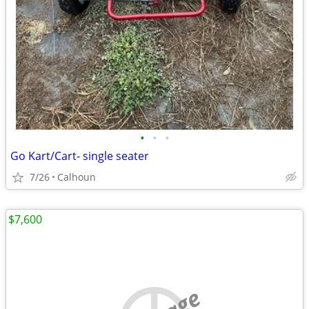
•
•
•
Go Kart/Cart- single seater
7/26
Calhoun
$7,600