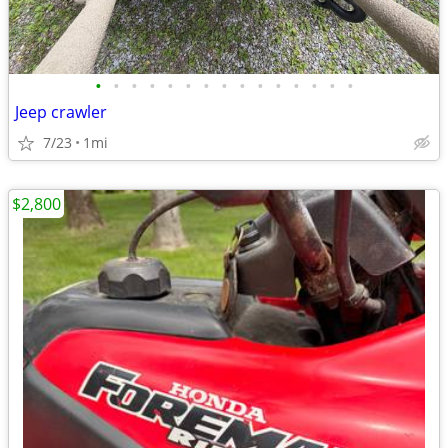
•
•
•
•
•
•
•
•
•
•
•
•
•
•
•
Jeep crawler
7/23
1mi
$2,800