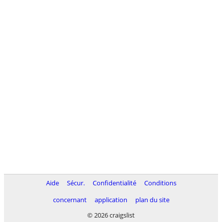
Aide
Sécur.
Confidentialité
Conditions
concernant
application
plan du site
© 2026 craigslist