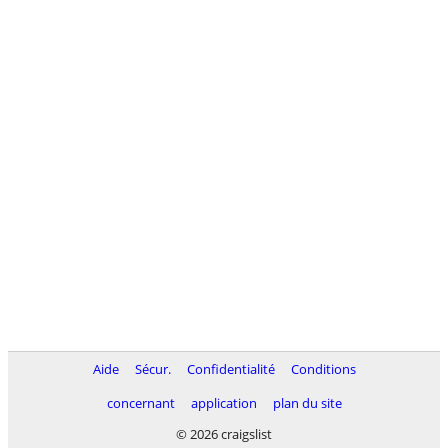
Aide
Sécur.
Confidentialité
Conditions
concernant
application
plan du site
© 2026 craigslist