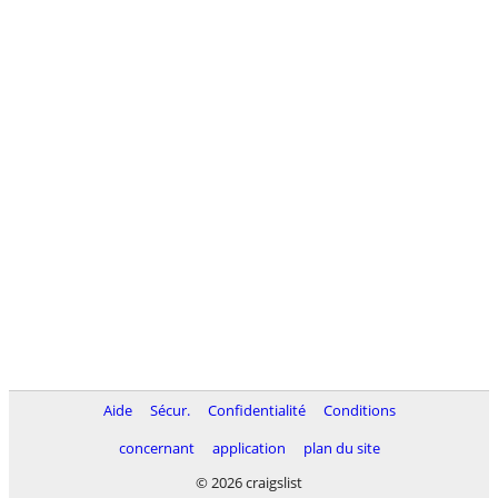
Aide
Sécur.
Confidentialité
Conditions
concernant
application
plan du site
© 2026 craigslist