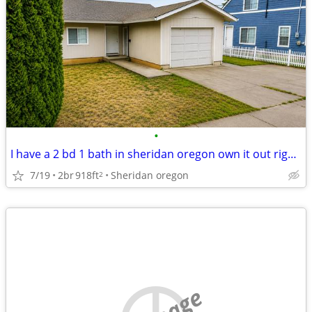
•
I have a 2 bd 1 bath in sheridan oregon own it out right will trade
7/19
2br
918ft
Sheridan oregon
2