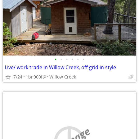
•
•
•
•
•
•
Live/ work trade in Willow Creek, off grid in style
7/24
1br
900ft
Willow Creek
2