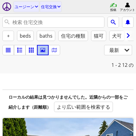
ユージーン
住宅交換
投稿
アカウント
+
beds
baths
住宅の種類
猫可
犬可
家
最新
1 - 2
12 の
ローカルの結果は見つかりませんでした。近隣からの一部をご
より広い範囲を検索する
紹介します（距離順）