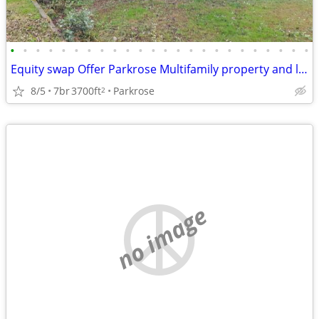
•
•
•
•
•
•
•
•
•
•
•
•
•
•
•
•
•
•
•
•
•
•
•
•
Equity swap Offer Parkrose Multifamily property and land for sale
8/5
7br
3700ft
Parkrose
2
no image