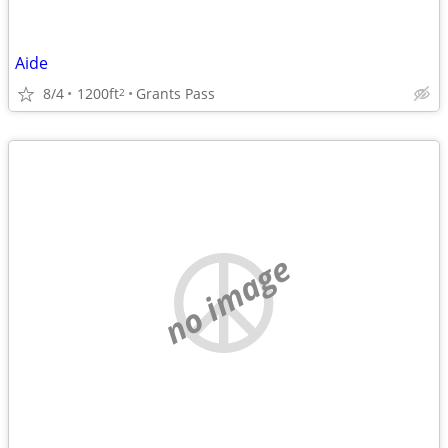
Aide
8/4
1200ft
Grants Pass
2
no image