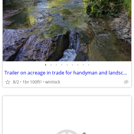
•
•
•
•
•
•
•
•
•
Trailer on acreage in trade for handyman and landscape work
8/2
1br
100ft
winlock
2