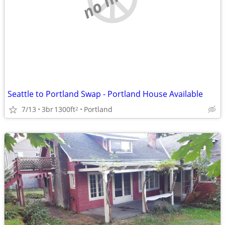
Seattle to Portland Swap - Portland House Available
7/13
3br
1300ft
Portland
2