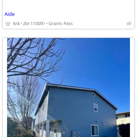
Aide
8/4
2br
1100ft
Grants Pass
2