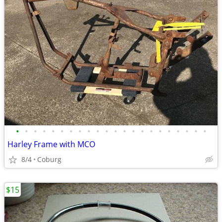
•
•
•
•
•
•
•
•
•
•
•
•
•
•
•
•
•
•
•
•
•
•
Harley Frame with MCO
8/4
Coburg
$15