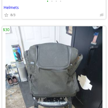
•
•
•
•
Helmets
8/3
$30