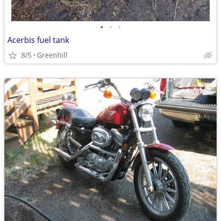
•
•
•
Acerbis fuel tank
8/5
Greenhill