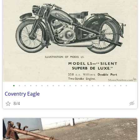
•
•
•
•
•
•
•
•
•
•
•
•
•
•
•
•
•
•
•
•
•
Coventry Eagle
8/4