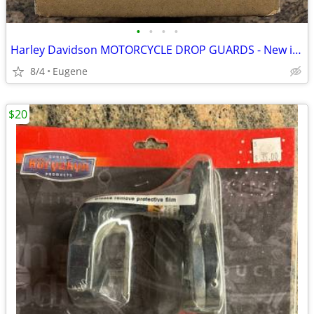
•
•
•
•
Harley Davidson MOTORCYCLE DROP GUARDS - New in Box
8/4
Eugene
$20