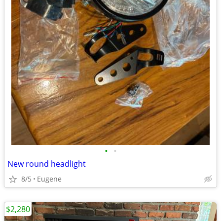
•
•
New round headlight
8/5
Eugene
$2,280