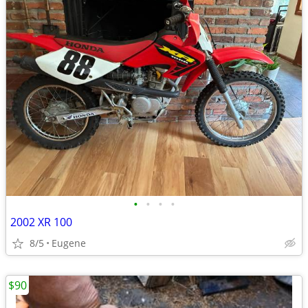
•
•
•
•
2002 XR 100
8/5
Eugene
$90