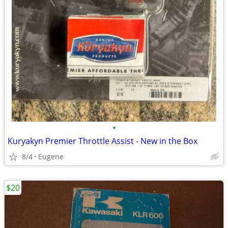
•
Kuryakyn Premier Throttle Assist - New in the Box
8/4
Eugene
$20