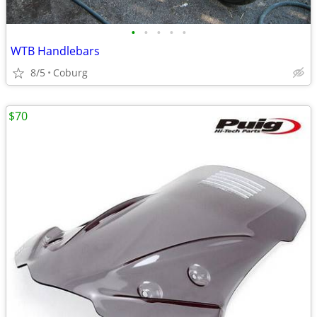
•
•
•
•
•
WTB Handlebars
8/5
Coburg
$70