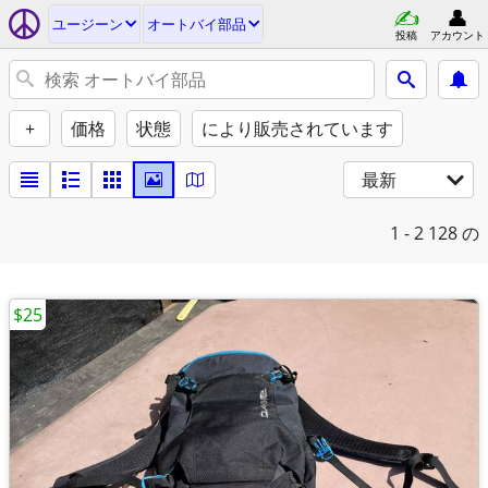
ユージーン
オートバイ部品
投稿
アカウント
+
価格
状態
により販売されています
最新
1 - 2
128 の
$25