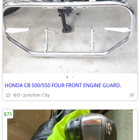
•
•
HONDA CB 500/550 FOUR FRONT ENGINE GUARD.
8/3
Junction City
$75