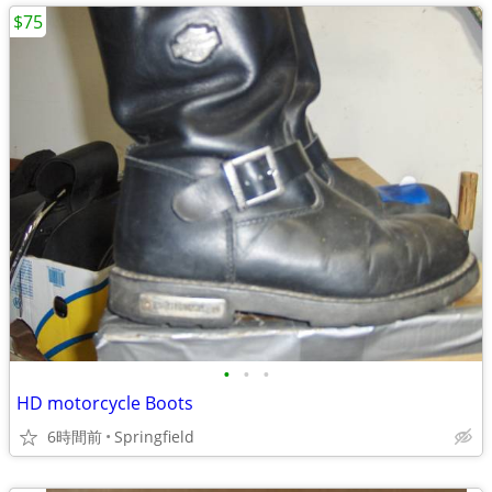
$75
•
•
•
HD motorcycle Boots
6時間前
Springfield