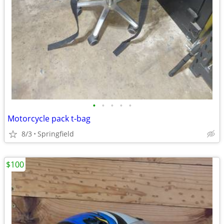
•
•
•
•
•
Motorcycle pack t-bag
8/3
Springfield
$100