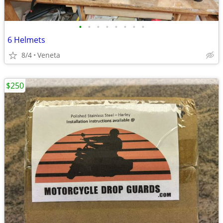
•
•
•
•
•
•
•
•
6 Helmets
8/4
Veneta
$250