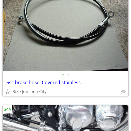
•
•
Disc brake hose .Covered stainless.
8/3
Junction City
$45