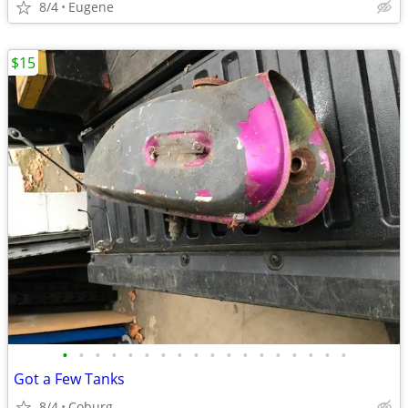
8/4
Eugene
$15
•
•
•
•
•
•
•
•
•
•
•
•
•
•
•
•
•
•
Got a Few Tanks
8/4
Coburg