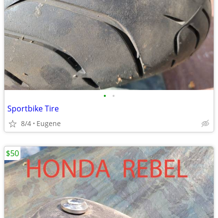
•
•
Sportbike Tire
8/4
Eugene
$50