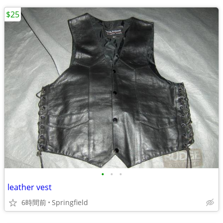
$25
•
•
•
leather vest
6時間前
Springfield