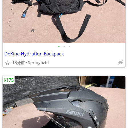
•
•
•
DeKine Hydration Backpack
13分前
Springfield
$175