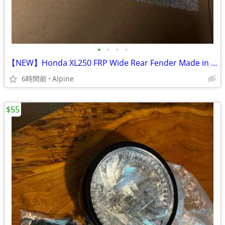
•
•
•
•
【NEW】Honda XL250 FRP Wide Rear Fender Made in Japan
6時間前
Alpine
$55