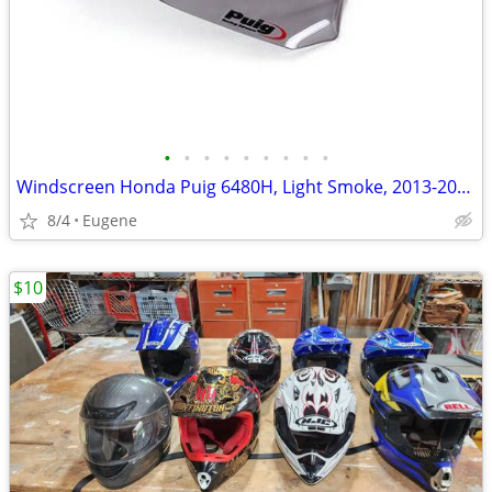
•
•
•
•
•
•
•
•
•
Windscreen Honda Puig 6480H, Light Smoke, 2013-2015 CB500X, 2013-2016
8/4
Eugene
$10