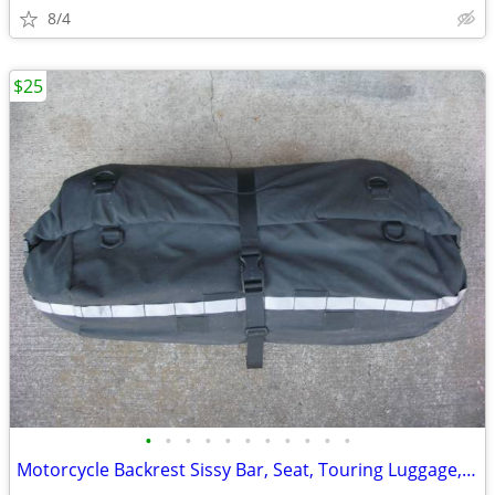
8/4
$25
•
•
•
•
•
•
•
•
•
•
•
Motorcycle Backrest Sissy Bar, Seat, Touring Luggage, Duffel Bag, 21”