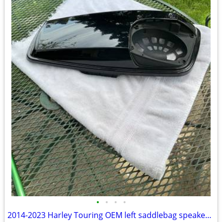
•
•
•
•
2014-2023 Harley Touring OEM left saddlebag speaker lid. Starfire Blac