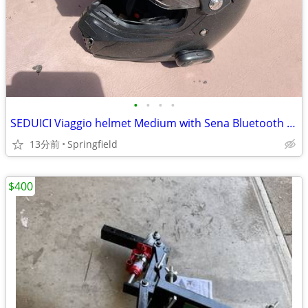
•
•
•
•
SEDUICI Viaggio helmet Medium with Sena Bluetooth quick buckle
13分前
Springfield
$400