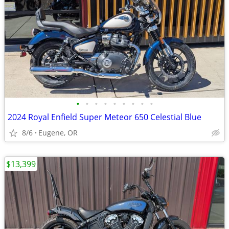
•
•
•
•
•
•
•
•
•
2024 Royal Enfield Super Meteor 650 Celestial Blue
8/6
Eugene, OR
$13,399