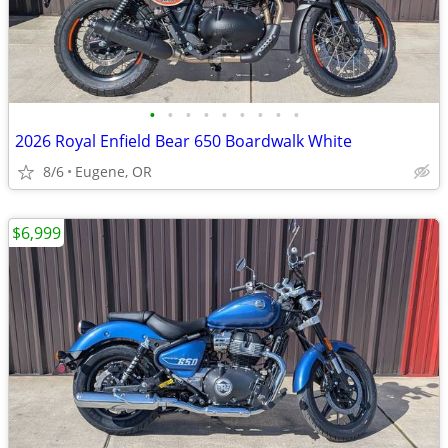
•
•
•
•
•
•
•
•
•
2026 Royal Enfield Bear 650 Boardwalk White
8/6
Eugene, OR
$6,999