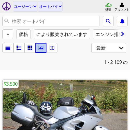
ユージーン
オートバイ
投稿
アカウント
+
価格
により販売されています
エンジン排気量（
最新
1 - 2
109 の
$3,500