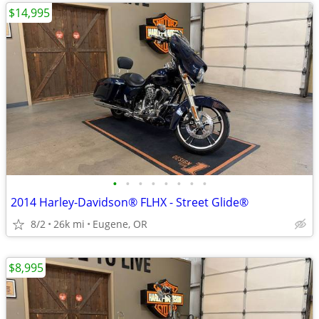
$14,995
•
•
•
•
•
•
•
•
2014 Harley-Davidson® FLHX - Street Glide®
8/2
26k mi
Eugene, OR
$8,995