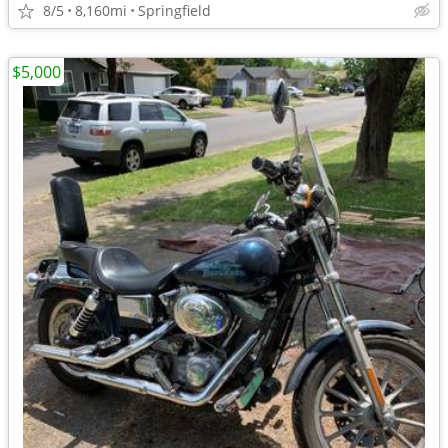
8/5
8,160mi
Springfield
$5,000