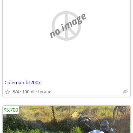
no image
Coleman bt200x
8/4
100mi
Lorane
$5,700