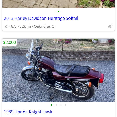
•
2013 Harley Davidson Heritage Softail
8/5
32k mi
Oakridge, Or
$2,000
•
•
•
•
1985 Honda KnightHawk