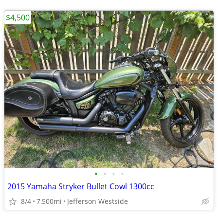
$4,500
•
•
•
•
2015 Yamaha Stryker Bullet Cowl 1300cc
8/4
7,500mi
Jefferson Westside