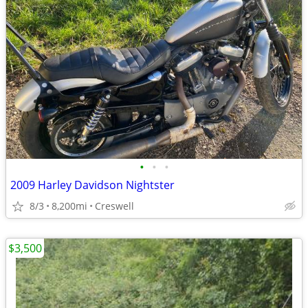
•
•
•
2009 Harley Davidson Nightster
8/3
8,200mi
Creswell
$3,500