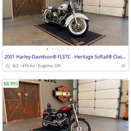
•
•
•
•
•
•
•
•
2001 Harley-Davidson® FLSTC - Heritage Softail® Classic
8/2
41k mi
Eugene, OR
$8,995