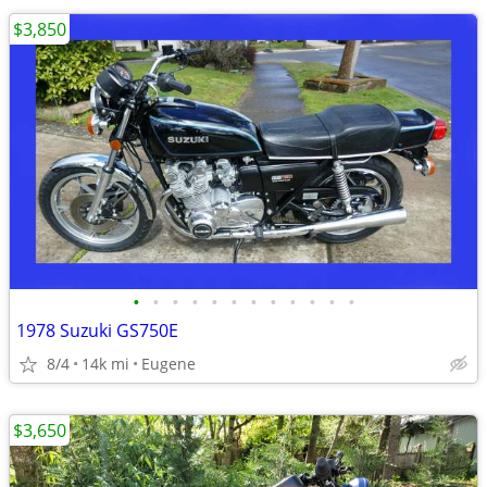
$3,850
•
•
•
•
•
•
•
•
•
•
•
•
1978 Suzuki GS750E
8/4
14k mi
Eugene
$3,650