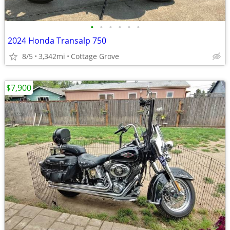
•
•
•
•
•
•
2024 Honda Transalp 750
8/5
3,342mi
Cottage Grove
$7,900