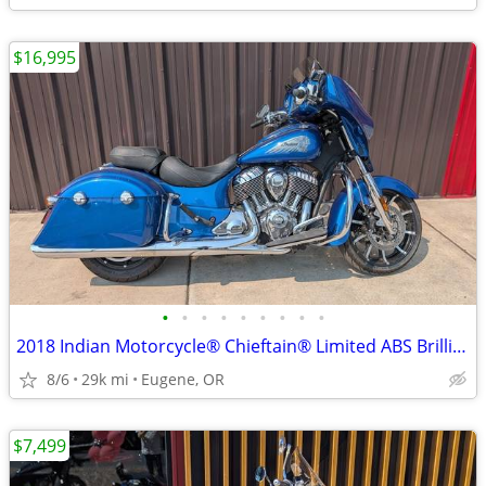
$16,995
•
•
•
•
•
•
•
•
•
2018 Indian Motorcycle® Chieftain® Limited ABS Brilliant Blue
8/6
29k mi
Eugene, OR
$7,499