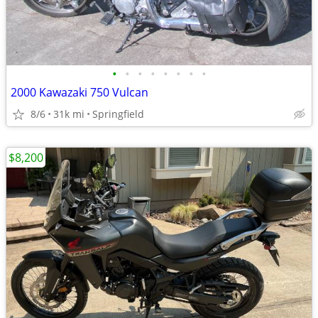
•
•
•
•
•
•
•
•
2000 Kawazaki 750 Vulcan
8/6
31k mi
Springfield
$8,200