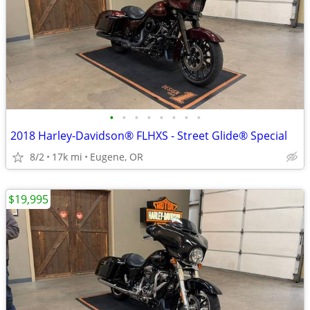
•
•
•
•
•
•
•
•
2018 Harley-Davidson® FLHXS - Street Glide® Special
8/2
17k mi
Eugene, OR
$19,995