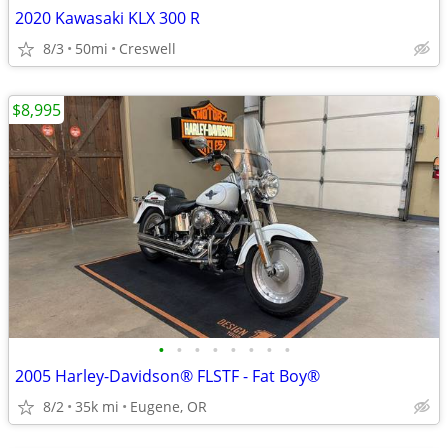
2020 Kawasaki KLX 300 R
8/3
50mi
Creswell
$8,995
•
•
•
•
•
•
•
•
2005 Harley-Davidson® FLSTF - Fat Boy®
8/2
35k mi
Eugene, OR