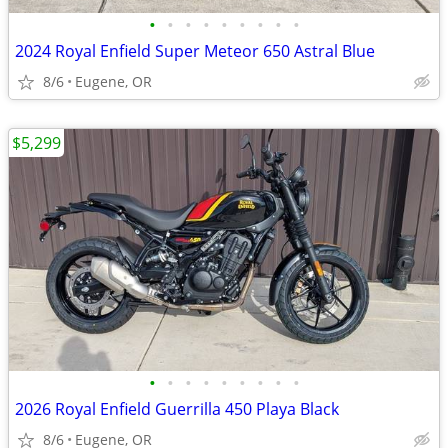
•
•
•
•
•
•
•
•
•
2024 Royal Enfield Super Meteor 650 Astral Blue
8/6
Eugene, OR
$5,299
•
•
•
•
•
•
•
•
•
2026 Royal Enfield Guerrilla 450 Playa Black
8/6
Eugene, OR