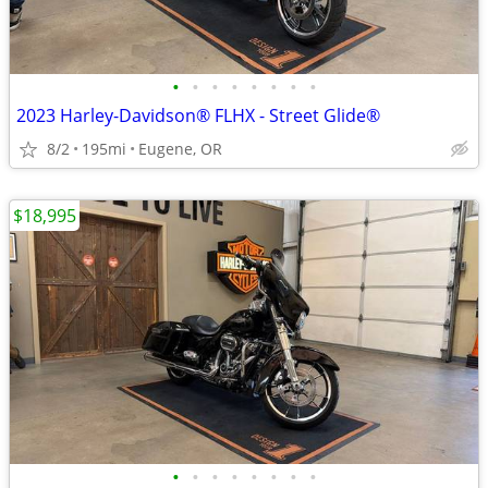
•
•
•
•
•
•
•
•
2023 Harley-Davidson® FLHX - Street Glide®
8/2
195mi
Eugene, OR
$18,995
•
•
•
•
•
•
•
•