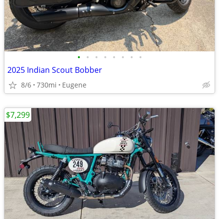
•
•
•
•
•
•
•
•
2025 Indian Scout Bobber
8/6
730mi
Eugene
$7,299