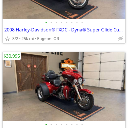
•
•
•
•
•
•
•
•
2008 Harley-Davidson® FXDC - Dyna® Super Glide Custom
8/2
25k mi
Eugene, OR
$30,995
•
•
•
•
•
•
•
•