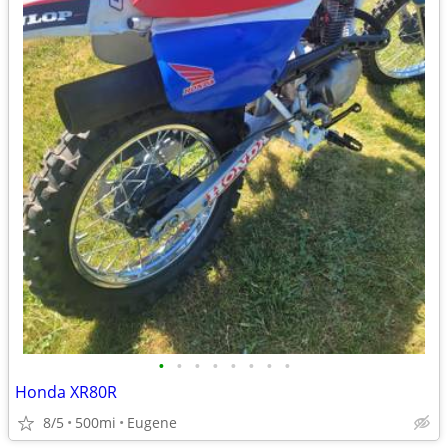
•
•
•
•
•
•
•
•
Honda XR80R
8/5
500mi
Eugene