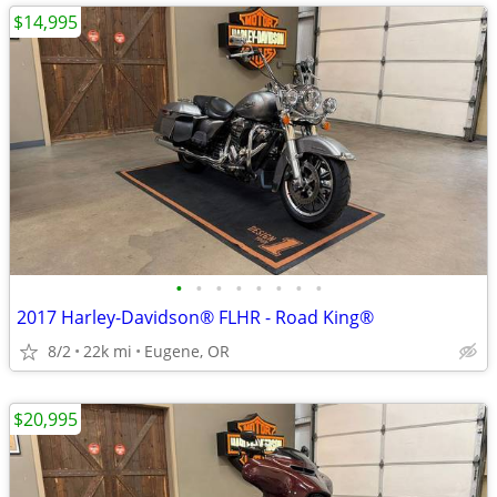
$14,995
•
•
•
•
•
•
•
•
2017 Harley-Davidson® FLHR - Road King®
8/2
22k mi
Eugene, OR
$20,995