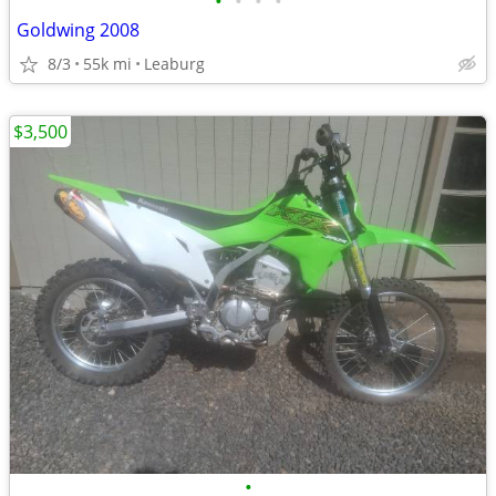
•
•
•
•
Goldwing 2008
8/3
55k mi
Leaburg
$3,500
•