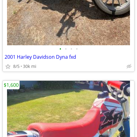
•
•
•
•
2001 Harley Davidson Dyna fxd
8/5
30k mi
$1,600