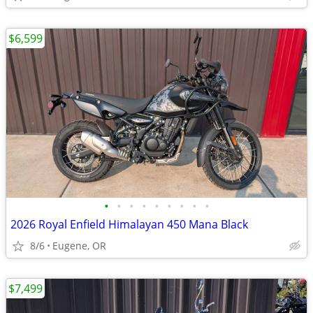
$6,599
•
•
•
•
•
•
•
•
•
2026 Royal Enfield Himalayan 450 Mana Black
8/6
Eugene, OR
$7,499