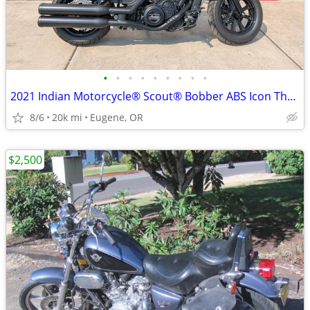
•
•
•
•
•
•
•
•
•
2021 Indian Motorcycle® Scout® Bobber ABS Icon Thunder Black Azure
8/6
20k mi
Eugene, OR
$2,500