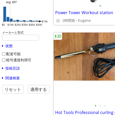
avg: $97
•
Power Tower Workout station
2時間前
Eugene
$15k
$0
$100
$200
$300
$400
$500
メーカーと型式
$30
状態
配達可能
暗号通貨利用可
投稿言語
関連検索
リセット
適用する
•
•
•
Hot Tools Professional curling 