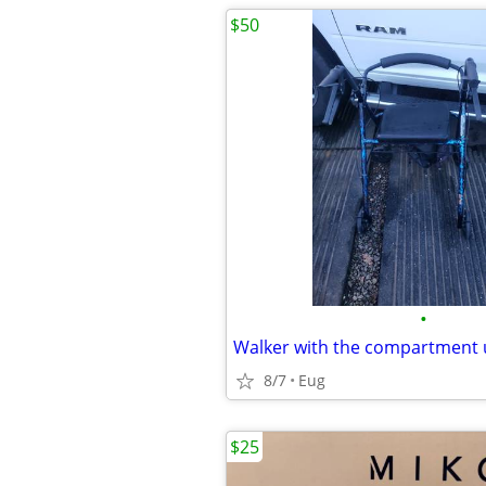
$50
•
Walker with the compartment 
8/7
Eug
$25