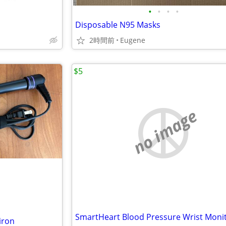
•
•
•
•
Disposable N95 Masks
2時間前
Eugene
$5
no image
SmartHeart Blood Pressure Wrist Moni
iron