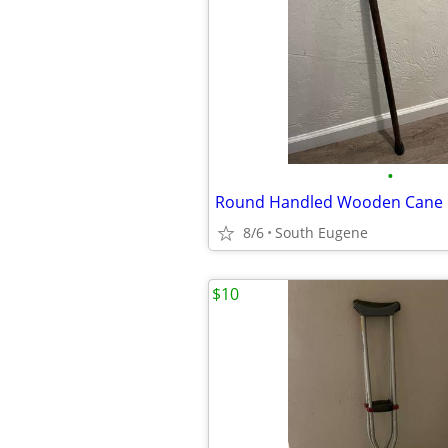
•
Round Handled Wooden Cane
8/6
South Eugene
$10