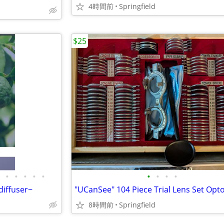
4時間前
Springfield
$25
•
•
•
•
•
•
•
•
•
diffuser~
8時間前
Springfield