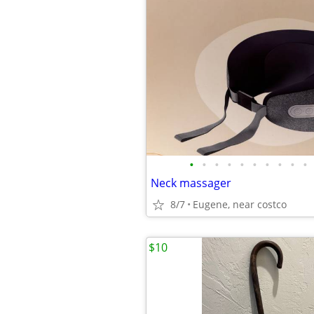
•
•
•
•
•
•
•
•
•
•
Neck massager
8/7
Eugene, near costco
$10