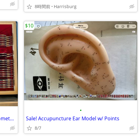
8時間前
Harrisburg
$10
•
"UCanSee" 104 Piece Trial Lens Set Optometry Kit
Sale! Accupuncture Ear Model w/ Points
8/7