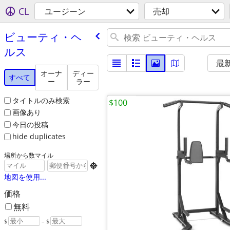
CL
ユージーン
売却
ビューティ・ヘ
ルス
最
オーナ
ディー
すべて
ー
ラー
タイトルのみ検索
$100
画像あり
今日の投稿
hide duplicates
場所から数マイル

地図を使用...
価格
無料
$
– $