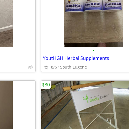
•
YoutHGH Herbal Supplements
8/6
South Eugene
$30