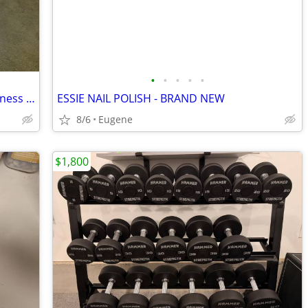
•
•
•
•
•
Booty Kicker Portable Holding Home Fitness Exercise Equipment
ESSIE NAIL POLISH - BRAND NEW
8/6
Eugene
$1,800