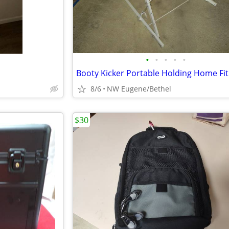
•
•
•
•
•
8/6
NW Eugene/Bethel
$30