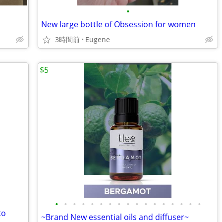
•
New large bottle of Obsession for women
3時間前
Eugene
$5
•
•
•
•
•
•
•
•
•
•
•
•
•
•
•
•
•
to
~Brand New essential oils and diffuser~