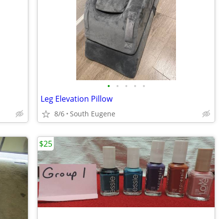
•
•
•
•
•
Leg Elevation Pillow
8/6
South Eugene
$25