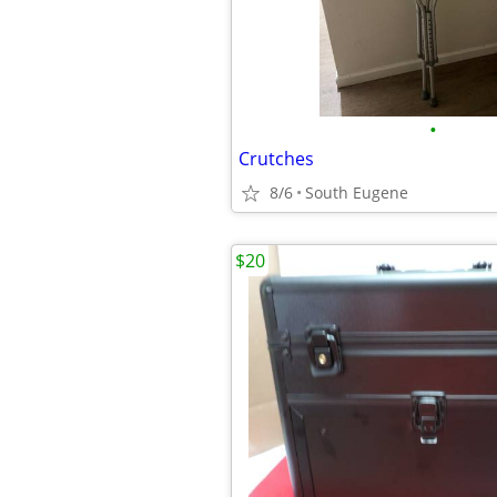
•
Crutches
8/6
South Eugene
$20