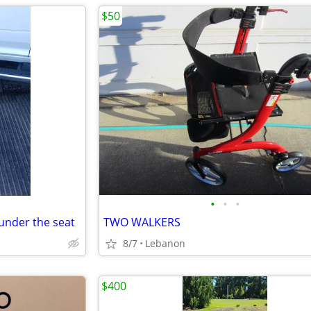
$50
•
•
•
under the seat
TWO WALKERS
8/7
Lebanon
$400