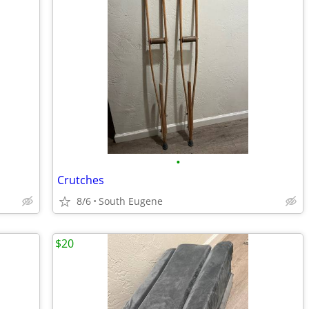
•
Crutches
8/6
South Eugene
$20