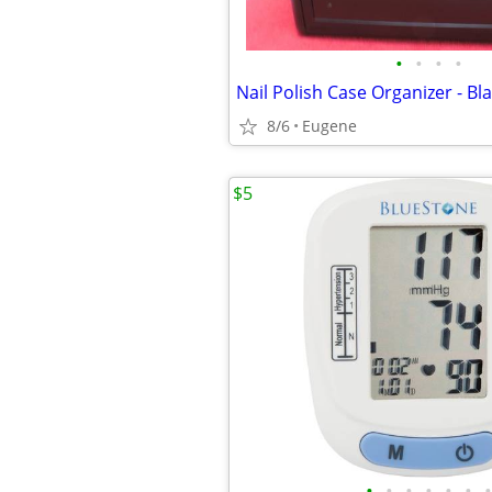
•
•
•
•
Nail Polish Case Organizer - Bl
8/6
Eugene
$5
•
•
•
•
•
•
•