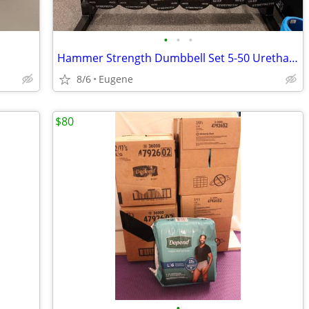
•
•
•
Hammer Strength Dumbbell Set 5-50 Urethane and Knurled
8/6
Eugene
$80
•