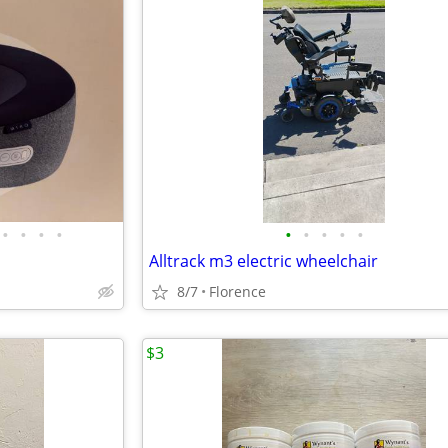
•
•
•
•
•
•
•
•
•
Alltrack m3 electric wheelchair
8/7
Florence
$3