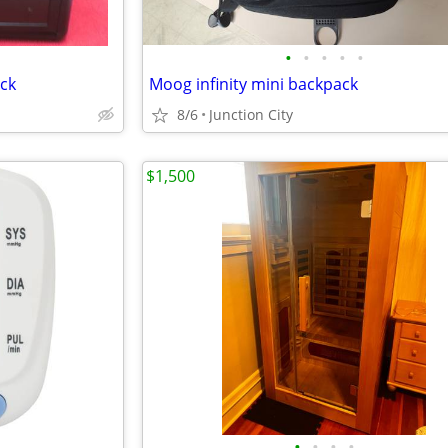
•
•
•
•
•
ack
Moog infinity mini backpack
8/6
Junction City
$1,500
•
•
•
•