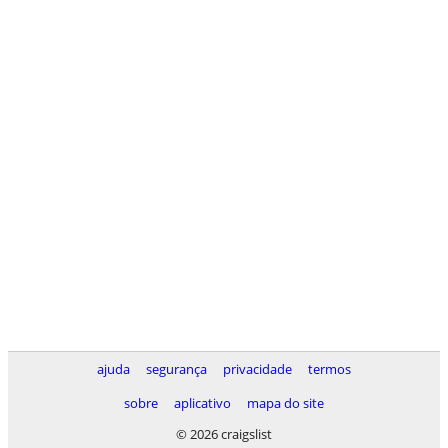
ajuda
segurança
privacidade
termos
sobre
aplicativo
mapa do site
© 2026 craigslist