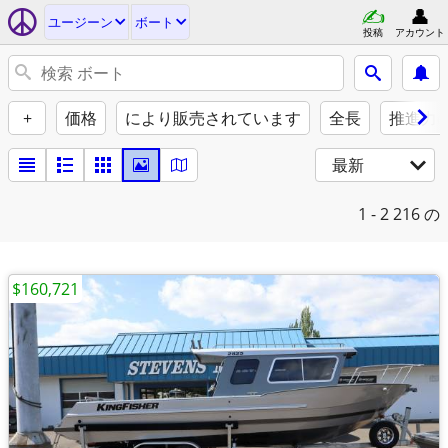
ユージーン
ボート
投稿
アカウント
+
価格
により販売されています
全長
推進力
最新
1 - 2
216 の
$160,721