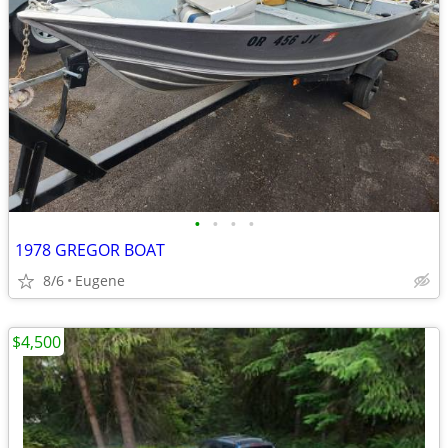
•
•
•
•
1978 GREGOR BOAT
8/6
Eugene
$4,500