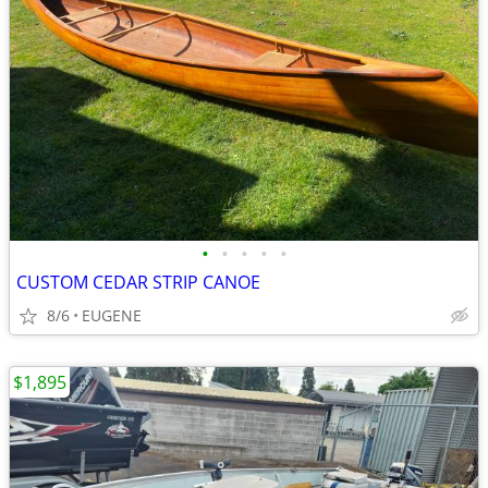
•
•
•
•
•
CUSTOM CEDAR STRIP CANOE
8/6
EUGENE
$1,895