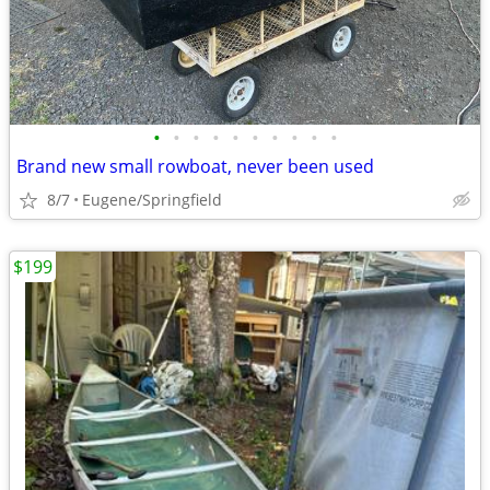
•
•
•
•
•
•
•
•
•
•
Brand new small rowboat, never been used
8/7
Eugene/Springfield
$199