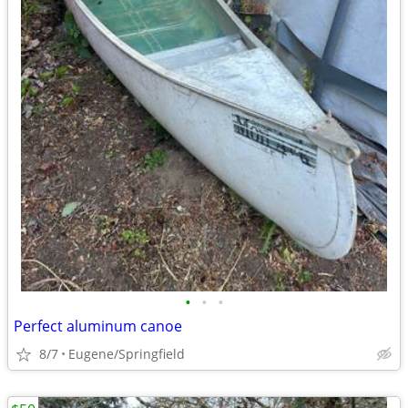
•
•
•
Perfect aluminum canoe
8/7
Eugene/Springfield