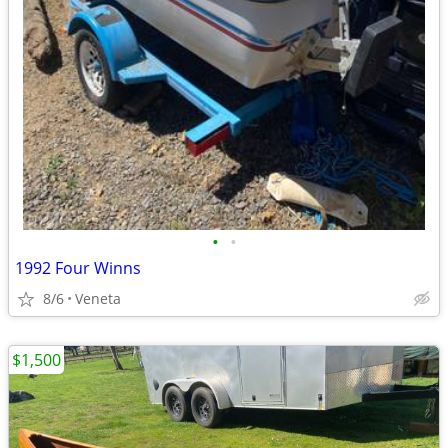
•
•
1992 Four Winns
8/6
Veneta
$1,500