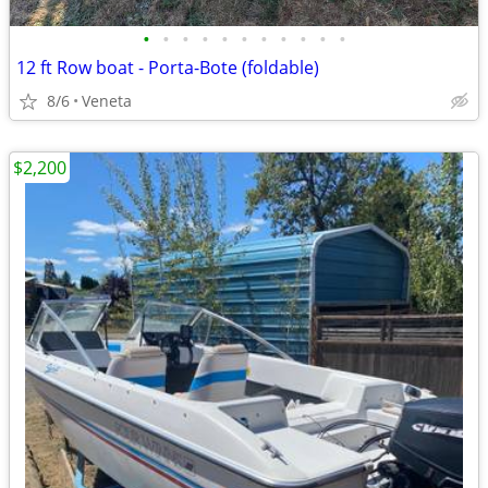
•
•
•
•
•
•
•
•
•
•
•
12 ft Row boat - Porta-Bote (foldable)
8/6
Veneta
$2,200