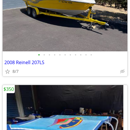
•
•
•
•
•
•
•
•
•
•
•
2008 Reinell 207LS
8/7
$350