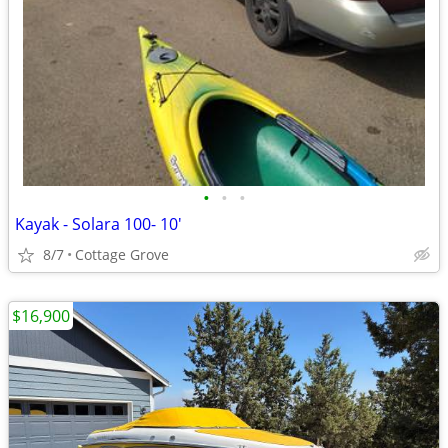
•
•
•
Kayak - Solara 100- 10'
8/7
Cottage Grove
$16,900