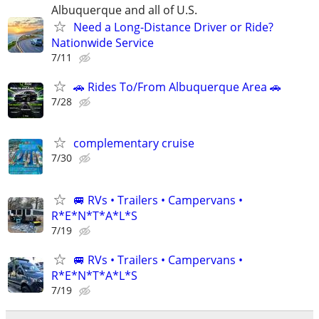
Albuquerque and all of U.S.
Need a Long-Distance Driver or Ride?
Nationwide Service
7/11
🚗 Rides To/From Albuquerque Area 🚗
7/28
complementary cruise
7/30
🚐 RVs • Trailers • Campervans •
R*E*N*T*A*L*S
7/19
🚐 RVs • Trailers • Campervans •
R*E*N*T*A*L*S
7/19