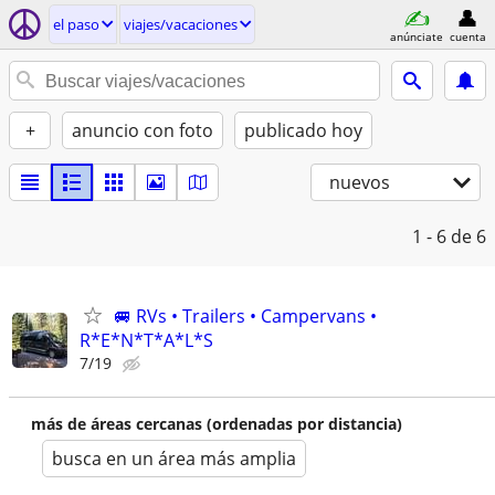
el paso
viajes/vacaciones
anúnciate
cuenta
+
anuncio con foto
publicado hoy
nuevos
1 - 6
de 6
🚐 RVs • Trailers • Campervans •
R*E*N*T*A*L*S
7/19
más de áreas cercanas (ordenadas por distancia)
busca en un área más amplia