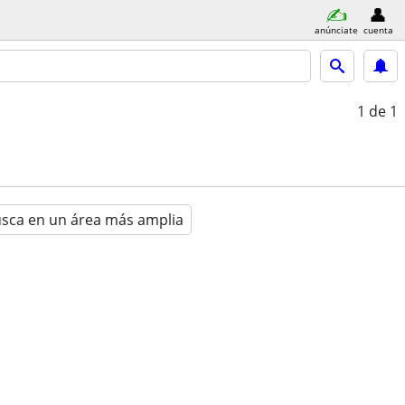
anúnciate
cuenta
1
de 1
sca en un área más amplia