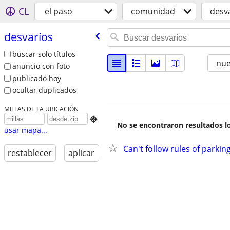
CL
el paso
comunidad
desv
desvaríos
buscar solo títulos
nu
anuncio con foto
publicado hoy
ocultar duplicados
MILLAS DE LA UBICACIÓN

No se encontraron resultados lo
usar mapa...
Can't follow rules of parkin
restablecer
aplicar