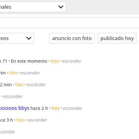
males
evos
anuncio con foto
publicado hoy
e 71
En este momento
foto
esconder
min
foto
esconder
42 min
foto
esconder
esconder
tipoooos bbys
hace 2 h
foto
esconder
ce 3 h
foto
esconder
sconder