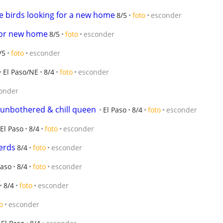
 birds looking for a new home
8/5
foto
esconder
for new home
8/5
foto
esconder
/5
foto
esconder
El Paso/NE
8/4
foto
esconder
onder
s unbothered & chill queen
El Paso
8/4
foto
esconder
El Paso
8/4
foto
esconder
erds
8/4
foto
esconder
Paso
8/4
foto
esconder
8/4
foto
esconder
o
esconder