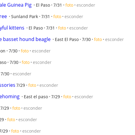
ale Guinea Pig
El Paso
7/31
foto
esconder
ree
Sunland Park
7/31
foto
esconder
yful kittens
El Paso
7/31
foto
esconder
e basset hound beagle
East El Paso
7/30
foto
esconder
zon
7/30
foto
esconder
Paso
7/30
foto
esconder
7/30
esconder
ssories
7/29
foto
esconder
 rehoming
East el paso
7/29
foto
esconder
7/29
foto
esconder
29
foto
esconder
7/29
foto
esconder