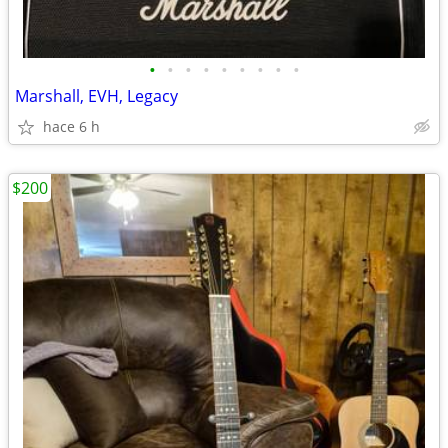
•
•
•
•
•
•
•
•
•
Marshall, EVH, Legacy
hace 6 h
$200