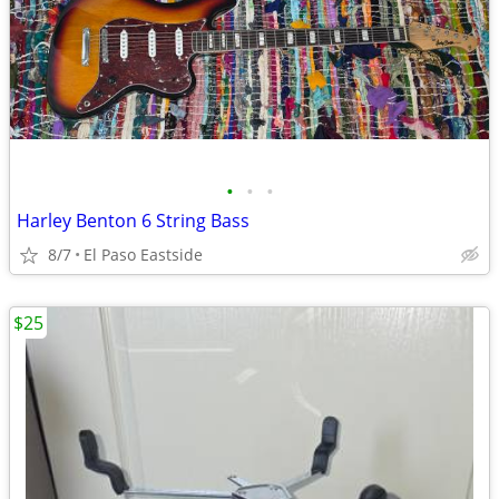
•
•
•
Harley Benton 6 String Bass
8/7
El Paso Eastside
$25