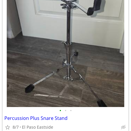
•
•
•
Percussion Plus Snare Stand
8/7
El Paso Eastside