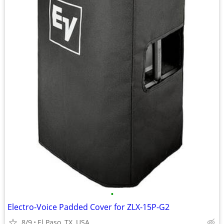
•
Electro-Voice Padded Cover for ZLX-15P-G2
8/9
El Paso, TX, USA