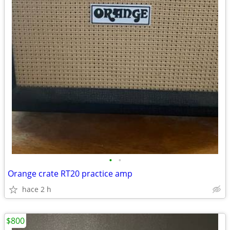
•
•
Orange crate RT20 practice amp
hace 2 h
$800