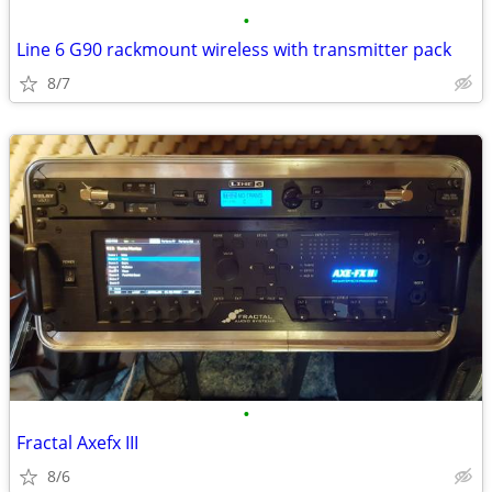
•
Line 6 G90 rackmount wireless with transmitter pack
8/7
•
Fractal Axefx III
8/6