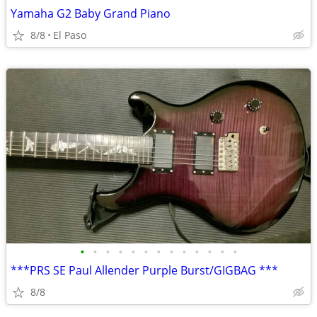
Yamaha G2 Baby Grand Piano
8/8
El Paso
•
•
•
•
•
•
•
•
•
•
•
•
•
***PRS SE Paul Allender Purple Burst/GIGBAG ***
8/8