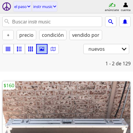
el paso
instr music
anúnciate
cuenta
+
precio
condición
vendido por
nuevos
1 - 2
de 129
$160