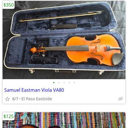
$350
•
•
•
•
•
Samuel Eastman Viola VA80
8/7
El Paso Eastside
$125