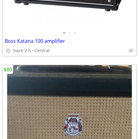
•
•
•
Boss Katana 100 amplifier
hace 2 h
Central
$80