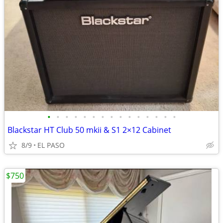
•
•
•
•
•
•
•
•
•
•
•
•
•
•
•
Blackstar HT Club 50 mkii & S1 2×12 Cabinet
8/9
EL PASO
$750