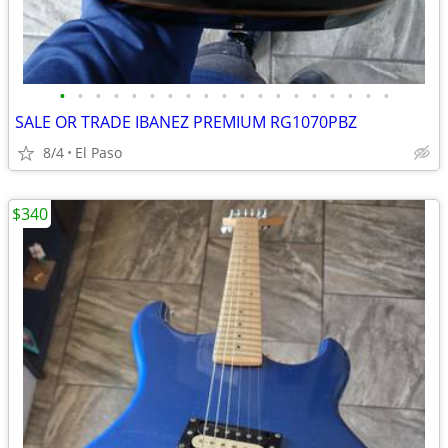
•
•
•
•
•
•
•
•
•
•
•
•
•
•
•
•
•
•
•
SALE OR TRADE IBANEZ PREMIUM RG1070PBZ
8/4
El Paso
$340