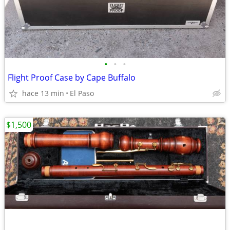
•
•
•
Flight Proof Case by Cape Buffalo
hace 13 min
El Paso
$1,500