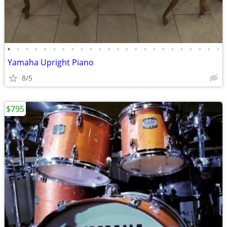
•
•
•
•
•
•
•
•
•
•
•
•
•
•
•
•
•
•
•
•
•
•
•
•
Yamaha Upright Piano
8/5
$795