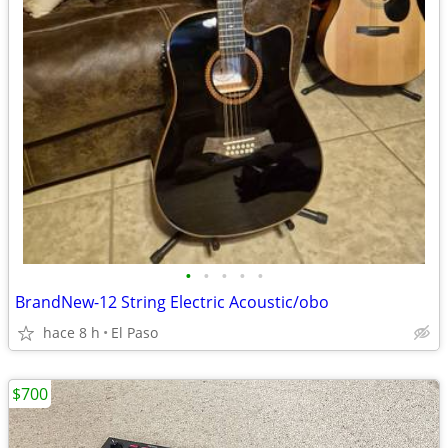
•
•
•
•
•
BrandNew-12 String Electric Acoustic/obo
hace 8 h
El Paso
$700