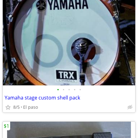
•
•
•
•
•
Yamaha stage custom shell pack
8/5
El paso
$1