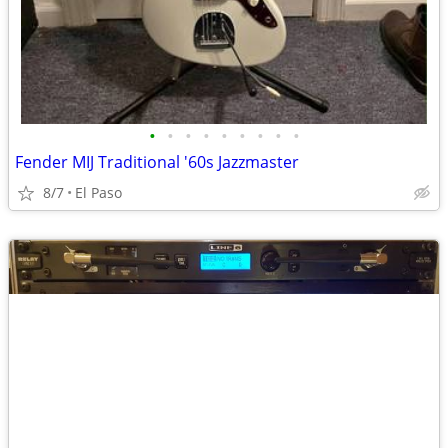
•
•
•
•
•
•
•
•
•
Fender MIJ Traditional '60s Jazzmaster
8/7
El Paso