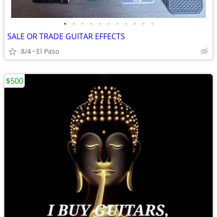
•
•
•
•
•
•
•
•
•
•
•
SALE OR TRADE GUITAR EFFECTS
8/4
El Paso
$500