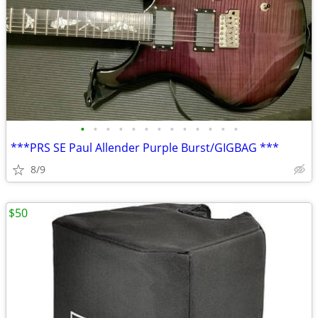
•
•
•
•
•
•
•
•
•
•
•
•
•
***PRS SE Paul Allender Purple Burst/GIGBAG ***
8/9
$50