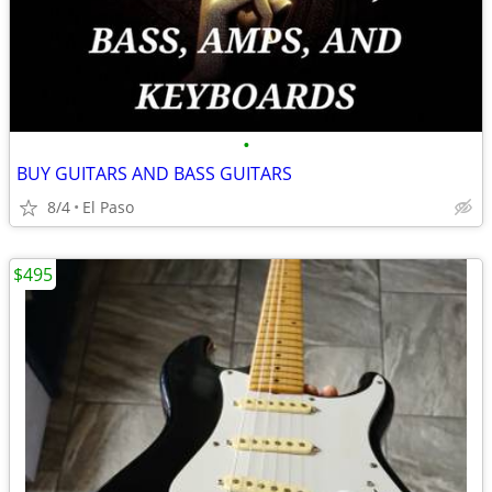
•
BUY GUITARS AND BASS GUITARS
8/4
El Paso
$495