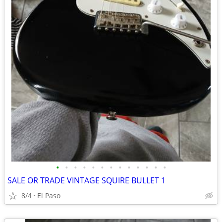
•
•
•
•
•
•
•
•
•
•
•
•
•
SALE OR TRADE VINTAGE SQUIRE BULLET 1
8/4
El Paso