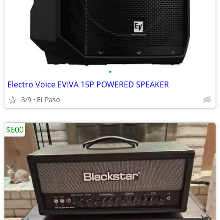
•
Electro Voice EVIVA 15P POWERED SPEAKER
8/9
El Paso
$600