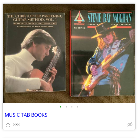
•
•
•
•
MUSIC TAB BOOKS
8/8