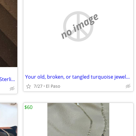
no image
Your old, broken, or tangled turquoise jewelry! 🌵
Signed Vintage David Andersen Taurus Sterling Silver Bull Pendant
7/27
El Paso
$60