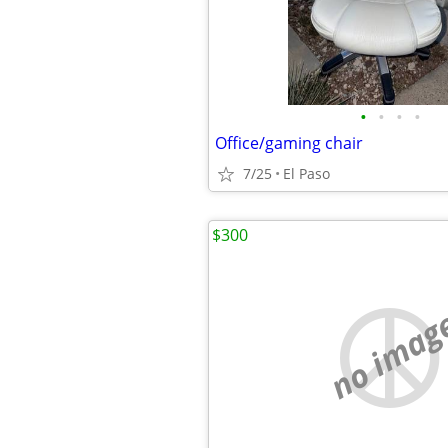
•
•
•
•
Office/gaming chair
7/25
El Paso
$300
no imag