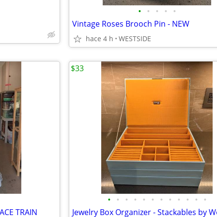
•
•
•
•
•
Vintage Roses Brooch Pin - NEW
hace 4 h
WESTSIDE
$33
•
•
•
•
•
•
•
•
•
•
•
•
ACE TRAIN