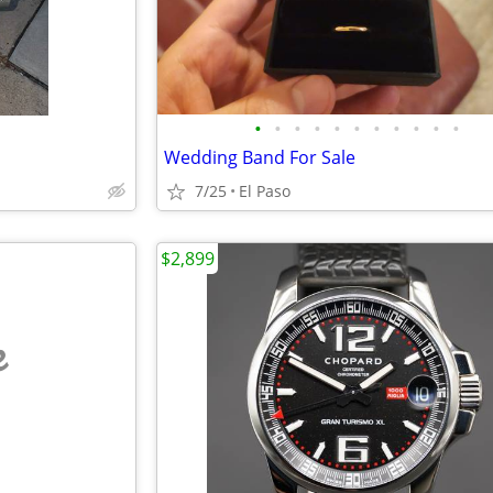
•
•
•
•
•
•
•
•
•
•
•
Wedding Band For Sale
7/25
El Paso
$2,899
e