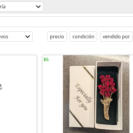
ría
evos
precio
condición
vendido por
$6
e