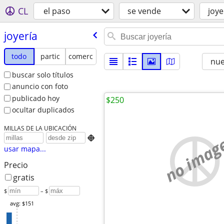
CL
el paso
se vende
joye
joyería
todo
partic
comerc
nu
buscar solo títulos
anuncio con foto
publicado hoy
$250
ocultar duplicados
MILLAS DE LA UBICACIÓN
no imag

usar mapa...
Precio
gratis
$
– $
avg: $151