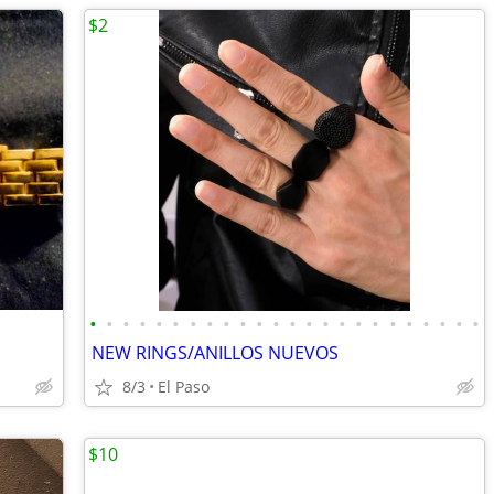
$2
•
•
•
•
•
•
•
•
•
•
•
•
•
•
•
•
•
•
•
•
•
•
•
•
NEW RINGS/ANILLOS NUEVOS
8/3
El Paso
$10