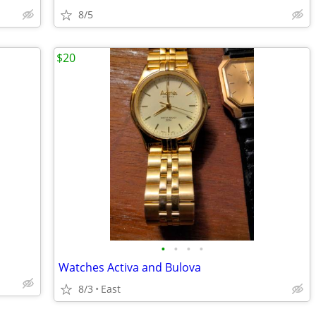
8/5
$20
•
•
•
•
Watches Activa and Bulova
8/3
East