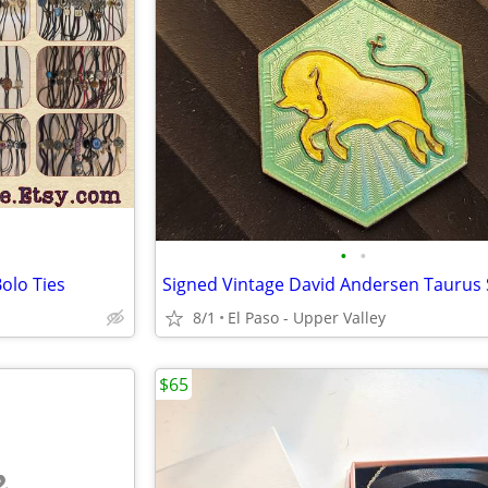
•
•
olo Ties
8/1
El Paso - Upper Valley
$65