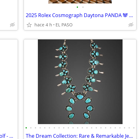
•
•
2025 Rolex Cosmograph Daytona PANDA 🐼 Complete >$37,500
hace 4 h
EL PASO
•
•
•
•
•
•
•
•
•
•
•
•
•
•
•
•
•
•
•
•
•
•
•
•
Jewelry Box Organizer - Stackables by Wolf - NEW
The Dream Collection: Rare & Remarkable Jewels - Starts August 5th 6PM