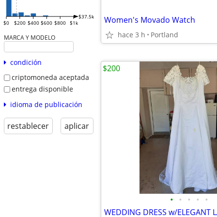
$37.5k
Women's Movado Watch
$0
$200
$400
$600
$800
$1k
hace 3 h
Portland
MARCA Y MODELO
condición
$200
criptomoneda aceptada
entrega disponible
idioma de publicación
restablecer
aplicar
•
•
•
•
•
WEDDING DRESS w/ELEGANT L