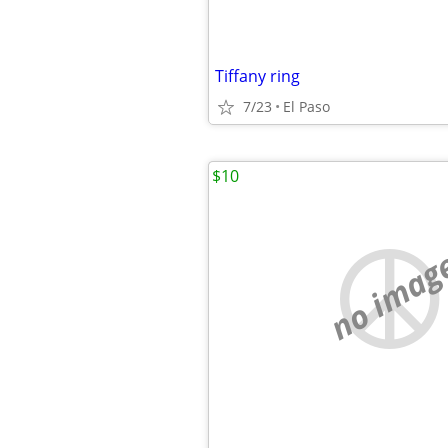
Tiffany ring
7/23
El Paso
$10
no imag