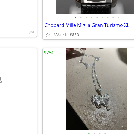
•
•
•
•
•
•
•
•
•
Chopard Mille Miglia Gran Turismo XL
7/23
El Paso
$250
e
•
•
•
•