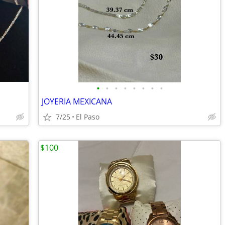
•
•
•
•
•
•
•
•
JOYERIA MEXICANA
7/25
El Paso
$100