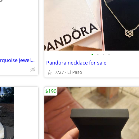
e
•
•
•
•
Your old, broken, or tangled turquoise jewelry! 🌵
Pandora necklace for sale
7/27
El Paso
$190