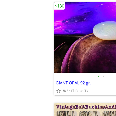
$130
•
•
GIANT OPAL 92 gr.
8/3
El Paso Tx