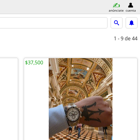
anúnciate
cuenta
1 - 9
de 44
$37,500