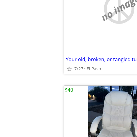
no imag
7/27
El Paso
$40