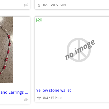
8/5
WESTSIDE
$20
no image
Yellow stone wallet
Jewelry Set - Necklace, Bracelet and Earrings - NEW
8/4
El Paso