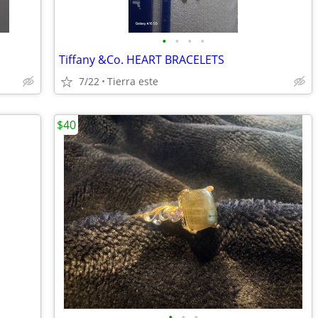
•
•
•
•
Tiffany &Co. HEART BRACELETS
7/22
Tierra este
$40
•
•
•