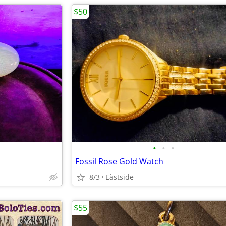
$50
•
•
•
Fossil Rose Gold Watch
8/3
Eàstside
$55