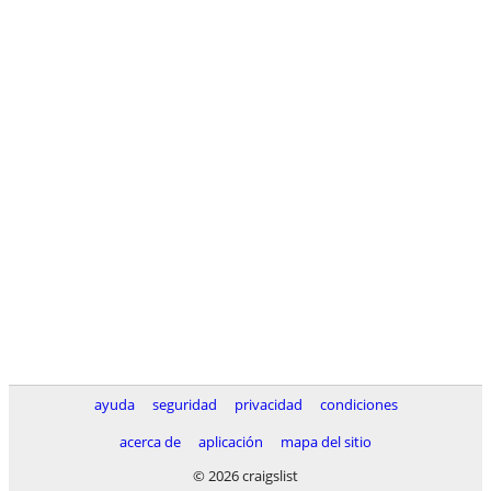
ayuda
seguridad
privacidad
condiciones
acerca de
aplicación
mapa del sitio
© 2026 craigslist