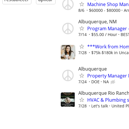
Machine Shop Man
8/6
$60000 - $80000
Ar
Albuquerque, NM
Program Manager -
7/14
$55.00 / Hour
BEST
***Work from Home
7/28
$75k-$180k in Unca
Albuquerque
Property Manager
7/24
DOE
NA
Albuquerque Rio Ranch
HVAC & Plumbing s
7/28
Let's talk
United P