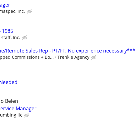
ager
maspec, Inc.
 1985
staff, Inc.
/Remote Sales Rep - PT/FT, No experience necessary***
pped Commissions + Bo...
Trenkle Agency
 Needed
o Belen
ervice Manager
lumbing llc