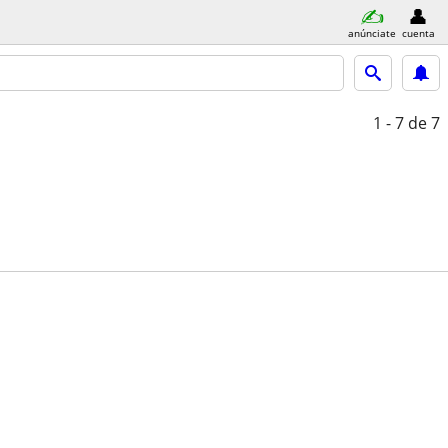
anúnciate
cuenta
1 - 7
de 7