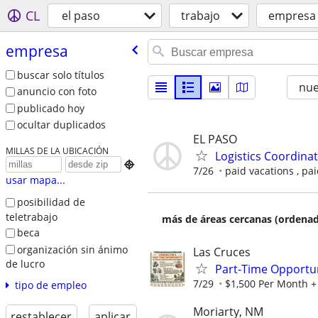
CL
el paso
trabajo
empresa
empresa
buscar solo títulos
nu
anuncio con foto
publicado hoy
ocultar duplicados
EL PASO
MILLAS DE LA UBICACIÓN
Logistics Coordinat

7/26
paid vacations , pa
usar mapa...
posibilidad de
teletrabajo
más de áreas cercanas (ordenad
beca
organización sin ánimo
Las Cruces
de lucro
Part-Time Opportu
7/29
$1,500 Per Month + 
tipo de empleo
Moriarty, NM
restablecer
aplicar