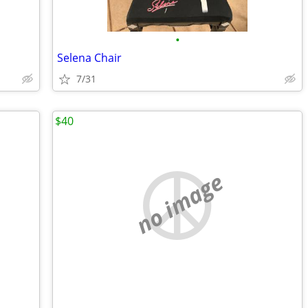
•
Selena Chair
7/31
$40
no image