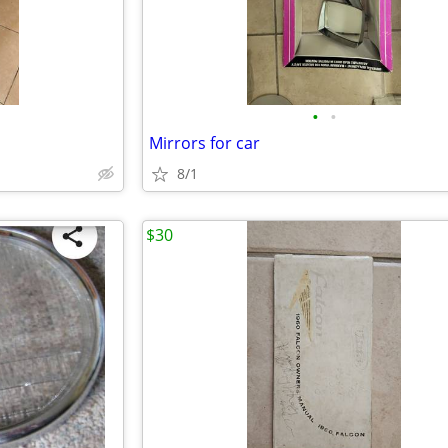
•
•
Mirrors for car
8/1
$30