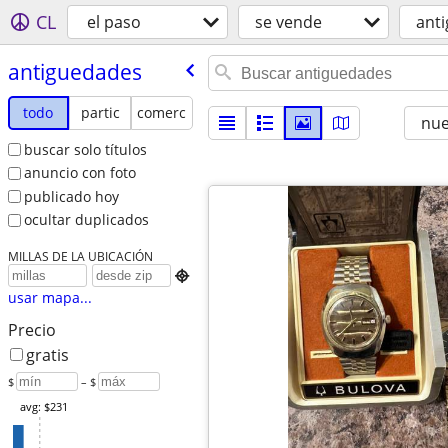
CL
el paso
se vende
ant
antiguedades
todo
partic
comerc
nu
buscar solo títulos
anuncio con foto
publicado hoy
ocultar duplicados
MILLAS DE LA UBICACIÓN

usar mapa...
Precio
gratis
$
– $
avg: $231