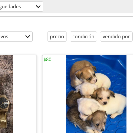
iguedades
evos
precio
condición
vendido por
$80