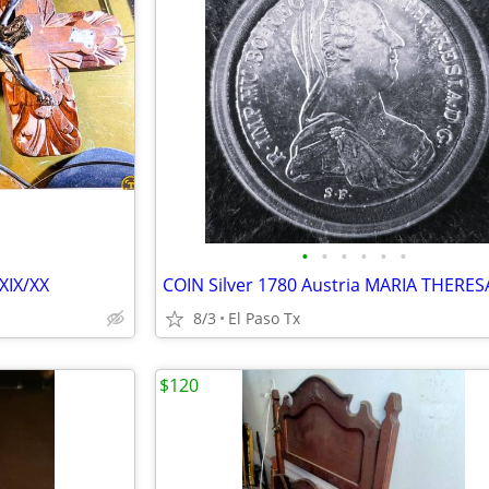
•
•
•
•
•
•
XIX/XX
8/3
El Paso Tx
$120