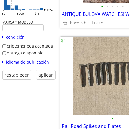
•
•
•
•
•
$25k
$0
$500
$1k
MARCA Y MODELO
hace 3 h
El Paso
condición
$1
criptomoneda aceptada
entrega disponible
idioma de publicación
restablecer
aplicar
•
Rail Road Spikes and Plates