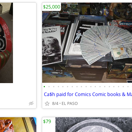
$25,000
•
•
•
•
•
•
•
•
•
•
•
•
•
•
•
•
•
•
•
8/4
EL PASO
$79