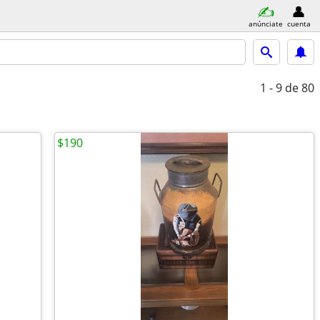
anúnciate
cuenta
1 - 9
de 80
$190