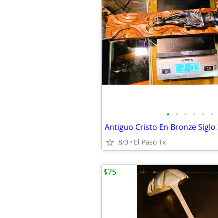
•
•
•
•
•
•
Antiguo Cristo En Bronze Siglo 
8/3
El Paso Tx
$75