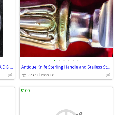
•
•
•
•
•
•
COIN Silver 1780 Austria MARIA THERESA DG 1 oz
Antique Knife Sterling Handle and Stailess Steel Blade !!!
8/3
El Paso Tx
$100