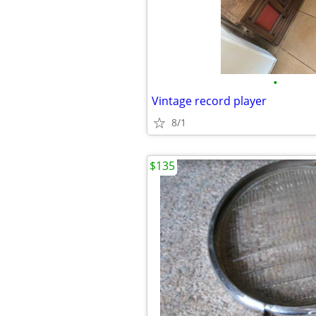
•
Vintage record player
8/1
$135