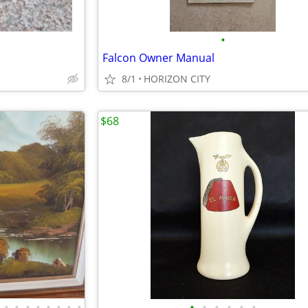
•
Falcon Owner Manual
8/1
HORIZON CITY
$68
•
•
•
•
•
•
•
•
•
•
•
•
•
•