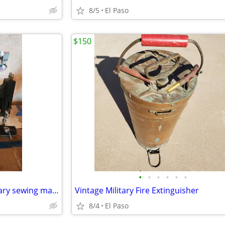
8/5
El Paso
$150
•
•
•
•
•
•
Antique Singer and White Rortary sewing machines
Vintage Military Fire Extinguisher
8/4
El Paso