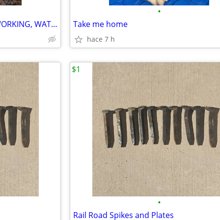
•
ANTIQUE BULOVA WATCHES! WORKING, WATER RESISTANCE
Take me home
hace 7 h
$1
•
Rail Road Spikes and Plates