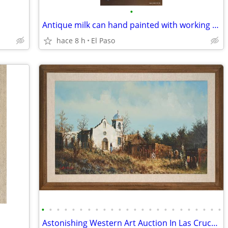
•
Antique milk can hand painted with working cowboy
hace 8 h
El Paso
•
•
•
•
•
•
•
•
•
•
•
•
•
•
•
•
•
•
•
•
•
•
•
•
Astonishing Western Art Auction In Las Cruces - Starts August 27th