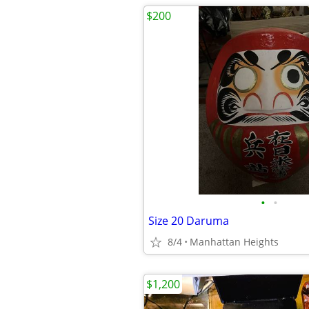
$200
•
•
Size 20 Daruma
8/4
Manhattan Heights
$1,200