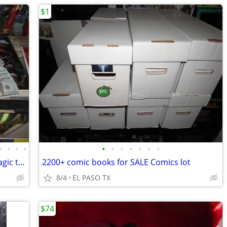
$1
•
•
•
•
•
•
•
•
•
•
•
Ca$h paid for Comics Comic books & Magic the Gathering Cards$$$$$$$$
2200+ comic books for SALE Comics lot
8/4
EL PASO TX
$74