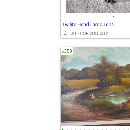
•
Twilite Head Lamp Lens
8/1
HORIZON CITY
$350
•
•
•
•
•
•
•
•
•
•
•
•
•
•
•
•