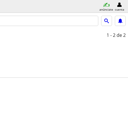
anúnciate
cuenta
1 - 2
de 2