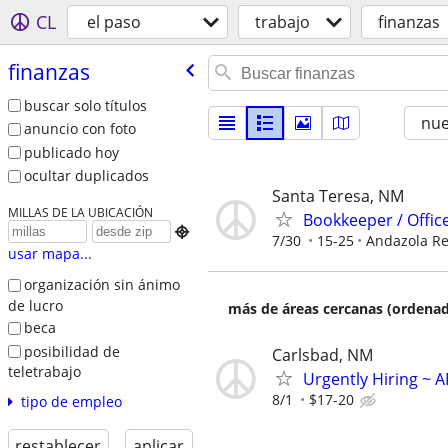
CL
el paso
trabajo
finanzas
finanzas
buscar solo títulos
nu
anuncio con foto
publicado hoy
ocultar duplicados
Santa Teresa, NM
MILLAS DE LA UBICACIÓN
Bookkeeper / Office

7/30
15-25
Andazola Re
usar mapa...
organización sin ánimo
de lucro
más de áreas cercanas (ordenad
beca
posibilidad de
Carlsbad, NM
teletrabajo
Urgently Hiring ~ A
8/1
$17-20
tipo de empleo
restablecer
aplicar