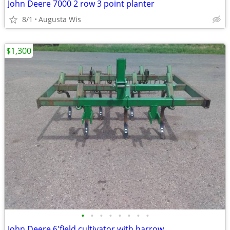
John Deere 7000 2 row 3 point planter
8/1
Augusta Wis
$1,300
•
•
•
•
•
•
•
•
John Deere 6'field cultivator with harrow