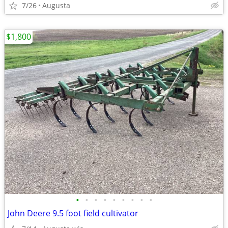
7/26
Augusta
$1,800
•
•
•
•
•
•
•
•
•
John Deere 9.5 foot field cultivator