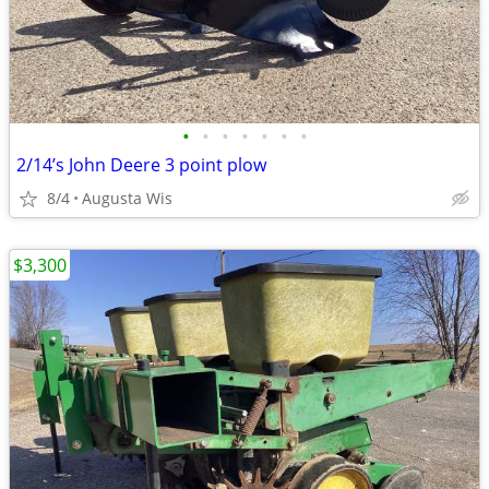
•
•
•
•
•
•
•
2/14’s John Deere 3 point plow
8/4
Augusta Wis
$3,300