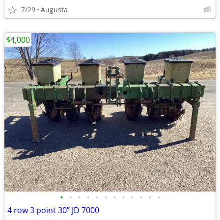
7/29
Augusta
$4,000
•
•
•
•
•
•
•
•
•
•
•
•
4 row 3 point 30” JD 7000