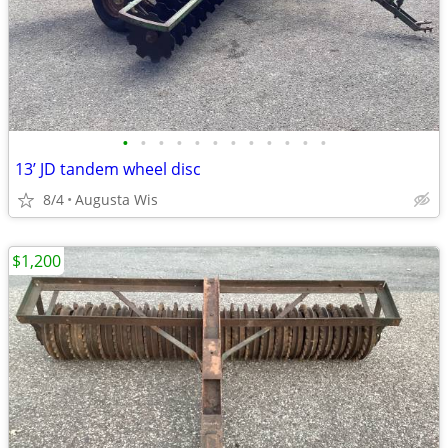
•
•
•
•
•
•
•
•
•
•
•
•
13’ JD tandem wheel disc
8/4
Augusta Wis
$1,200