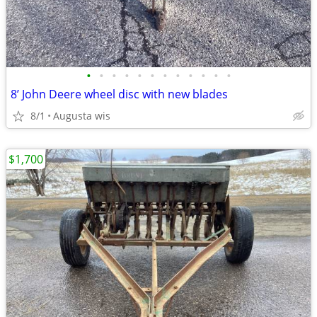
•
•
•
•
•
•
•
•
•
•
•
•
8’ John Deere wheel disc with new blades
8/1
Augusta wis
$1,700