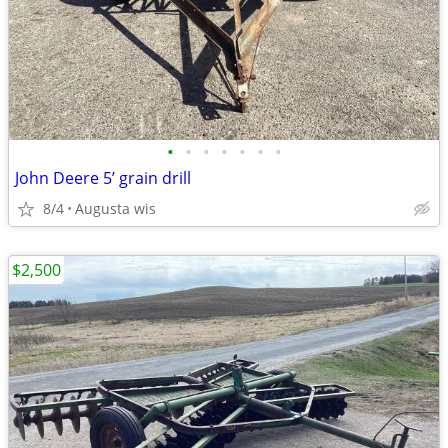
•
•
•
•
•
•
•
John Deere 5’ grain drill
8/4
Augusta wis
$2,500