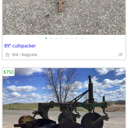
•
•
•
•
•
•
•
•
89” cultipacker
8/4
Augusta
$750