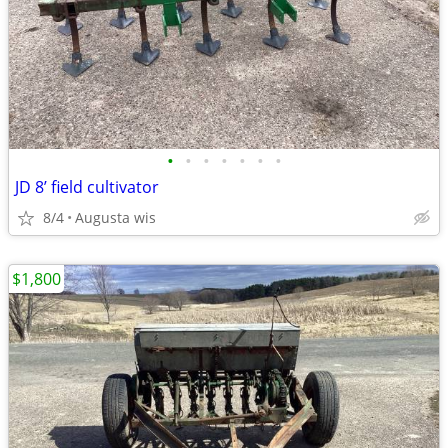
•
•
•
•
•
•
•
JD 8’ field cultivator
8/4
Augusta wis
$1,800