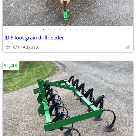
•
•
•
•
•
•
•
•
•
•
JD 5 foot grain drill seeder
8/1
Augusta
$1,400