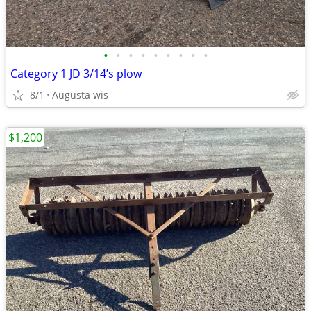
•
•
•
•
•
•
•
•
•
Category 1 JD 3/14’s plow
8/1
Augusta wis
$1,200