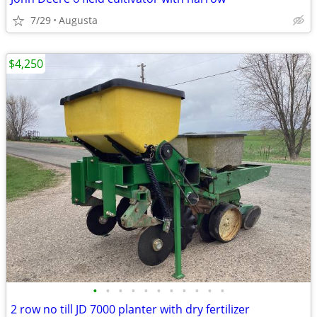
7/29
Augusta
$4,250
•
•
•
•
•
•
•
•
•
•
•
2 row no till JD 7000 planter with dry fertilizer