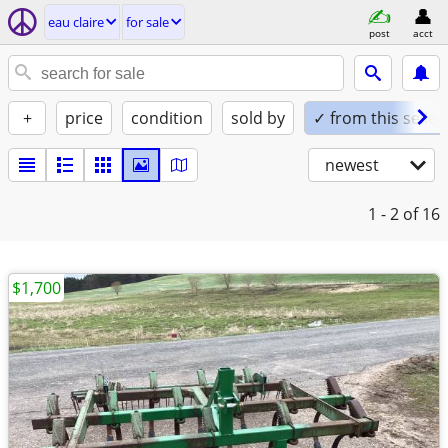
eau claire
for sale
post
acct
+
price
condition
sold by
✓ from this seller
newest
1 - 2
of 16
$1,700