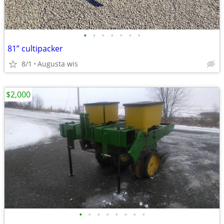
•
•
•
•
•
•
•
81” cultipacker
8/1
Augusta wis
$2,000
•
•
•
•
•
•
•
•