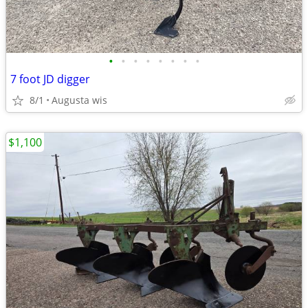
•
•
•
•
•
•
•
•
7 foot JD digger
8/1
Augusta wis
$1,100