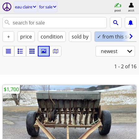
eau claire
for sale
post
acct
+
price
condition
sold by
✓ from this seller
newest
1 - 2
of 16
$1,700