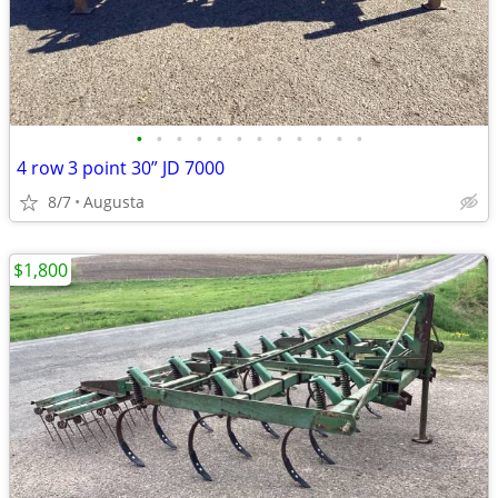
•
•
•
•
•
•
•
•
•
•
•
•
4 row 3 point 30” JD 7000
8/7
Augusta
$1,800