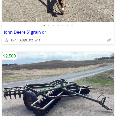
•
•
•
•
•
•
•
John Deere 5’ grain drill
8/4
Augusta wis
$2,500