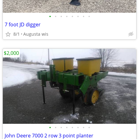
•
•
•
•
•
•
•
•
7 foot JD digger
8/1
Augusta wis
$2,000
•
•
•
•
•
•
•
•
John Deere 7000 2 row 3 point planter