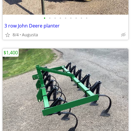
•
•
•
•
•
•
•
•
•
3 row John Deere planter
8/4
Augusta
$1,400