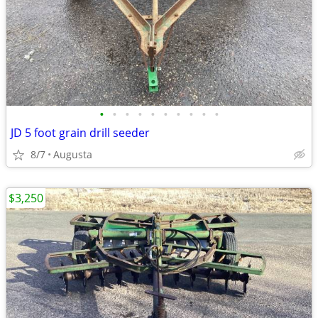
•
•
•
•
•
•
•
•
•
•
JD 5 foot grain drill seeder
8/7
Augusta
$3,250