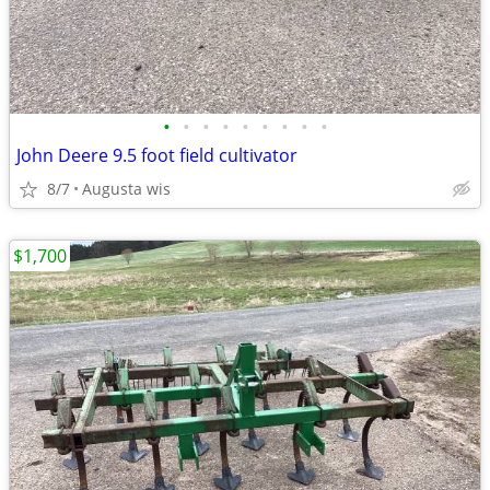
•
•
•
•
•
•
•
•
•
John Deere 9.5 foot field cultivator
8/7
Augusta wis
$1,700