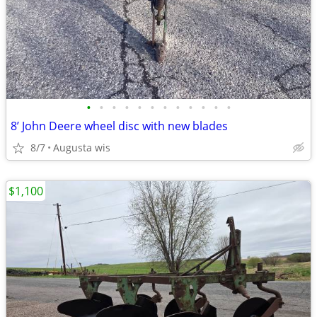
•
•
•
•
•
•
•
•
•
•
•
•
8’ John Deere wheel disc with new blades
8/7
Augusta wis
$1,100