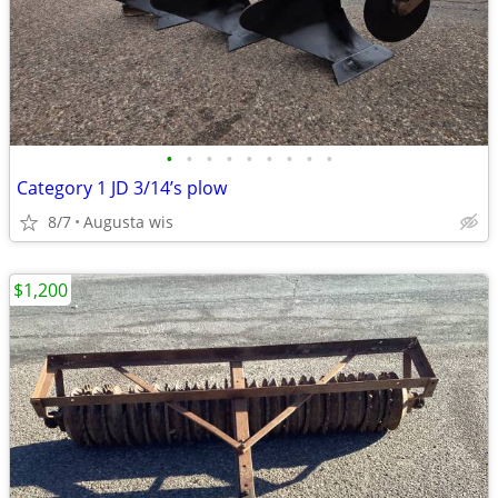
•
•
•
•
•
•
•
•
•
Category 1 JD 3/14’s plow
8/7
Augusta wis
$1,200