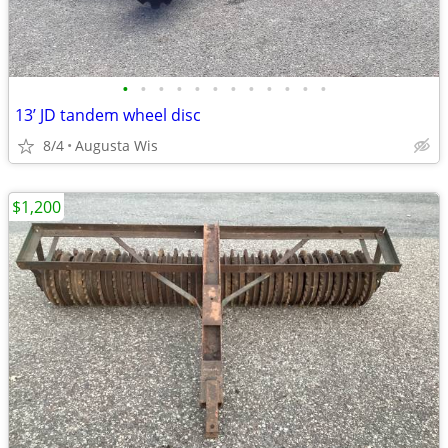
•
•
•
•
•
•
•
•
•
•
•
•
13’ JD tandem wheel disc
8/4
Augusta Wis
$1,200