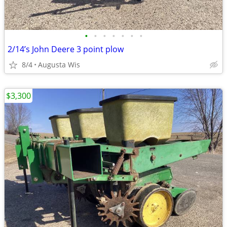
•
•
•
•
•
•
•
2/14’s John Deere 3 point plow
8/4
Augusta Wis
$3,300