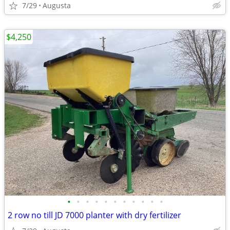
7/29
Augusta
$4,250
•
•
•
•
•
•
•
•
•
•
•
2 row no till JD 7000 planter with dry fertilizer