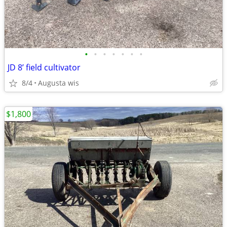
•
•
•
•
•
•
•
JD 8’ field cultivator
8/4
Augusta wis
$1,800