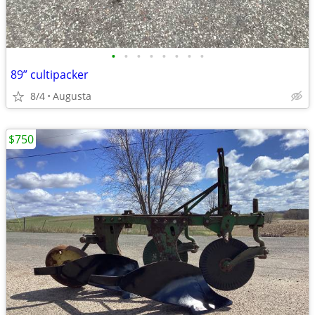
•
•
•
•
•
•
•
•
89” cultipacker
8/4
Augusta
$750