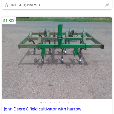
8/1
Augusta Wis
$1,300
•
•
•
•
•
•
•
•
John Deere 6'field cultivator with harrow