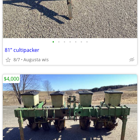
•
•
•
•
•
•
•
81” cultipacker
8/7
Augusta wis
$4,000