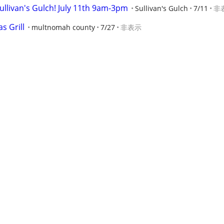
ullivan's Gulch! July 11th 9am-3pm
Sullivan's Gulch
7/11
非
s Grill
multnomah county
7/27
非表示