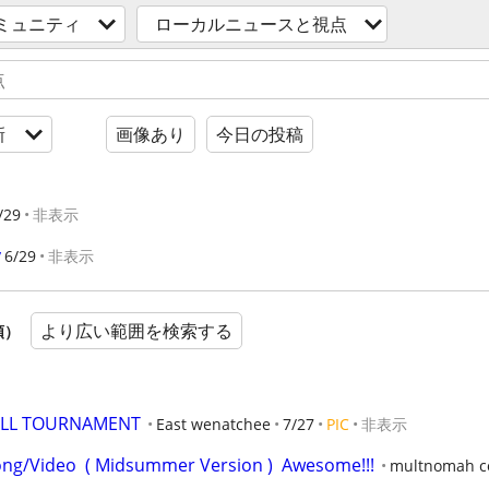
ミュニティ
ローカルニュースと視点
新
画像あり
今日の投稿
/29
非表示
y
6/29
非表示
より広い範囲を検索する
順）
YBALL TOURNAMENT
East wenatchee
7/27
PIC
非表示
ng/Video  ( Midsummer Version )  Awesome!!!
multnomah c