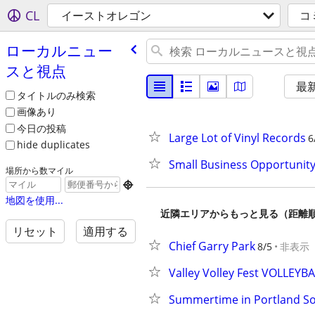
CL
イーストオレゴン
コ
ローカルニュー
スと視点
最
タイトルのみ検索
画像あり
今日の投稿
Large Lot of Vinyl Records
6
hide duplicates
Small Business Opportunit
場所から数マイル

地図を使用...
近隣エリアからもっと見る（距離
リセット
適用する
Chief Garry Park
8/5
非表示
Valley Volley Fest VOLLE
Summertime in Portland So