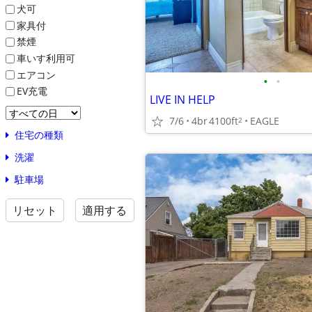
犬可
家具付
禁煙
車いす利用可
エアコン
•
•
EV充電
LIVE IN HELP
7/6
4br
4100ft
EAGLE
2
住宅の種類
洗濯
駐車場
リセット
適用する