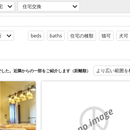
宅
住宅交換
新
beds
baths
住宅の種類
猫可
犬可
より広い範囲を
でした。近隣からの一部をご紹介します（距離順）
no image