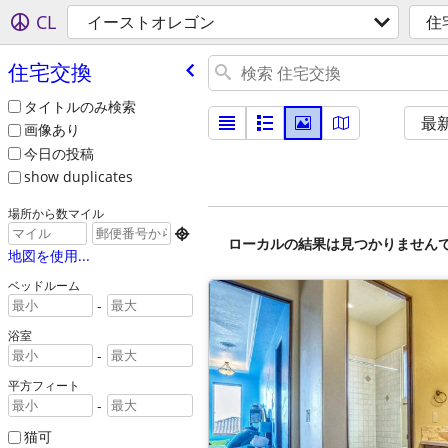
CL
イーストオレゴン
住
住宅交換
タイトルのみ検索
最
画像あり
今日の投稿
show duplicates
場所から数マイル

ローカルの結果は見つかりません
地図を使用...
ベッドルーム
-
浴室
-
平方フィート
-
猫可