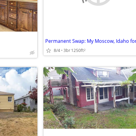
8/4
3br
1250ft
2