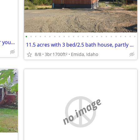
•
•
•
•
•
•
•
•
•
•
•
•
•
•
•
•
•
•
•
•
•
•
•
•
Permanent Swap: My Moscow, Idaho for your Olympic Peninsula
11.5 acres with 3 bed/2.5 bath house, partly off-grid, hobby farm
8/8
3br
1700ft
Emida, Idaho
2
no image