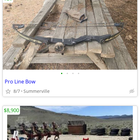
•
•
•
•
Pro Line Bow
8/7
Summerville
$8,900