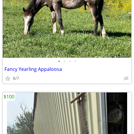
•
•
•
•
Fancy Yearling Appaloosa
8/7
$100