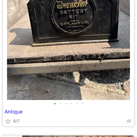
•
•
•
•
•
•
Antique
8/7