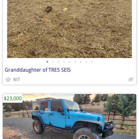
•
•
•
•
•
•
•
•
•
Granddaughter of TRES SEIS
8/7
$23,000