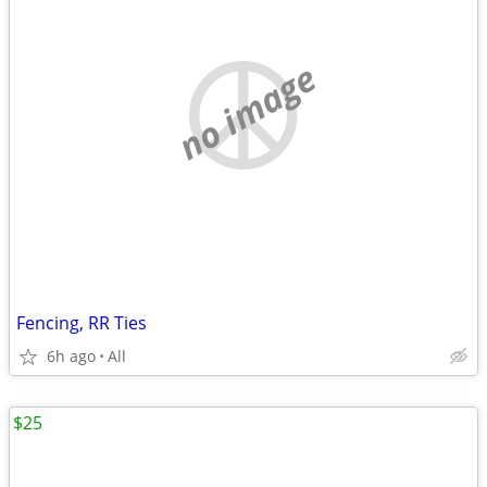
no image
Fencing, RR Ties
6h ago
All
$25