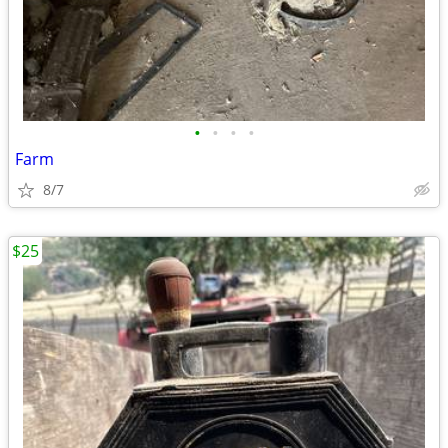
•
•
•
•
Farm
8/7
$25