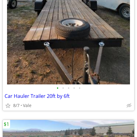
•
•
•
•
•
Car Hauler Trailer 20ft by 6ft
8/7
Vale
$1