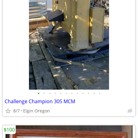
•
•
•
•
•
•
•
•
•
•
•
•
Challenge Champion 305 MCM
8/7
Elgin Oregon
$100