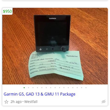
$950
•
•
•
•
•
•
•
•
•
•
•
•
•
•
•
Garmin G5, GAD 13 & GMU 11 Package
2h ago
Westfall