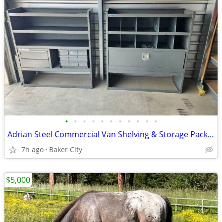
•
•
•
•
•
•
•
•
•
•
•
Adrian Steel Commercial Van Shelving & Storage Package – $900 OBO
7h ago
Baker City
$5,000