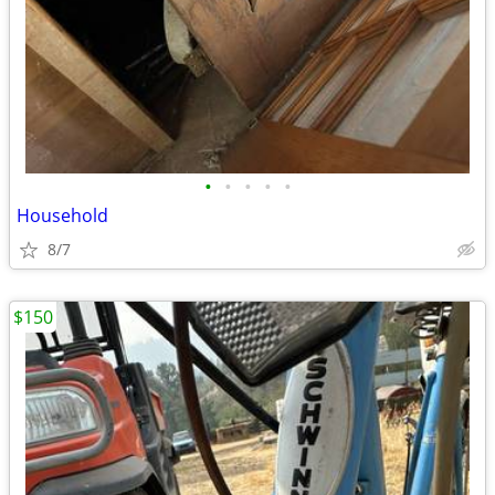
•
•
•
•
•
Household
8/7
$150