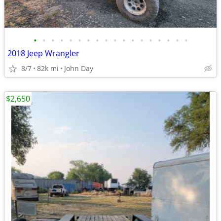
•
•
•
•
•
•
•
•
•
•
•
•
•
•
•
•
•
•
2018 Jeep Wrangler
8/7
82k mi
John Day
$2,650