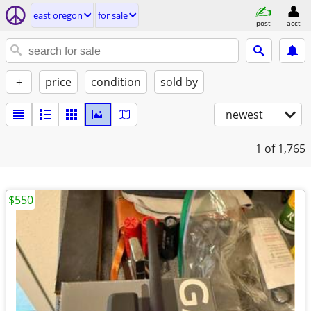
east oregon
for sale
post
acct
+
price
condition
sold by
newest
1
of 1,765
$550