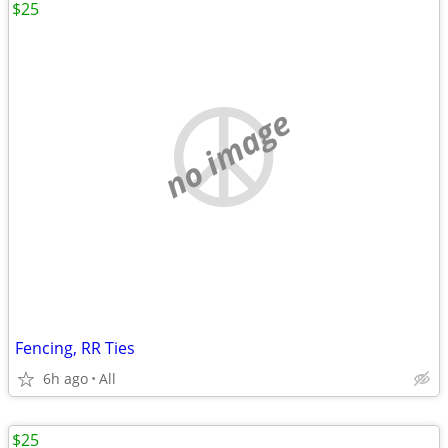
$25
no image
Fencing, RR Ties
6h ago
All
$25