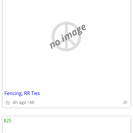
no image
Fencing, RR Ties
6h ago
All
$25