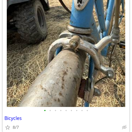
•
•
•
•
•
•
•
•
•
Bicycles
8/7