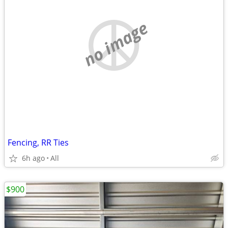
no image
Fencing, RR Ties
6h ago
All
$900