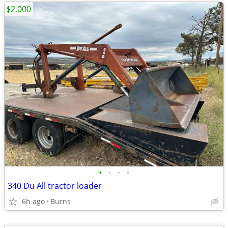
$2,000
•
•
•
•
340 Du All tractor loader
6h ago
Burns