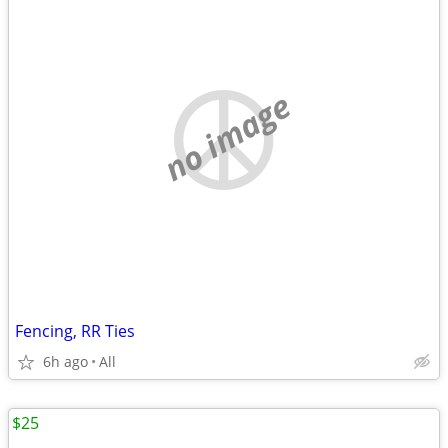
no image
Fencing, RR Ties
6h ago
All
$25