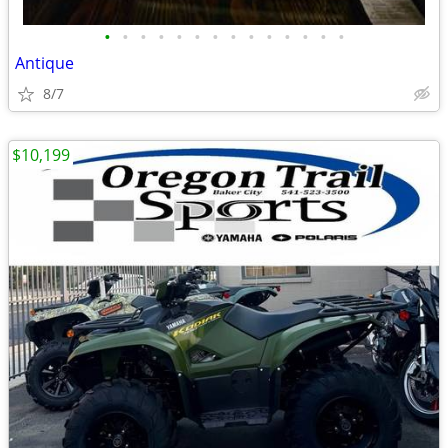
•
•
•
•
•
•
•
•
•
•
•
•
•
•
Antique
8/7
$10,199