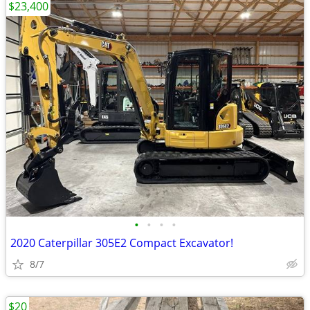
$23,400
•
•
•
•
2020 Caterpillar 305E2 Compact Excavator!
8/7
$20