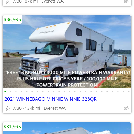
7/30
87k mi
Everett WA.
$36,995
•
•
•
•
•
•
•
•
•
•
•
•
•
•
•
•
•
•
•
•
•
•
•
•
2021 WINNEBAGO MINNIE WINNIE 328QR
7/30
134k mi
Everett WA.
$31,995