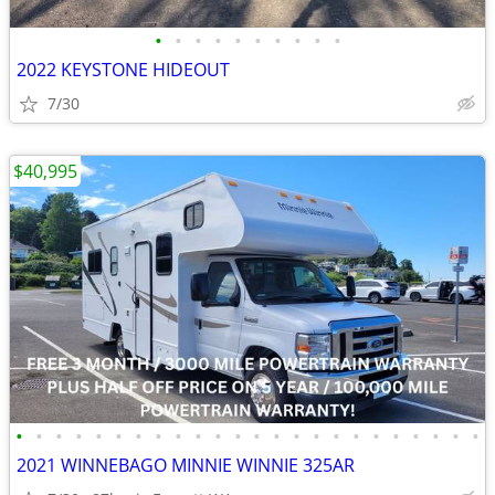
•
•
•
•
•
•
•
•
•
•
2022 KEYSTONE HIDEOUT
7/30
$40,995
•
•
•
•
•
•
•
•
•
•
•
•
•
•
•
•
•
•
•
•
•
•
•
•
2021 WINNEBAGO MINNIE WINNIE 325AR