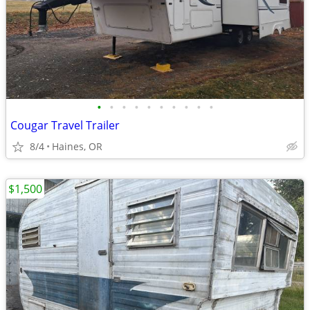
•
•
•
•
•
•
•
•
•
•
Cougar Travel Trailer
8/4
Haines, OR
$1,500