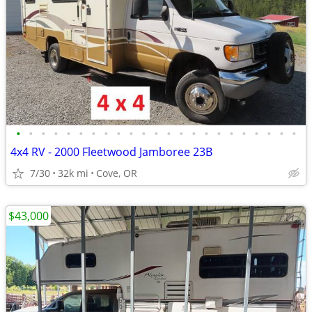
•
•
•
•
•
•
•
•
•
•
•
•
•
•
•
•
•
•
•
•
•
•
•
4x4 RV - 2000 Fleetwood Jamboree 23B
7/30
32k mi
Cove, OR
$43,000