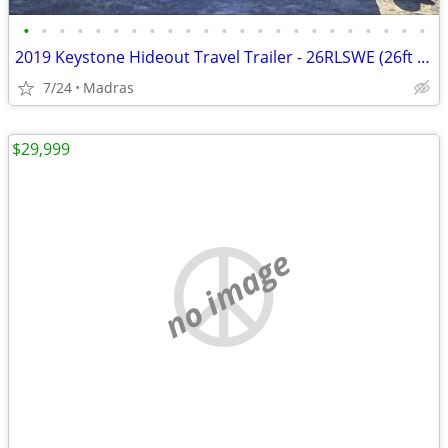
•
•
•
•
•
•
•
•
•
•
•
•
•
•
•
•
•
•
•
•
•
•
•
2019 Keystone Hideout Travel Trailer - 26RLSWE (26ft model)
7/24
Madras
$29,999
no image