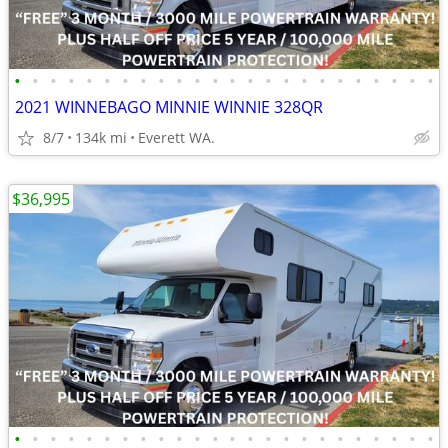
•
•
•
•
•
•
•
•
•
•
•
•
•
•
•
•
•
•
•
•
•
•
•
•
2021 WINNEBAGO MINNIE WINNIE 328QR
8/7
134k mi
Everett WA.
$36,995
•
•
•
•
•
•
•
•
•
•
•
•
•
•
•
•
•
•
•
•
•
•
•
•