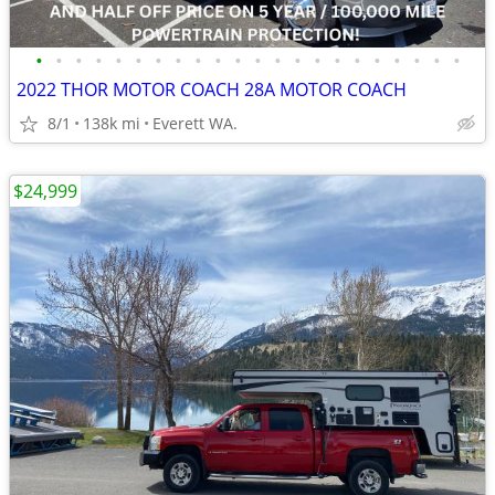
•
•
•
•
•
•
•
•
•
•
•
•
•
•
•
•
•
•
•
•
•
•
2022 THOR MOTOR COACH 28A MOTOR COACH
8/1
138k mi
Everett WA.
$24,999