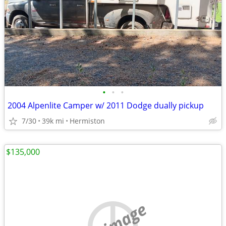
•
•
•
2004 Alpenlite Camper w/ 2011 Dodge dually pickup
7/30
39k mi
Hermiston
$135,000
no image