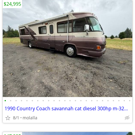
$24,995
•
•
•
•
•
•
•
•
•
•
•
•
•
•
•
•
•
•
•
•
•
•
•
•
1990 Country Coach savannah cat diesel 300hp m-3208 allison mt647 1
8/1
molalla