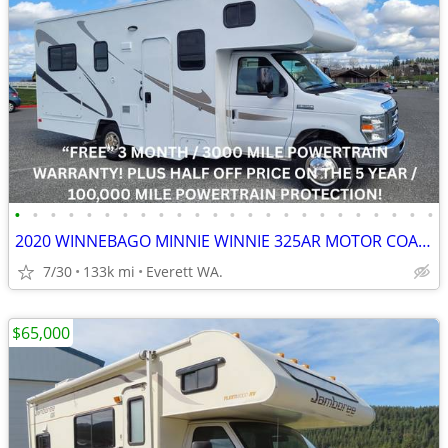
•
•
•
•
•
•
•
•
•
•
•
•
•
•
•
•
•
•
•
•
•
•
•
•
2020 WINNEBAGO MINNIE WINNIE 325AR MOTOR COACH
7/30
133k mi
Everett WA.
$65,000