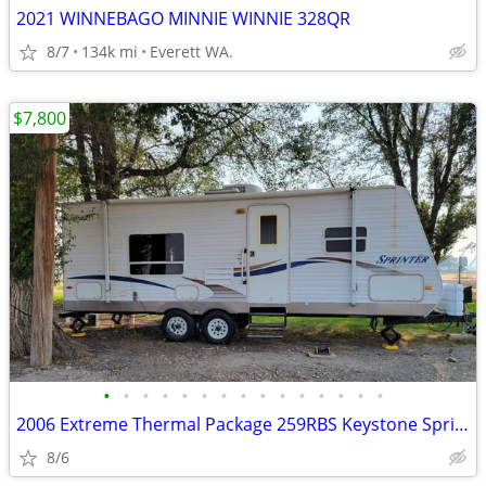
2021 WINNEBAGO MINNIE WINNIE 328QR
8/7
134k mi
Everett WA.
$7,800
•
•
•
•
•
•
•
•
•
•
•
•
•
•
•
2006 Extreme Thermal Package 259RBS Keystone Sprinter RV Trailer
8/6