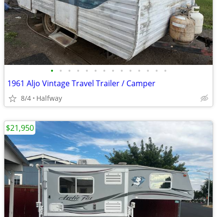
•
•
•
•
•
•
•
•
•
•
•
•
•
•
1961 Aljo Vintage Travel Trailer / Camper
8/4
Halfway
$21,950