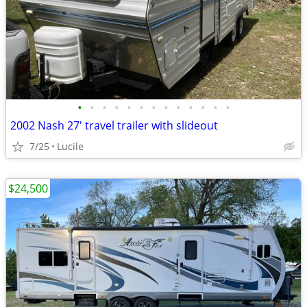
•
•
•
•
•
•
•
•
•
•
•
•
•
2002 Nash 27' travel trailer with slideout
7/25
Lucile
$24,500