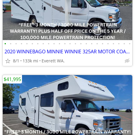
•
•
•
•
•
•
•
•
•
•
•
•
•
•
•
•
•
•
•
•
•
•
•
•
2020 WINNEBAGO MINNIE WINNIE 325AR MOTOR COACH
8/1
133k mi
Everett WA.
$41,995