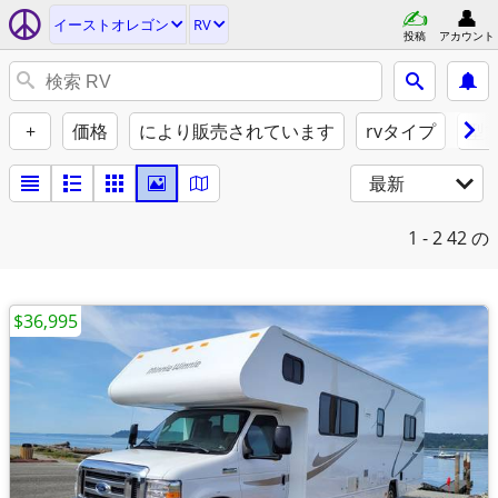
イーストオレゴン
RV
投稿
アカウント
+
価格
により販売されています
rvタイプ
型
最新
1 - 2
42 の
$36,995