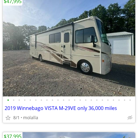
$47,995
•
•
•
•
•
•
•
•
•
•
•
•
•
•
•
•
•
•
•
•
•
•
•
2019 Winnebago VISTA M-29VE only 36,000 miles
8/1
molalla
$37,995