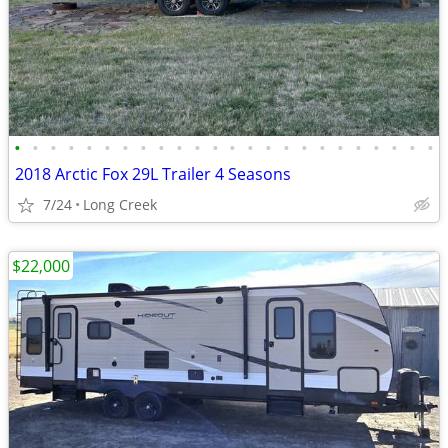
•
•
•
•
•
•
•
•
•
•
•
•
•
•
•
•
•
•
•
•
•
•
•
•
2018 Arctic Fox 29L Trailer 4 Seasons
7/24
Long Creek
$22,000