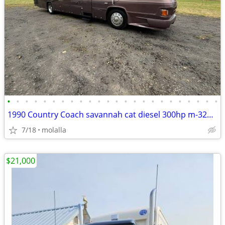
•
•
•
•
•
•
•
•
•
•
•
•
•
•
•
•
•
•
•
•
•
•
•
•
1990 Country Coach savannah cat diesel 300hp m-3208 allison mt647 1
7/18
molalla
$21,000