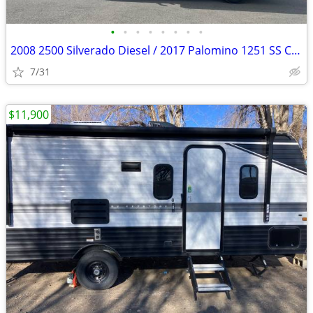
•
•
•
•
•
•
•
•
2008 2500 Silverado Diesel / 2017 Palomino 1251 SS Camper
7/31
$11,900