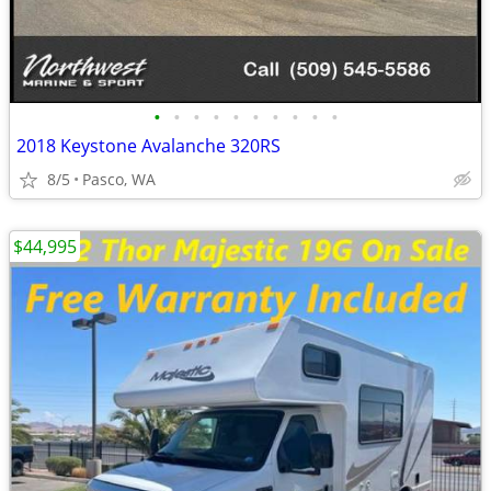
•
•
•
•
•
•
•
•
•
•
2018 Keystone Avalanche 320RS
8/5
Pasco, WA
$44,995