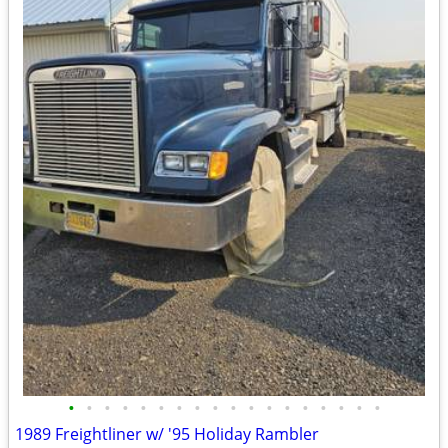
•
•
•
•
•
•
•
•
•
•
•
•
•
•
•
•
•
•
1989 Freightliner w/ '95 Holiday Rambler