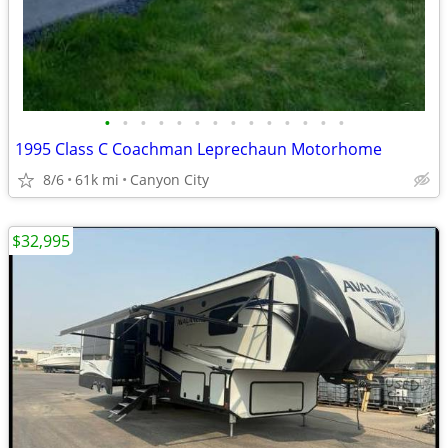
•
•
•
•
•
•
•
•
•
•
•
•
•
•
1995 Class C Coachman Leprechaun Motorhome
8/6
61k mi
Canyon City
$32,995