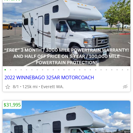
•
•
•
•
•
•
•
•
•
•
•
•
•
•
•
•
•
•
•
•
•
•
•
•
2022 WINNEBAGO 325AR MOTORCOACH
8/1
125k mi
Everett WA.
$31,995