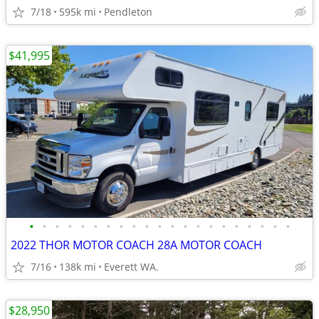
7/18
595k mi
Pendleton
$41,995
•
•
•
•
•
•
•
•
•
•
•
•
•
•
•
•
•
•
•
•
•
2022 THOR MOTOR COACH 28A MOTOR COACH
7/16
138k mi
Everett WA.
$28,950