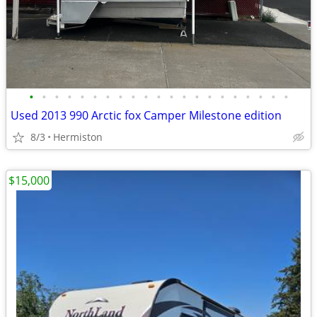
•
•
•
•
•
•
•
•
•
•
•
•
•
•
•
•
•
•
•
•
•
Used 2013 990 Arctic fox Camper Milestone edition
8/3
Hermiston
$15,000