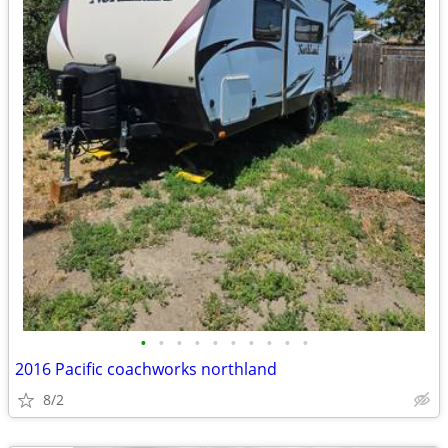
•
•
•
•
•
•
•
•
•
•
2016 Pacific coachworks northland
8/2