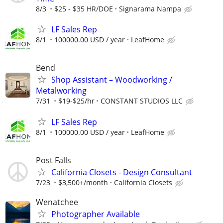
8/3
$25 - $35 HR/DOE
Signarama Nampa
LF Sales Rep
8/1
100000.00 USD / year
LeafHome
Bend
Shop Assistant – Woodworking /
Metalworking
7/31
$19-$25/hr
CONSTANT STUDIOS LLC
LF Sales Rep
8/1
100000.00 USD / year
LeafHome
Post Falls
California Closets - Design Consultant
7/23
$3,500+/month
California Closets
Wenatchee
Photographer Available