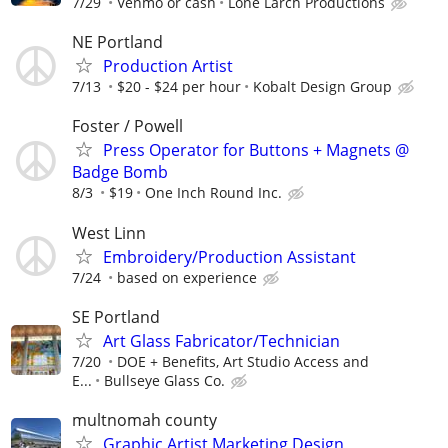
7/29
Venmo or cash
Lone Larch Productions
NE Portland
Production Artist
7/13
$20 - $24 per hour
Kobalt Design Group
Foster / Powell
Press Operator for Buttons + Magnets @
Badge Bomb
8/3
$19
One Inch Round Inc.
West Linn
Embroidery/Production Assistant
7/24
based on experience
SE Portland
Art Glass Fabricator/Technician
7/20
DOE + Benefits, Art Studio Access and
E...
Bullseye Glass Co.
multnomah county
Graphic Artist Marketing Design