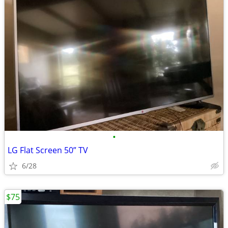
•
LG Flat Screen 50” TV
6/28
$75