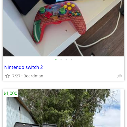
•
•
•
•
Nintendo switch 2
7/27
Boardman
$1,000