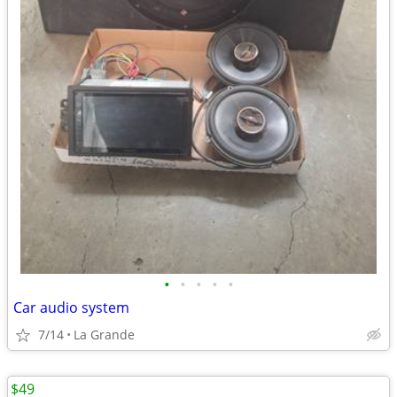
•
•
•
•
•
Car audio system
7/14
La Grande
$49