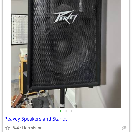
•
•
•
Peavey Speakers and Stands
8/4
Hermiston