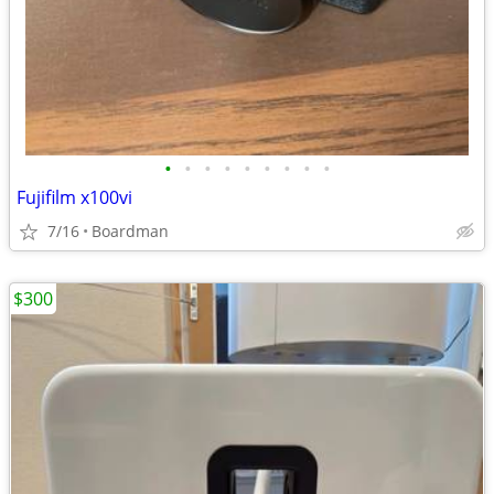
•
•
•
•
•
•
•
•
•
Fujifilm x100vi
7/16
Boardman
$300