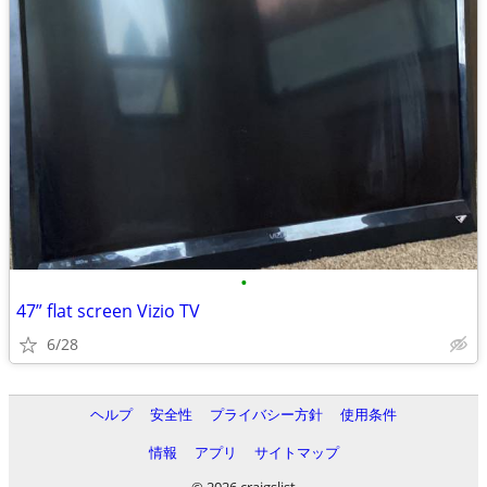
•
47” flat screen Vizio TV
6/28
ヘルプ
安全性
プライバシー方針
使用条件
情報
アプリ
サイトマップ