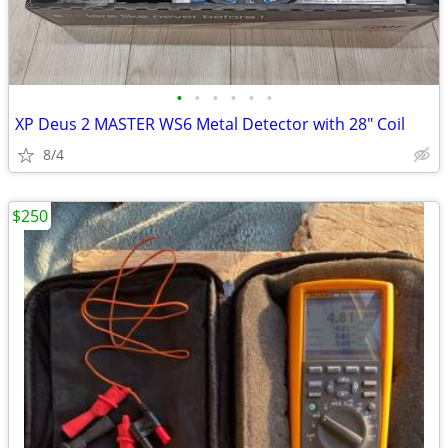
•
•
•
•
•
•
XP Deus 2 MASTER WS6 Metal Detector with 28" Coil
8/4
$250