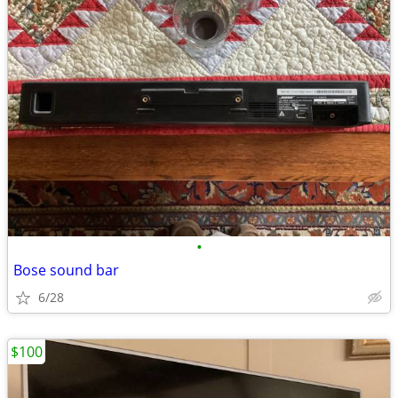
•
Bose sound bar
6/28
$100