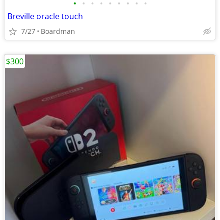
•
•
•
•
•
•
•
•
•
Breville oracle touch
7/27
Boardman
$300