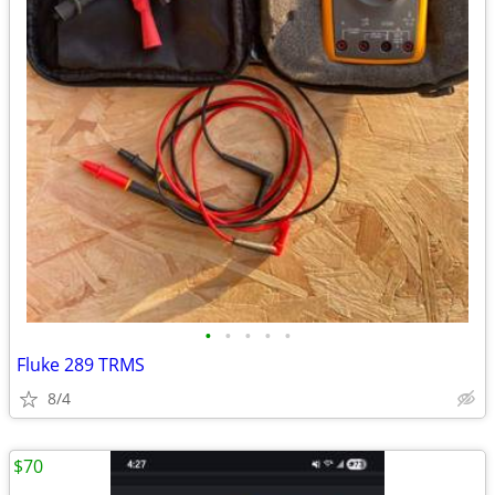
•
•
•
•
•
Fluke 289 TRMS
8/4
$70