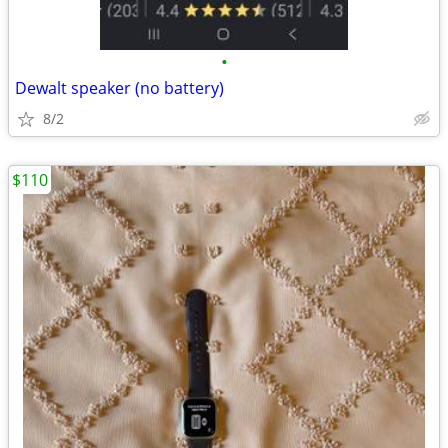
•
Dewalt speaker (no battery)
8/2
$110