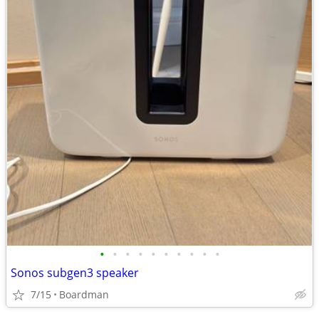
•
•
•
•
•
•
•
•
•
•
Sonos subgen3 speaker
7/15
Boardman