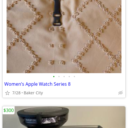
•
•
•
•
•
Women’s Apple Watch Series 8
7/28
Baker City
$300