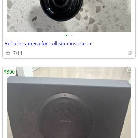
•
•
Vehicle camera for collision insurance
7/14
$300