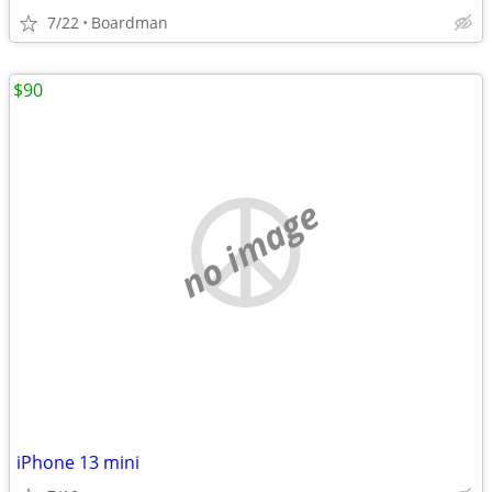
7/22
Boardman
$90
no image
iPhone 13 mini