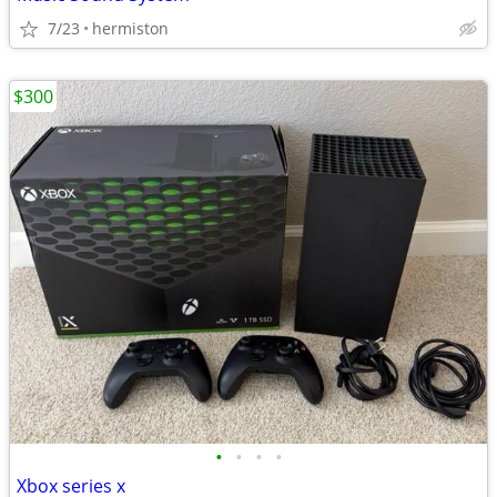
7/23
hermiston
$300
•
•
•
•
Xbox series x