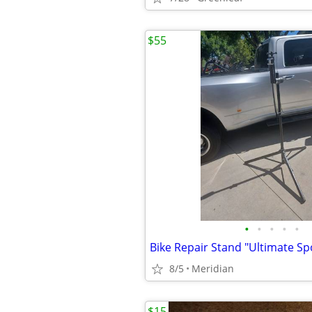
$55
•
•
•
•
•
8/5
Meridian
$15