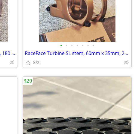
•
•
•
•
•
•
•
SRAM Centerline Rotors, front and back, 180 mm with 6 bolt holes
RaceFace Turbine SL stem, 60mm x 35mm, 2026 model
8/2
$20