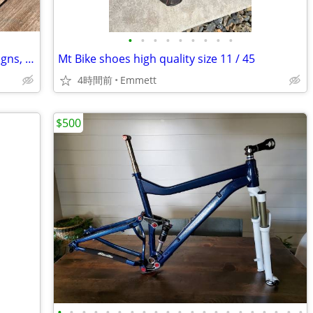
•
•
•
•
•
•
•
•
•
MTB helmet, carbon fiber, Troy Lee Designs, md/lg
Mt Bike shoes high quality size 11 / 45
4時間前
Emmett
$500
•
•
•
•
•
•
•
•
•
•
•
•
•
•
•
•
•
•
•
•
•