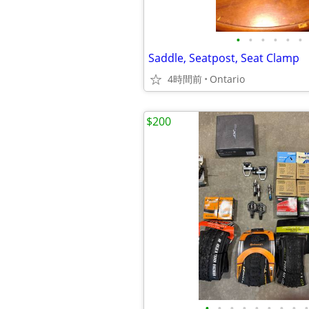
•
•
•
•
•
•
Saddle, Seatpost, Seat Clamp
4時間前
Ontario
$200
•
•
•
•
•
•
•
•
•