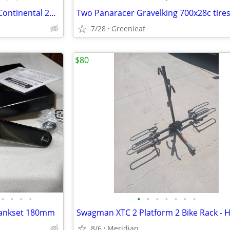
New bike tires Maxus 27.5 2.4, Continental 26 2.4 forte 26 x 2.3 and pen racer
Two Panaracer Gravelking 700x28c tire
7/28
Greenleaf
$80
•
•
•
•
•
•
•
•
•
•
•
ankset 180mm
8/6
Meridian