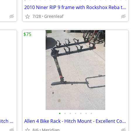
s
2010 Niner RIP 9 frame with Rockshox Reba ti fork
7/28
Greenleaf
$75
•
•
•
•
•
•
•
Swagman XTC 2 Platform 2 Bike Rack - Hitch Mount - Great Shape
Allen 4 Bike Rack - Hitch Mount - Excellent Condition
8/6
Meridian