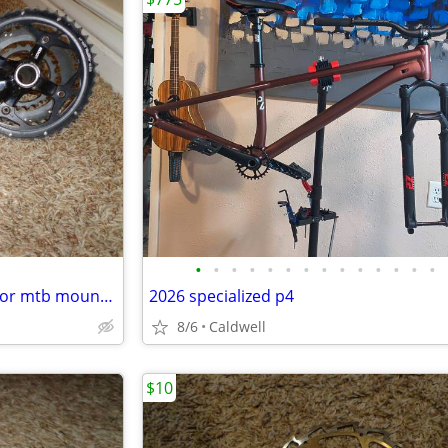
•
•
•
•
•
•
•
•
•
•
•
•
•
•
Sram/Truvativ 3 x 10 crankset for mtb mountain bike
2026 specialized p4
8/6
Caldwell
$10