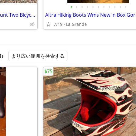
•
•
•
•
•
•
•
•
•
•
•
Rocky Mtns MonoRail Hitch Mount Two Bicycle Rack 2 inch Receiver
7/19
La Grande
より広い範囲を検索する
順）
$75