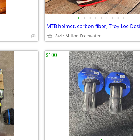
•
•
•
•
•
•
•
•
•
8/4
Milton Freewater
$100
•
•
•