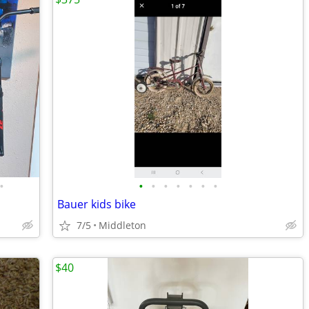
•
•
•
•
•
•
•
•
Bauer kids bike
7/5
Middleton
$40