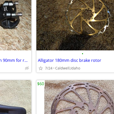
•
Truvativ bicycle handlebar stem 90mm for road/mtb
Alligator 180mm disc brake rotor
7/24
Caldwell,Idaho
$60