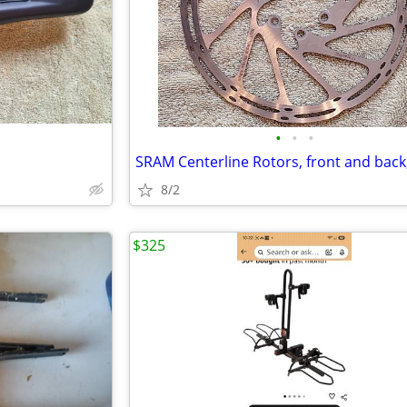
•
•
•
8/2
$325