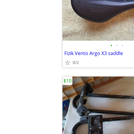
•
•
•
Fizik Vento Argo X3 saddle
8/2
$10