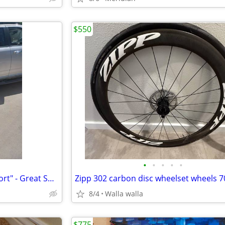
$550
•
•
•
•
•
Bike Repair Stand "Ultimate Sport" - Great Shape
8/4
Walla walla
$775