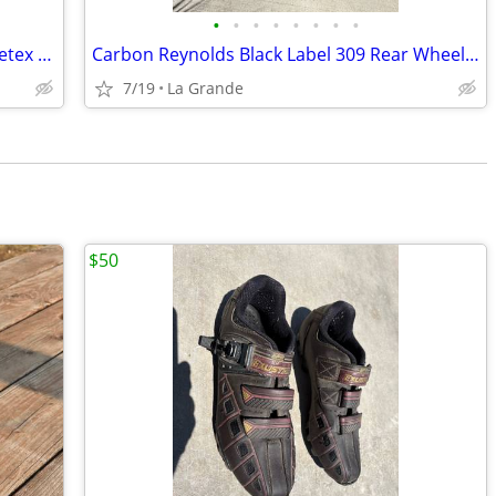
•
•
•
•
•
•
•
•
Altra Hiking Boots Wms New in Box Goretex Vibram GTX
Carbon Reynolds Black Label 309 Rear Wheel I-9 Hub Extras 29 inch
7/19
La Grande
$50