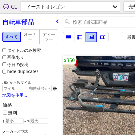
CL
イーストオレゴン
売
自転車部品
オーナ
ディー
すべて
最
ー
ラー
タイトルのみ検索
画像あり
$350
今日の投稿
hide duplicates
場所から数マイル

地図を使用...
価格
無料
$
– $
メーカーと型式