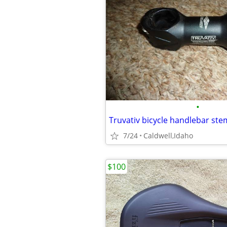
•
7/24
Caldwell,Idaho
$100