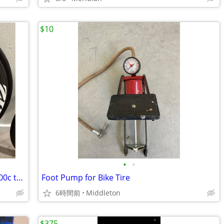
$10
•
•
Zipp 302 carbon disc wheelset wheels 700c tubeless ready
Foot Pump for Bike Tire
6時間前
Middleton
$375