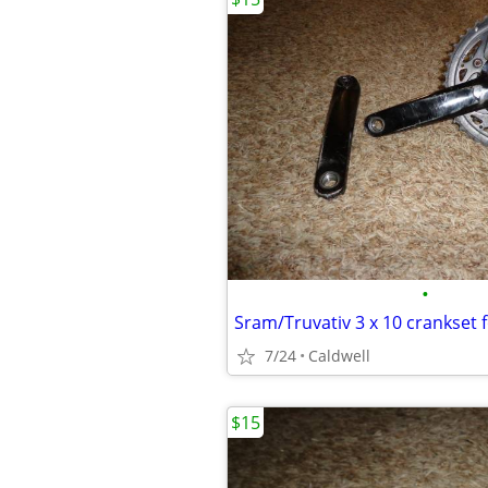
•
7/24
Caldwell
$15