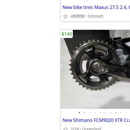
4時間前
Emmett
$140
•
•
•
•
•
•
•
•
•
•
New Shimano FCM9020 XTR Cr
7/28
Greenleaf