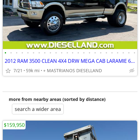
•
•
•
•
•
•
•
•
•
•
•
•
•
•
•
•
•
•
•
•
•
•
•
•
2012 RAM 3500 CLEAN 4X4 DRW MEGA CAB LARAMIE 6.7L CUMMINS DIESEL **FINANCING AVA
7/21
59k mi
+ MASTRIANOS DIESELLAND
more from nearby areas (sorted by distance)
search a wider area
$159,950