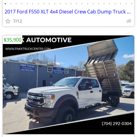
•
•
•
•
•
•
•
•
•
•
•
•
•
•
•
•
•
•
•
•
•
•
•
•
2017 Ford F550 XLT 4x4 Diesel Crew Cab Dump Truck High Wall Liftgate
7/12
$35,900