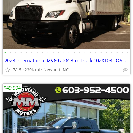
•
•
•
•
•
•
•
•
•
•
•
•
•
•
•
•
•
•
•
•
•
•
•
•
2023 International MV607 26’ Box Truck 102X103 LOADED 38
7/15
230k mi
Newport, NC
$49,994