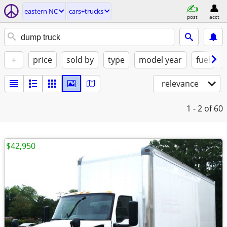
eastern NC
cars+trucks
post
acct
+
price
sold by
type
model year
fuel
relevance
1 - 2
of 60
$42,950