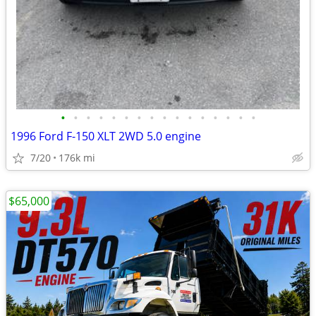
•
•
•
•
•
•
•
•
•
•
•
•
•
•
•
•
1996 Ford F-150 XLT 2WD 5.0 engine
7/20
176k mi
$65,000