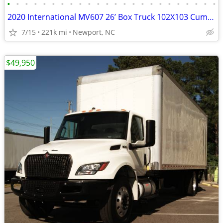
•
•
•
•
•
•
•
•
•
•
•
•
•
•
•
•
•
•
•
•
•
•
•
•
2020 International MV607 26’ Box Truck 102X103 Cummins 842
7/15
221k mi
Newport, NC
$49,950