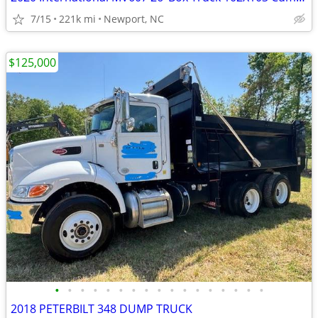
7/15
221k mi
Newport, NC
$125,000
•
•
•
•
•
•
•
•
•
•
•
•
•
•
•
•
•
2018 PETERBILT 348 DUMP TRUCK