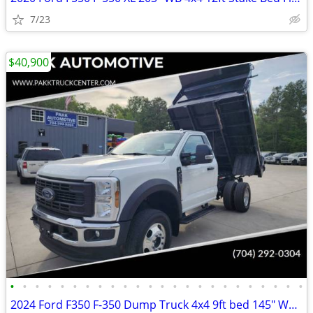
7/23
$40,900
•
•
•
•
•
•
•
•
•
•
•
•
•
•
•
•
•
•
•
•
•
•
•
•
2024 Ford F350 F-350 Dump Truck 4x4 9ft bed 145" WB 7.3 v8 Gas Motor