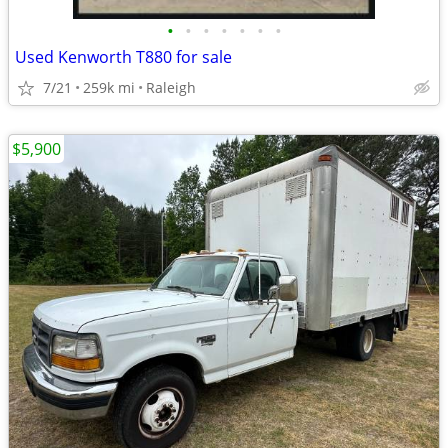
•
•
•
•
•
•
•
Used Kenworth T880 for sale
7/21
259k mi
Raleigh
$5,900