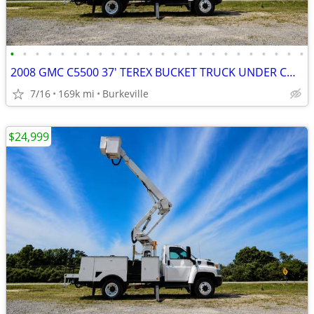
•
•
•
•
•
•
•
•
•
•
•
•
•
•
•
•
•
•
•
•
•
•
•
•
2008 GMC C5500 37' TEREX BUCKET TRUCK UNDER CDL 6.6 DURAMAX
7/16
169k mi
Burkeville
$24,999