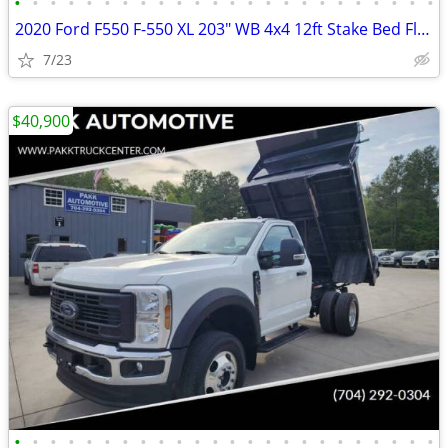
•
•
•
•
•
•
•
•
•
•
•
•
•
•
•
•
•
•
•
•
•
•
•
•
2020 Ford F550 F-550 XL 203" WB 4x4 12ft Stake Bed Flatbed Dump Truck
7/23
$40,900
•
•
•
•
•
•
•
•
•
•
•
•
•
•
•
•
•
•
•
•
•
•
•
•