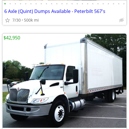
•
•
•
•
•
•
•
•
•
•
•
•
•
•
•
•
•
•
•
•
•
•
•
•
6 Axle (Quint) Dumps Available - Peterbilt 567's
7/30
500k mi
$42,950