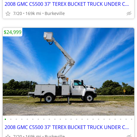
2008 GMC C5500 37' TEREX BUCKET TRUCK UNDER CDL 6.6 DURAMAX
7/20
169k mi
Burkeville
$24,999
•
•
•
•
•
•
•
•
•
•
•
•
•
•
•
•
•
•
•
•
•
•
•
•
2008 GMC C5500 37' TEREX BUCKET TRUCK UNDER CDL 6.6 DURAMAX
7/20
169k mi
Burkeville