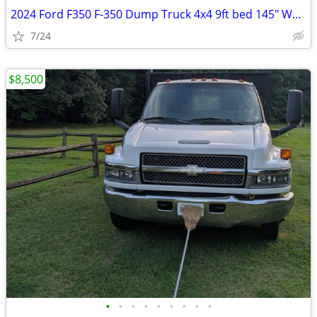
2024 Ford F350 F-350 Dump Truck 4x4 9ft bed 145" WB 7.3 v8 Gas Motor
7/24
$8,500
•
•
•
•
•
•
•
•
•