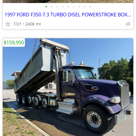
•
•
•
•
•
•
•
•
•
1997 FORD F350 7.3 TURBO DISEL POWERSTROKE BOXTRUCK
7/21
240k mi
$159,950