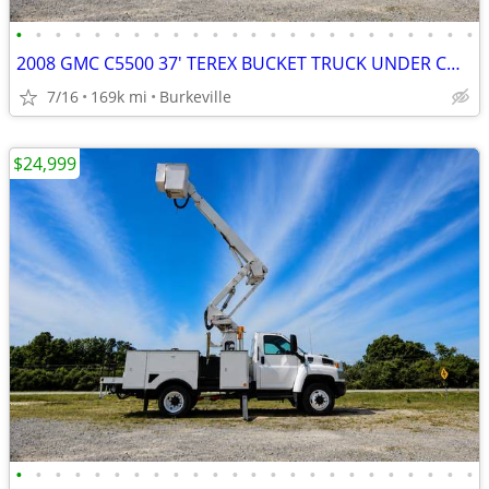
•
•
•
•
•
•
•
•
•
•
•
•
•
•
•
•
•
•
•
•
•
•
•
•
2008 GMC C5500 37' TEREX BUCKET TRUCK UNDER CDL 6.6 DURAMAX
7/16
169k mi
Burkeville
$24,999
•
•
•
•
•
•
•
•
•
•
•
•
•
•
•
•
•
•
•
•
•
•
•
•