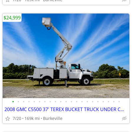
$24,999
•
•
•
•
•
•
•
•
•
•
•
•
•
•
•
•
•
•
•
•
•
2008 GMC C5500 37' TEREX BUCKET TRUCK UNDER CDL 6.6 DURAMAX
7/20
169k mi
Burkeville