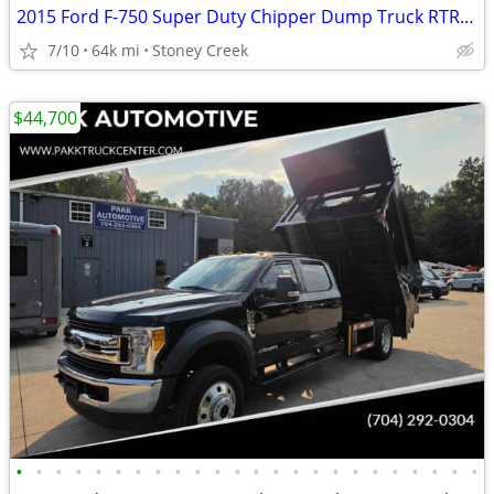
2015 Ford F-750 Super Duty Chipper Dump Truck RTR# 6023496-01
7/10
64k mi
Stoney Creek
$44,700
•
•
•
•
•
•
•
•
•
•
•
•
•
•
•
•
•
•
•
•
•
•
•
•