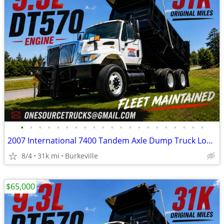
•
•
•
•
•
•
•
•
•
•
•
•
•
•
•
•
•
•
•
•
•
2007 International 7400 Tandem Axle Dump Truck Low Mileage
8/4
31k mi
Burkeville
$65,000