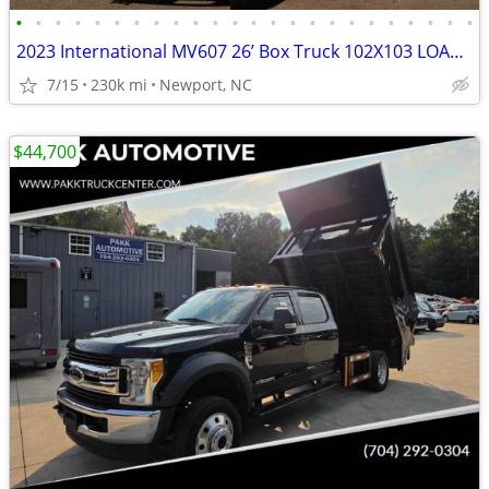
•
•
•
•
•
•
•
•
•
•
•
•
•
•
•
•
•
•
•
•
•
•
•
•
2023 International MV607 26’ Box Truck 102X103 LOADED 38
7/15
230k mi
Newport, NC
$44,700