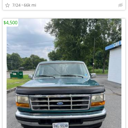
7/24
66k mi
$4,500