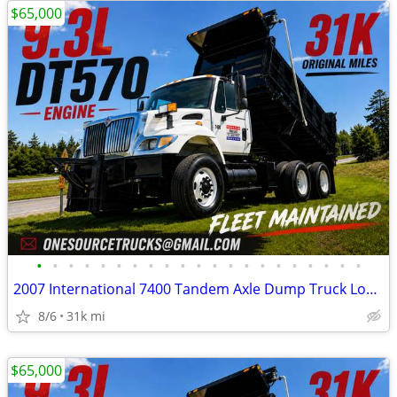
$65,000
•
•
•
•
•
•
•
•
•
•
•
•
•
•
•
•
•
•
•
•
•
2007 International 7400 Tandem Axle Dump Truck Low Mileage
8/6
31k mi
$65,000