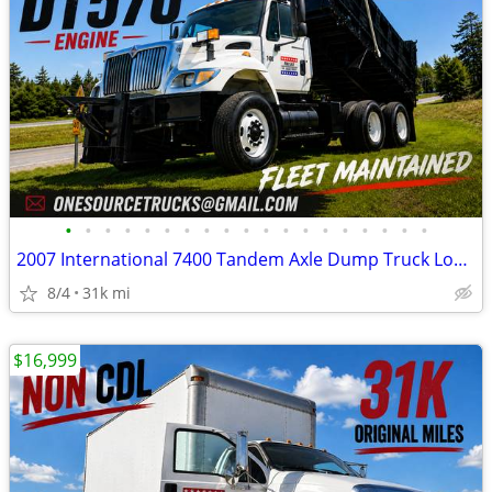
•
•
•
•
•
•
•
•
•
•
•
•
•
•
•
•
•
•
•
2007 International 7400 Tandem Axle Dump Truck Low Mileage
8/4
31k mi
$16,999