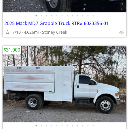
•
•
•
•
•
•
•
•
•
•
•
•
2025 Mack MD7 Grapple Truck RTR# 6023356-01
7/10
4,626mi
Stoney Creek
$31,000
•
•
•
•
•
•
•
•
•
•
•
•