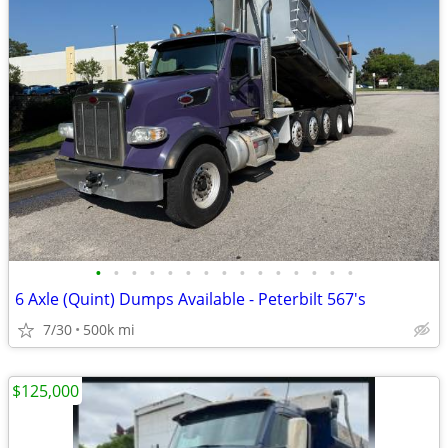
•
•
•
•
•
•
•
•
•
•
•
•
•
•
•
6 Axle (Quint) Dumps Available - Peterbilt 567's
7/30
500k mi
$125,000