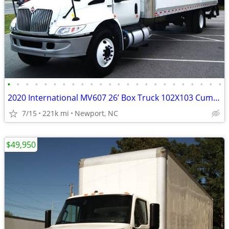
•
•
•
•
•
•
•
•
•
•
•
•
•
•
•
•
•
•
•
•
•
•
•
•
2020 International MV607 26’ Box Truck 102X103 Cummins 842
7/15
221k mi
Newport, NC
$49,950