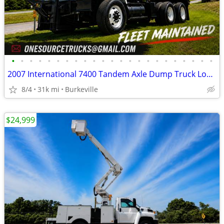
•
•
•
•
•
•
•
•
•
•
•
•
•
•
•
•
•
•
•
•
•
•
•
2007 International 7400 Tandem Axle Dump Truck Low Mileage
8/4
31k mi
Burkeville
$24,999