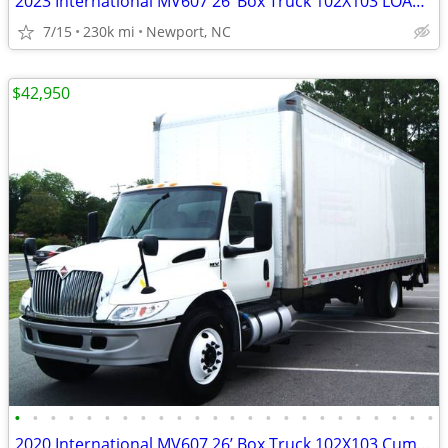
2023 International MV607 26’ Box Truck 102X103 LOADED 38
7/15
230k mi
Newport, NC
$42,950
•
•
•
•
•
•
•
•
•
•
•
•
•
•
•
•
•
•
•
•
•
•
•
•
2020 International MV607 26’ Box Truck 102X103 Cummins 842