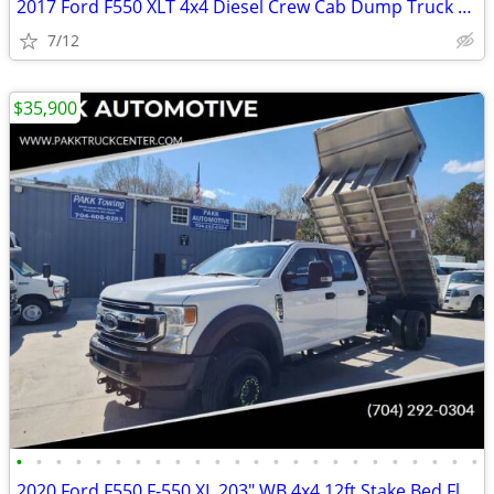
2017 Ford F550 XLT 4x4 Diesel Crew Cab Dump Truck High Wall Liftgate
7/12
$35,900
•
•
•
•
•
•
•
•
•
•
•
•
•
•
•
•
•
•
•
•
•
•
•
•
2020 Ford F550 F-550 XL 203" WB 4x4 12ft Stake Bed Flatbed Dump Truck