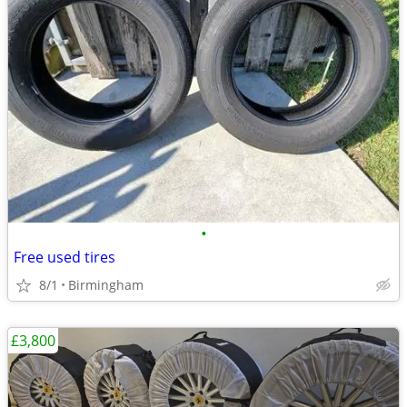
•
Free used tires
8/1
Birmingham
£3,800