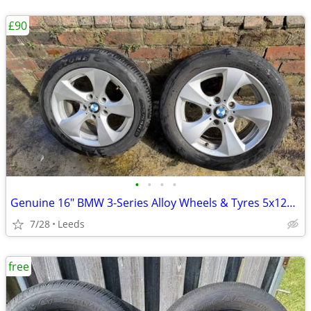
£90
•
•
•
•
Genuine 16" BMW 3-Series Alloy Wheels & Tyres 5x120 205/55R16
7/28
Leeds
free