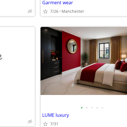
Garment wear
7/26
Manchester
e
•
•
•
•
•
LUME luxury
7/31