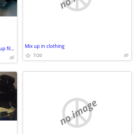
Mix up in clothing
Looking for help with A-Sure SatNav Setup files - IGO Primo
7/20
no image