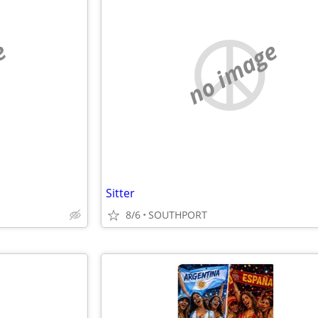
e
no image
Sitter
8/6
SOUTHPORT