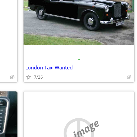
•
London Taxi Wanted
7/26
no image