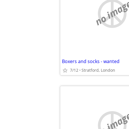
no imag
Boxers and socks - wanted
7/12
Stratford, London
no imag