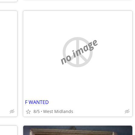
no image
F WANTED
8/5
West Midlands