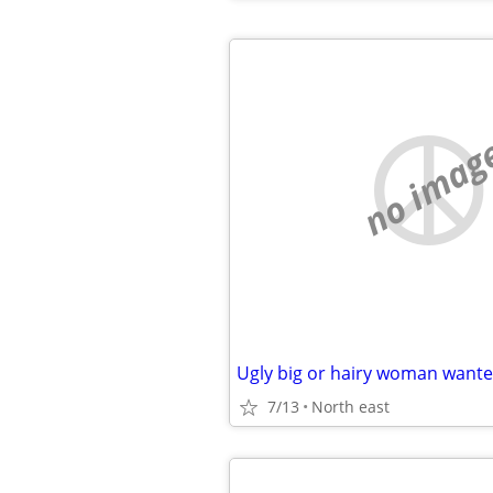
no imag
Ugly big or hairy woman want
7/13
North east