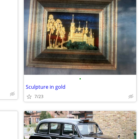
•
Sculpture in gold
7/23