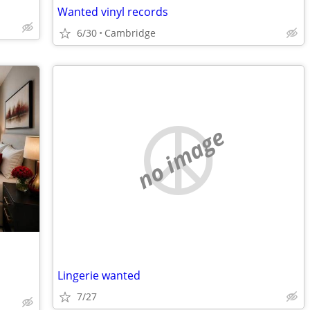
Wanted vinyl records
6/30
Cambridge
no image
Lingerie wanted
7/27