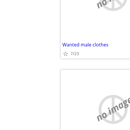
Wanted male clothes
7/23
no imag