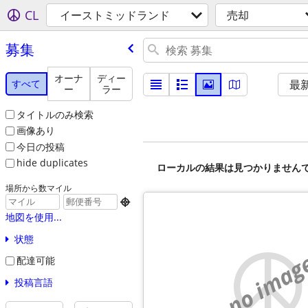
CL
イーストミッドランド
売却
募集
オーナ
ディー
すべて
最
ー
ラー
タイトルのみ検索
画像あり
今日の投稿
hide duplicates
ローカルの結果は見つかりません
場所から数マイル

地図を使用...
状態
no imag
配達可能
投稿言語