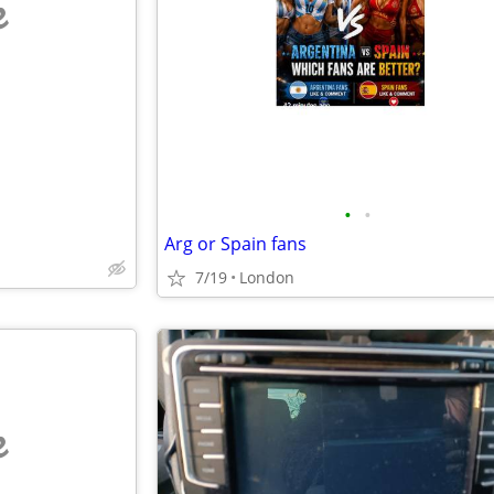
e
•
•
Arg or Spain fans
7/19
London
e