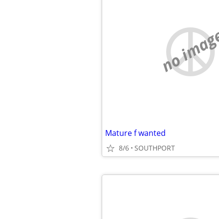
no imag
Mature f wanted
8/6
SOUTHPORT