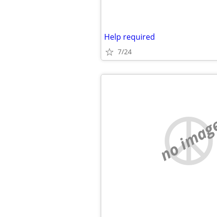
Help required
7/24
no imag