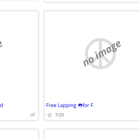
e
no image
ed
Free Lapping 👅for F
7/20