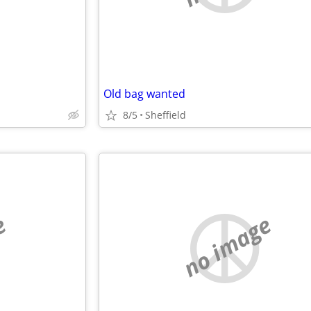
Old bag wanted
8/5
Sheffield
e
no image