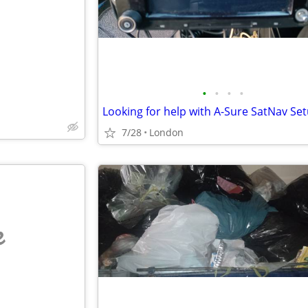
•
•
•
•
7/28
London
e