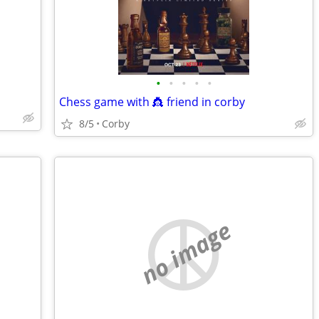
•
•
•
•
•
Chess game with 👸 friend in corby
8/5
Corby
no image