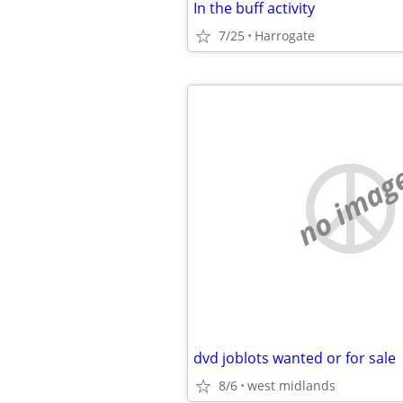
In the buff activity
7/25
Harrogate
no imag
dvd joblots wanted or for sale
8/6
west midlands