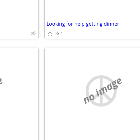
Looking for help getting dinner
8/2
e
no image