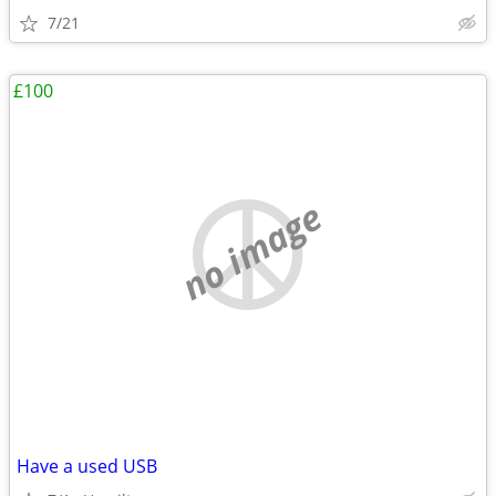
7/21
£100
no image
Have a used USB