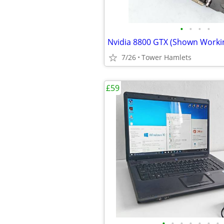
•
•
•
•
7/26
Tower Hamlets
£59
•
•
•
•
•
•
•