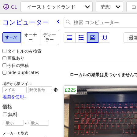
CL
イーストミッドランド
売却
コ
コンピューター
オーナ
ディー
すべて
最
ー
ラー
タイトルのみ検索
画像あり
今日の投稿
hide duplicates
ローカルの結果は見つかりません
場所から数マイル
£225

地図を使用...
価格
無料
£
– £
メーカーと型式