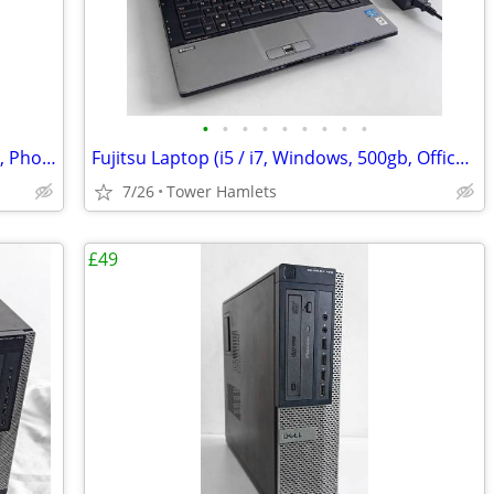
•
•
•
•
•
•
•
•
•
HP Business (i3, PC, MS Office, Windows, Photo Editing, Computer
Fujitsu Laptop (i5 / i7, Windows, 500gb, Office 2021, Editing, PC
7/26
Tower Hamlets
£49