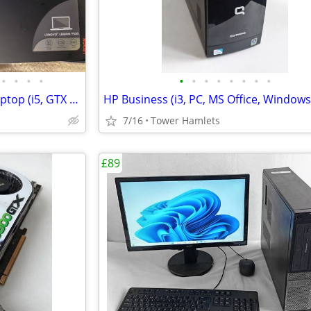
•
•
•
•
•
•
•
•
•
•
•
•
Lenovo Legion Y520 Gaming Laptop (i5, GTX Graphics) - Great Condition
7/16
Tower Hamlets
£89