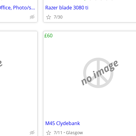
HP Laptop (i3, WIFI, Microsoft Office, Photo/shop, 15 Inch, Win 10, PC
Razer blade 3080 ti
7/30
£60
e
no image
M45 Clydebank
7/11
Glasgow