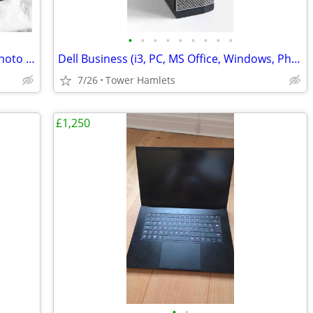
•
•
•
•
•
•
•
•
•
Dell Business (i3, MS Office, Windows, Photo Editing, Computer Set
Dell Business (i3, PC, MS Office, Windows, Photo Editing, Computer
7/26
Tower Hamlets
£1,250
•
•