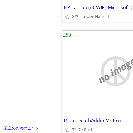
8/2
Tower Hamlets
£50
no imag
Razar DeathAdder V2 Pro
安全のためのヒント
7/17
Poole