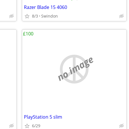
Razer Blade 15 4060
8/3
Swindon
£100
no image
PlayStation 5 slim
6/29