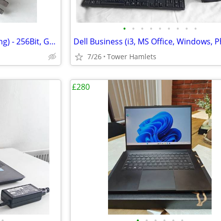
•
•
•
•
•
•
•
•
•
Nvidia 8800 GTX (Shown Working) - 256Bit, Graphics Card, Retro
7/26
Tower Hamlets
£280
•
•
•
•
•
•
•