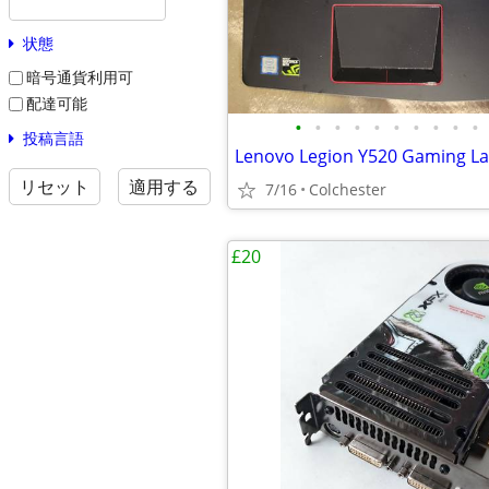
状態
暗号通貨利用可
配達可能
•
•
•
•
•
•
•
•
•
•
投稿言語
リセット
適用する
7/16
Colchester
£20