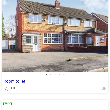
•
•
•
•
•
Room to let
8/5
£500