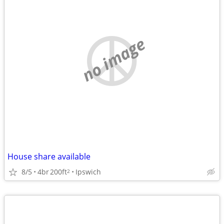
no image
House share available
8/5
4br
200ft
Ipswich
2