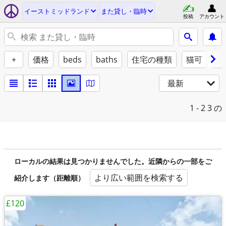
イーストミッドランド
また貸し・臨時
投稿
アカウント
+
価格
beds
baths
住宅の種類
猫可
犬
最新
1 - 2
3 の
ローカルの結果は見つかりませんでした。近隣からの一部をご
より広い範囲を検索する
紹介します（距離順）
£120