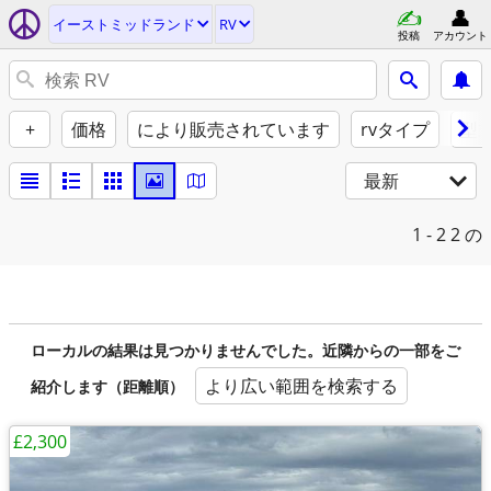
イーストミッドランド
RV
投稿
アカウント
+
価格
により販売されています
rvタイプ
型
最新
1 - 2
2 の
ローカルの結果は見つかりませんでした。近隣からの一部をご
より広い範囲を検索する
紹介します（距離順）
£2,300