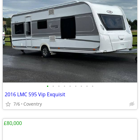
•
•
•
•
•
•
•
•
•
2016 LMC 595 Vip Exquisit
7/6
Coventry
£80,000