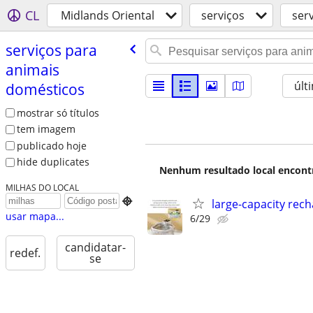
CL
Midlands Oriental
serviços
ser
serviços para
animais
últ
domésticos
mostrar só títulos
tem imagem
publicado hoje
hide duplicates
Nenhum resultado local encontra
MILHAS DO LOCAL

large-capacity rech
usar mapa...
6/29
candidatar-
redef.
se