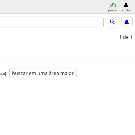
postar
conta
1
de 1
buscar em uma área maior
ia)