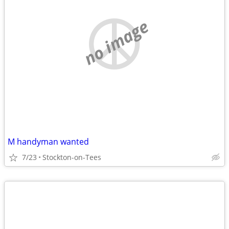
no image
M handyman wanted
7/23
Stockton-on-Tees