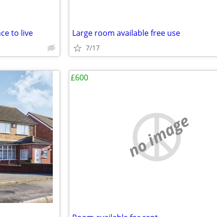
ce to live
Large room available free use
7/17
£600
no image