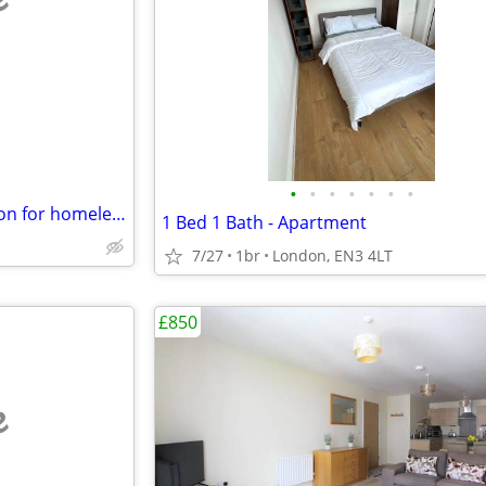
e
•
•
•
•
•
•
•
1 bedroom flat ( accommodation for homeless )
1 Bed 1 Bath - Apartment
7/27
1br
London, EN3 4LT
£850
e