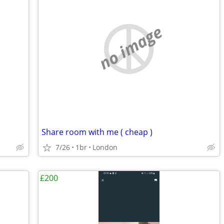
no image
Share room with me ( cheap )
7/26
1br
London
£200