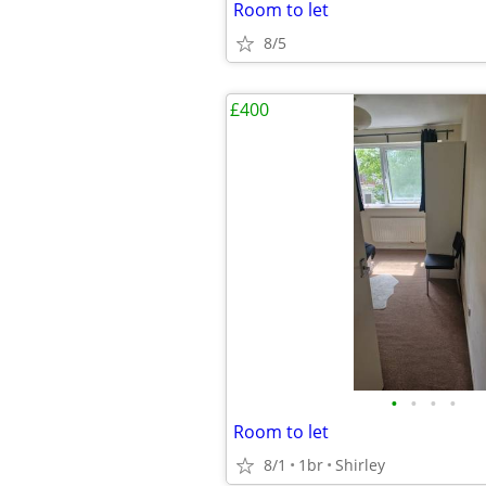
Room to let
8/5
£400
•
•
•
•
Room to let
8/1
1br
Shirley