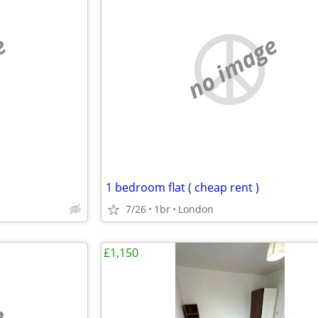
e
no image
1 bedroom flat ( cheap rent )
7/26
1br
London
£1,150