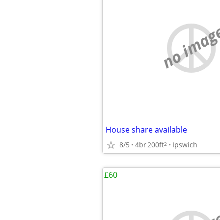
no imag
House share available
8/5
4br
200ft
Ipswich
2
£60