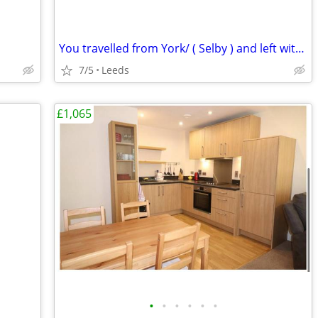
You travelled from York/ ( Selby ) and left with red Derryair
7/5
Leeds
£1,065
•
•
•
•
•
•