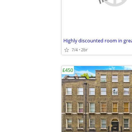
7/4
2br
£450