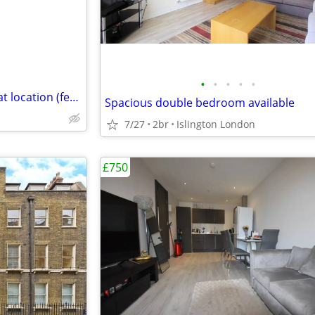
•
•
•
•
•
Highly discounted room in great location (females only please)
Spacious double bedroom available
7/27
2br
Islington London
£750