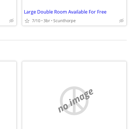
Large Double Room Available For Free
7/10
3br
Scunthorpe
no image