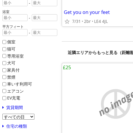
-
Get you on your feet
浴室
-
7/31
2br
LE4 4JL
平方フィート
-
個室
猫可
近隣エリアからもっと見る（距離
専用浴室
犬可
£25
家具付
禁煙
車いす利用可
no imag
エアコン
EV充電
賃貸期間
住宅の種類