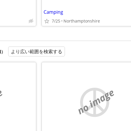
Camping
7/25
Northamptonshire
より広い範囲を検索する
順）
e
no image