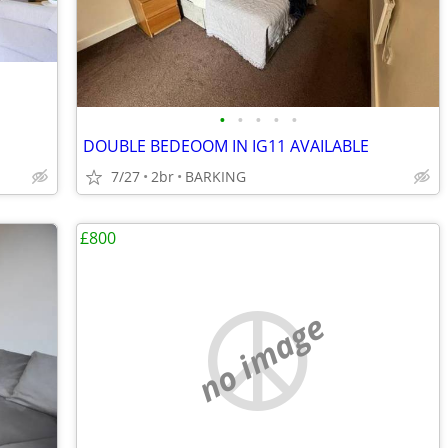
•
•
•
•
•
DOUBLE BEDEOOM IN IG11 AVAILABLE
7/27
2br
BARKING
£800
no image