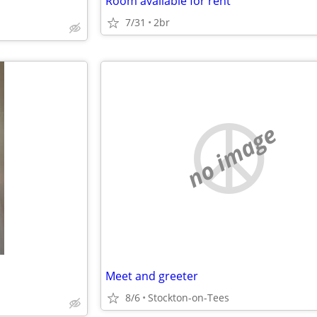
Room available for rent
7/31
2br
no image
Meet and greeter
8/6
Stockton-on-Tees