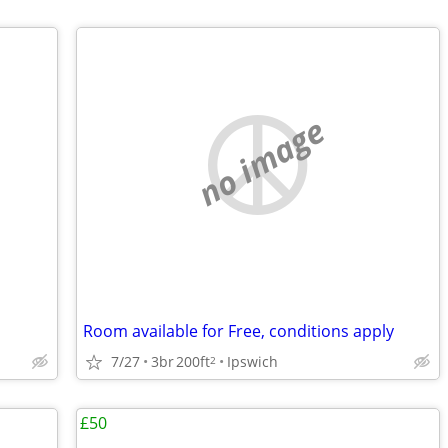
no image
Room available for Free, conditions apply
7/27
3br
200ft
Ipswich
2
£50