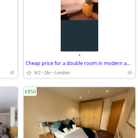
•
Cheap price for a double room in modern apartment
8/2
2br
London
£850