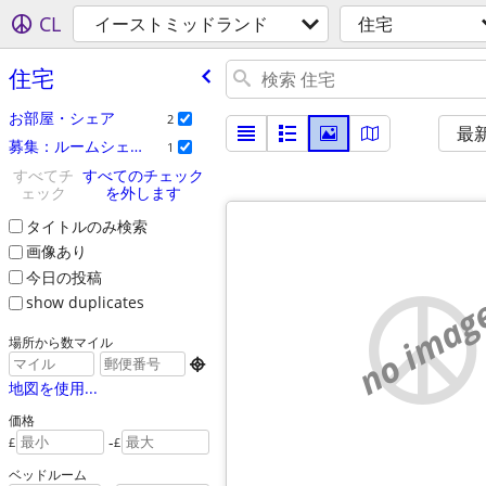
CL
イーストミッドランド
住宅
住宅
お部屋・シェア
2
最
募集：ルームシェア
1
すべてチ
すべてのチェック
ェック
を外します
タイトルのみ検索
画像あり
今日の投稿
no imag
show duplicates
場所から数マイル

地図を使用...
価格
-
£
£
ベッドルーム