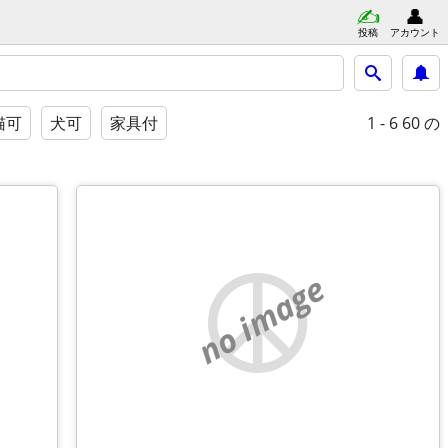
投稿
アカウント
1 - 6
60 の
猫可
犬可
家具付
no image