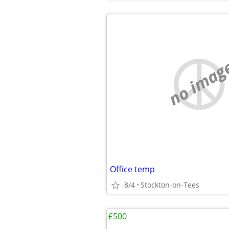
no imag
Office temp
8/4
Stockton-on-Tees
£500