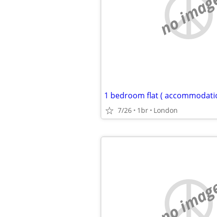
no imag
7/26
1br
London
no imag