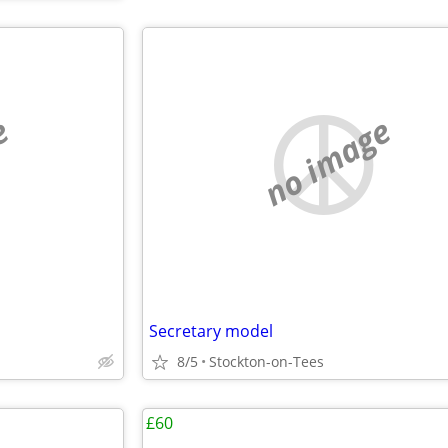
e
no image
Secretary model
8/5
Stockton-on-Tees
£60