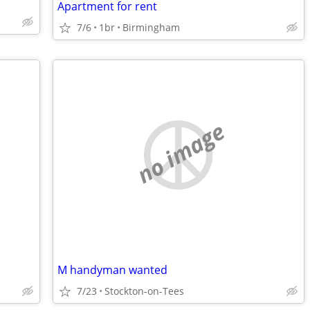
Apartment for rent
7/6
1br
Birmingham
no image
M handyman wanted
7/23
Stockton-on-Tees