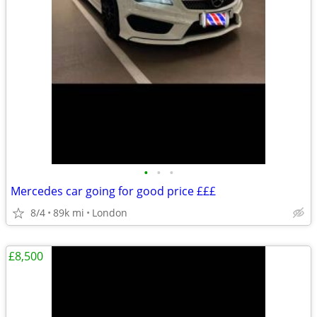
•
•
•
Mercedes car going for good price £££
8/4
89k mi
London
£8,500