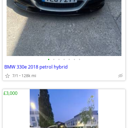
•
•
•
•
•
•
•
BMW 330e 2018 petrol hybrid
7/1
128k mi
£3,000