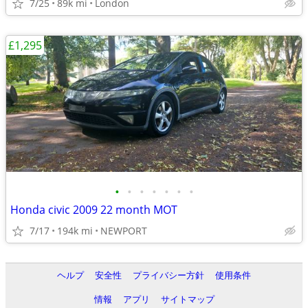
7/25
89k mi
London
£1,295
•
•
•
•
•
•
•
Honda civic 2009 22 month MOT
7/17
194k mi
NEWPORT
ヘルプ
安全性
プライバシー方針
使用条件
情報
アプリ
サイトマップ