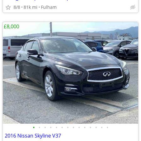
8/8
81k mi
Fulham
£8,000
•
•
•
•
•
•
•
•
•
•
•
•
•
•
2016 Nissan Skyline V37