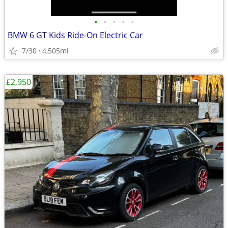
•
•
•
•
•
BMW 6 GT Kids Ride-On Electric Car
7/30
4,505mi
£2,950