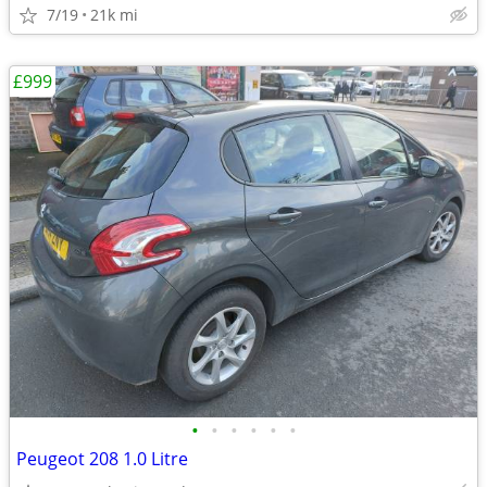
7/19
21k mi
£999
•
•
•
•
•
•
Peugeot 208 1.0 Litre