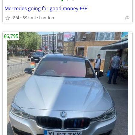
•
•
•
Mercedes going for good money £££
8/4
89k mi
London
£6,795