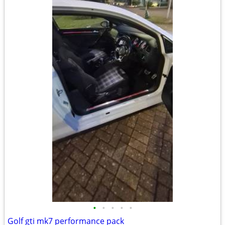
•
•
•
•
•
Golf gti mk7 performance pack