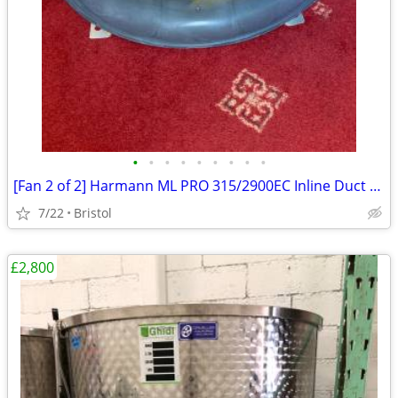
•
•
•
•
•
•
•
•
•
[Fan 2 of 2] Harmann ML PRO 315/2900EC Inline Duct Fan — 282W EC Motor
7/22
Bristol
£2,800