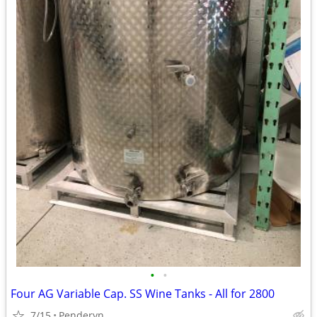
•
•
Four AG Variable Cap. SS Wine Tanks - All for 2800
7/15
Penderyn