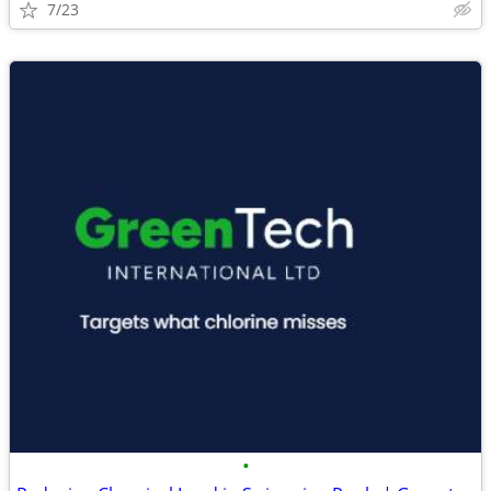
7/23
•