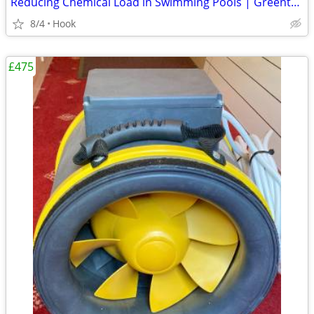
Reducing Chemical Load in Swimming Pools | Greentech International
8/4
Hook
£475