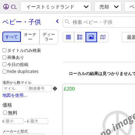
CL
イーストミッドランド
売却
ベ
ベビー・子供
オーナ
ディー
すべて
最
ー
ラー
タイトルのみ検索
画像あり
今日の投稿
hide duplicates
ローカルの結果は見つかりません
場所から数マイル
£200

地図を使用...
価格
no imag
無料
£
– £
メーカーと型式