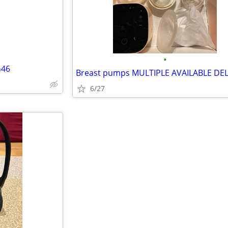
•
G46
6/27