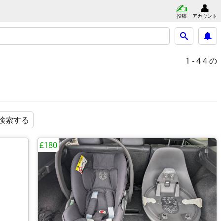
投稿
アカウント
1 - 4
4 の
検索する
£180