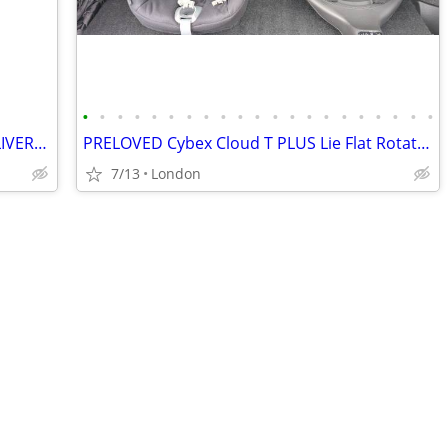
•
•
•
•
•
•
•
•
•
•
•
•
•
•
•
•
•
•
•
•
•
Breast pumps MULTIPLE AVAILABLE DELIVERY OR LOCAL COLLECTIOONLY PAYPAL
PRELOVED Cybex Cloud T PLUS Lie Flat Rotating Car Seat – Black
7/13
London