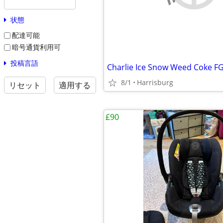
状態
配達可能
暗号通貨利用可
投稿言語
Charlie Ice Snow Weed Coke F
8/1
Harrisburg
リセット
適用する
£90