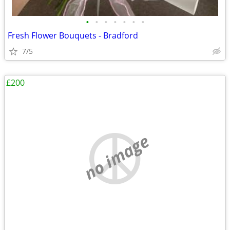
•
•
•
•
•
•
•
Fresh Flower Bouquets - Bradford
7/5
£200
no image