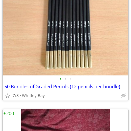
•
•
•
50 Bundles of Graded Pencils (12 pencils per bundle)
7/8
Whitley Bay
£200