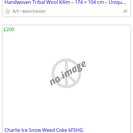
Handwoven Tribal Wool Kilim – 174 × 104 cm – Unique Nomadic Art
8/5
Manchester
£200
no image
Charlie Ice Snow Weed Coke 6F5HG