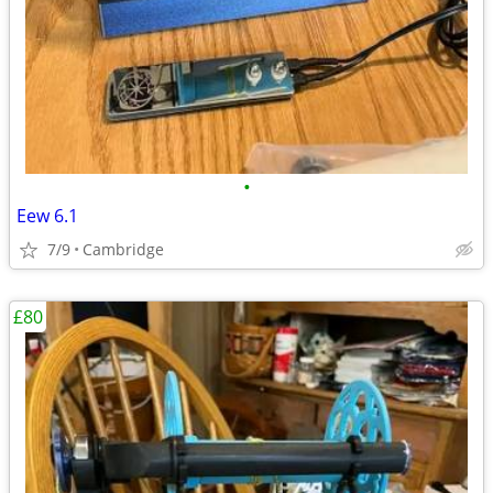
•
Eew 6.1
7/9
Cambridge
£80