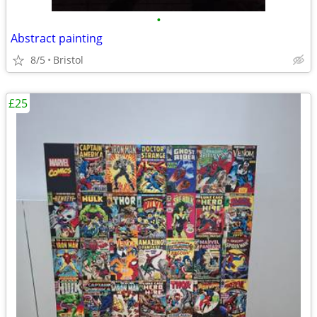
•
Abstract painting
8/5
Bristol
£25