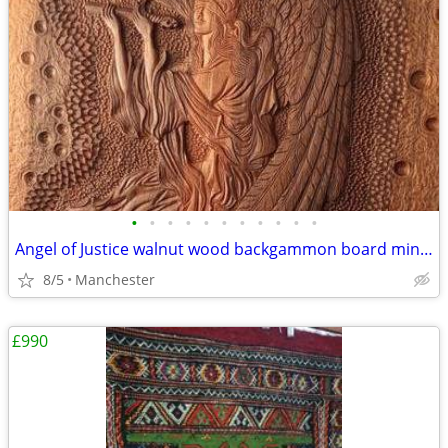
•
•
•
•
•
•
•
•
•
•
•
Angel of Justice walnut wood backgammon board miniature
8/5
Manchester
£990