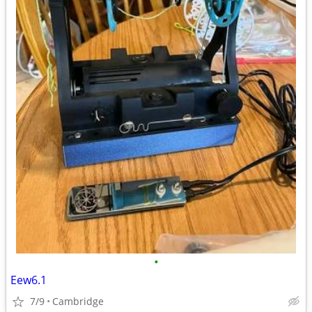
•
Eew6.1
7/9
Cambridge