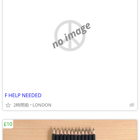
no image
F HELP NEEDED
2時間前
LONDON
£10