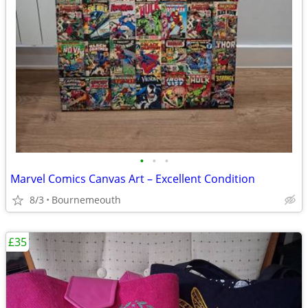
•
•
•
Marvel Comics Canvas Art – Excellent Condition
8/3
Bournemeouth
£35