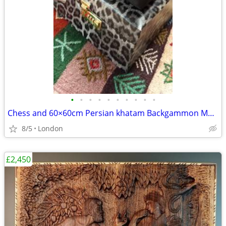
•
•
•
•
•
•
•
•
•
•
Chess and 60×60cm Persian khatam Backgammon Museum Grade Handmade
8/5
London
£2,450