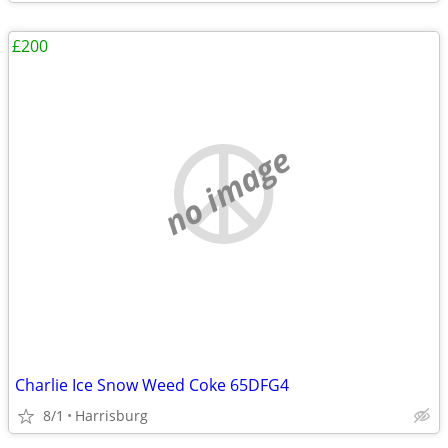
£200
no image
Charlie Ice Snow Weed Coke 65DFG4
8/1
Harrisburg