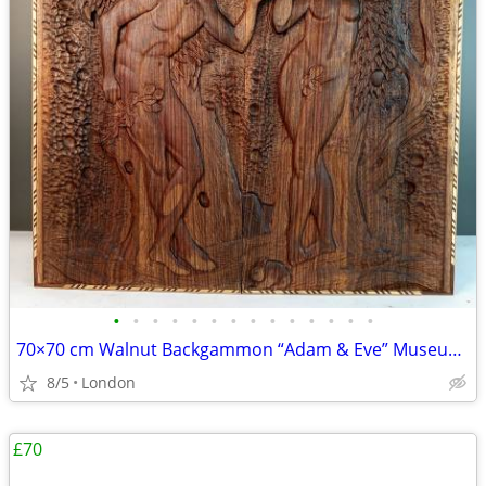
•
•
•
•
•
•
•
•
•
•
•
•
•
•
70×70 cm Walnut Backgammon “Adam & Eve” Museum Grade
8/5
London
£70