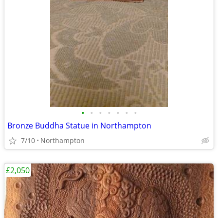
•
•
•
•
•
•
•
Bronze Buddha Statue in Northampton
7/10
Northampton
£2,050