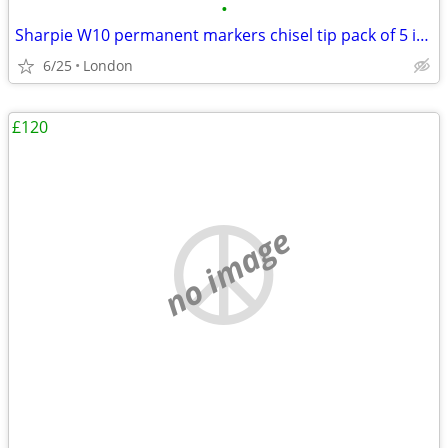
•
Sharpie W10 permanent markers chisel tip pack of 5 in black ink – sing
6/25
London
£120
no image