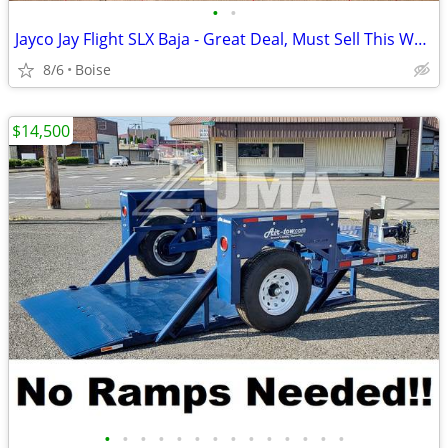
•
•
Jayco Jay Flight SLX Baja - Great Deal, Must Sell This Week!
8/6
Boise
$14,500
•
•
•
•
•
•
•
•
•
•
•
•
•
•