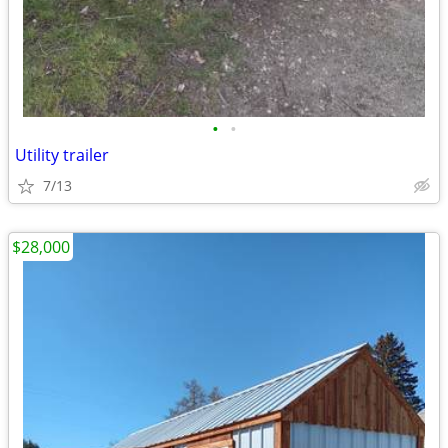
•
•
Utility trailer
7/13
$28,000