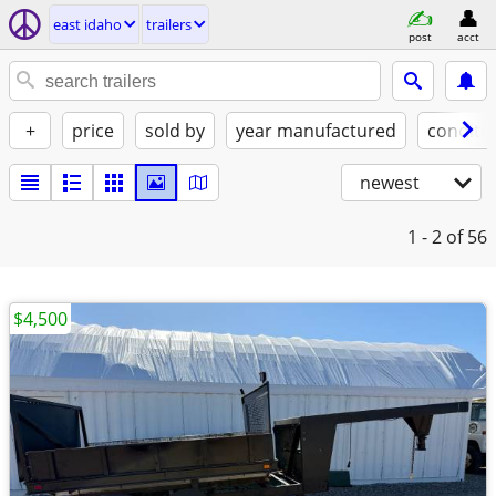
east idaho
trailers
post
acct
+
price
sold by
year manufactured
conditi
newest
1 - 2
of 56
$4,500