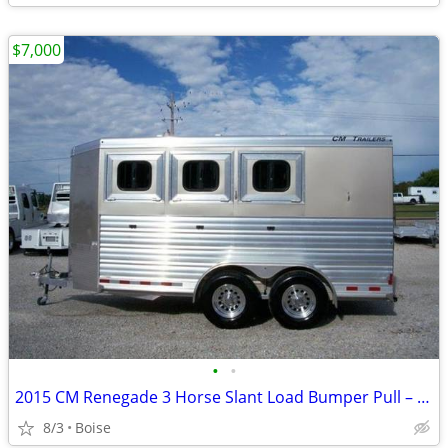
$7,000
•
•
2015 CM Renegade 3 Horse Slant Load Bumper Pull – Like New, All Alumin
8/3
Boise