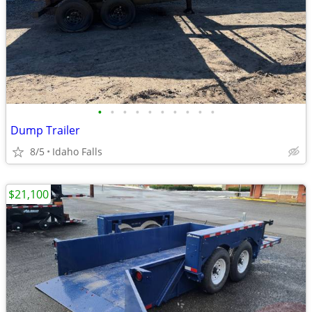
•
•
•
•
•
•
•
•
•
•
Dump Trailer
8/5
Idaho Falls
$21,100