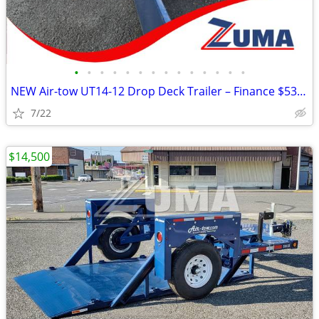
•
•
•
•
•
•
•
•
•
•
•
•
•
•
NEW Air-tow UT14-12 Drop Deck Trailer – Finance $535 per Month*
7/22
$14,500