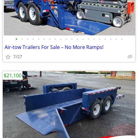
•
•
•
•
•
•
•
•
•
•
•
•
•
•
•
•
•
•
•
•
Air-tow Trailers For Sale – No More Ramps!
7/27
$21,100