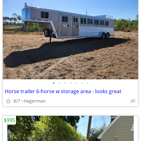
•
•
•
•
•
•
•
Horse trailer 6-horse w storage area - looks great
8/7
Hagerman
$995