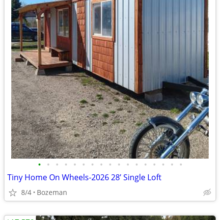
•
•
•
•
•
•
•
•
•
•
•
•
•
•
•
•
•
Tiny Home On Wheels-2026 28’ Single Loft
8/4
Bozeman