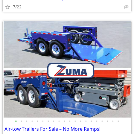
7/22
•
•
•
•
•
•
•
•
•
•
•
•
•
•
•
•
•
•
•
•
Air-tow Trailers For Sale – No More Ramps!