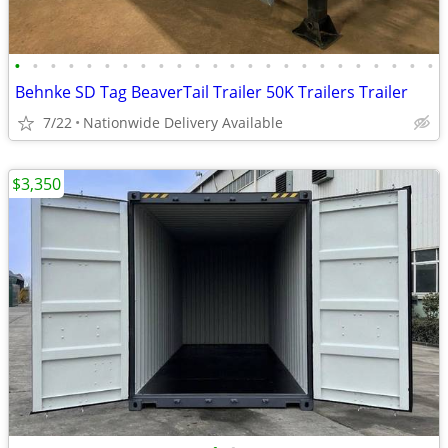
•
•
•
•
•
•
•
•
•
•
•
•
•
•
•
•
•
•
•
•
•
•
•
•
Behnke SD Tag BeaverTail Trailer 50K Trailers Trailer
7/22
Nationwide Delivery Available
$3,350