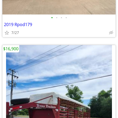
•
•
•
•
2019 Rpod179
7/27
$16,900