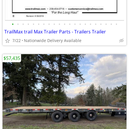
•
•
•
•
•
•
•
•
•
•
•
•
•
•
•
•
•
•
•
•
•
TrailMax trail Max Trailer Parts - Trailers Trailer
7/22
Nationwide Delivery Available
$57,435