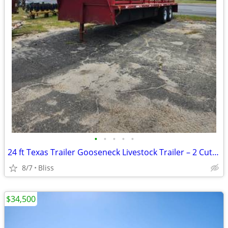
•
•
•
•
•
24 ft Texas Trailer Gooseneck Livestock Trailer – 2 Cut Gates
8/7
Bliss
$34,500