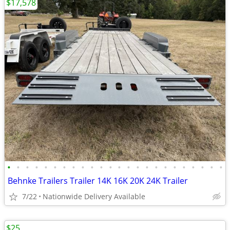
$17,578
•
•
•
•
•
•
•
•
•
•
•
•
•
•
•
•
•
•
•
•
•
•
•
•
Behnke Trailers Trailer 14K 16K 20K 24K Trailer
7/22
Nationwide Delivery Available
$25