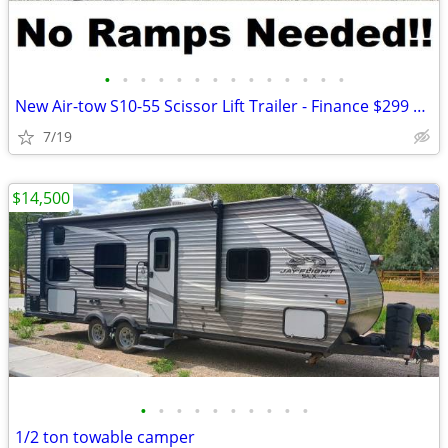
•
•
•
•
•
•
•
•
•
•
•
•
•
•
New Air-tow S10-55 Scissor Lift Trailer - Finance $299 Per Month*
7/19
$14,500
•
•
•
•
•
•
•
•
•
•
1/2 ton towable camper