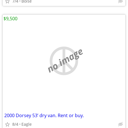
7/4
Boise
$9,500
no image
2000 Dorsey 53’ dry van. Rent or buy.
8/4
Eagle