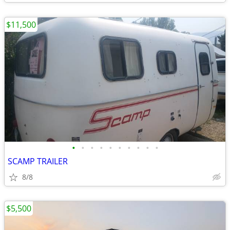
$11,500
•
•
•
•
•
•
•
•
•
•
SCAMP TRAILER
8/8
$5,500