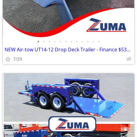
•
•
•
•
•
•
•
•
•
•
•
•
NEW Air-tow UT14-12 Drop Deck Trailer - Finance $535 Per Mo*
7/29