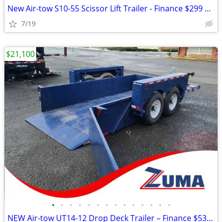
New Air-tow S10-55 Scissor Lift Trailer - Finance $299 Per Month*
7/19
$21,100
•
•
•
•
•
•
•
•
•
•
•
•
•
•
NEW Air-tow UT14-12 Drop Deck Trailer – Finance $535 per Month*