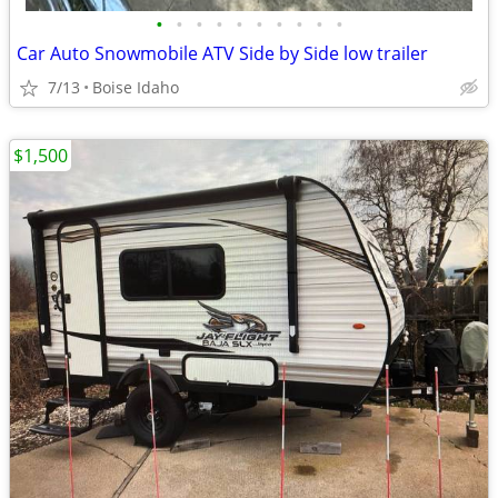
•
•
•
•
•
•
•
•
•
•
Car Auto Snowmobile ATV Side by Side low trailer
7/13
Boise Idaho
$1,500