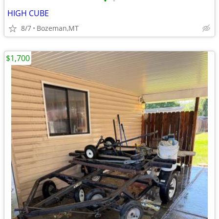
•
•
HIGH CUBE
8/7
Bozeman,MT
$1,700