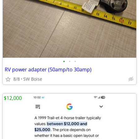
•
•
•
RV power adapter (50amp/to 30amp)
8/8
SW Boise
$12,000