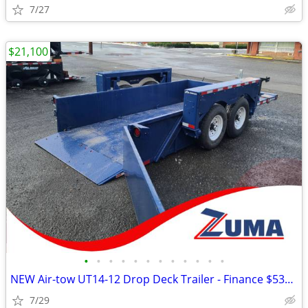
7/27
$21,100
•
•
•
•
•
•
•
•
•
•
•
•
NEW Air-tow UT14-12 Drop Deck Trailer - Finance $535 Per Mo*
7/29