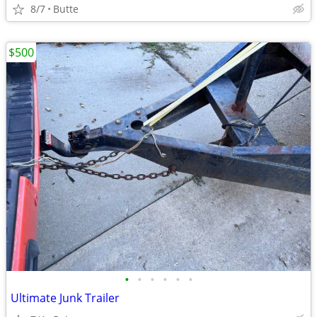
8/7
Butte
$500
•
•
•
•
•
•
Ultimate Junk Trailer