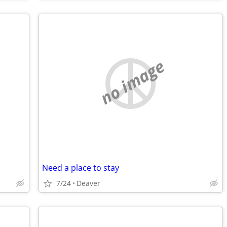
no image
Need a place to stay
7/24
Deaver