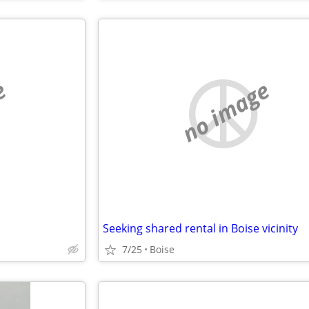
e
no image
Seeking shared rental in Boise vicinity
7/25
Boise