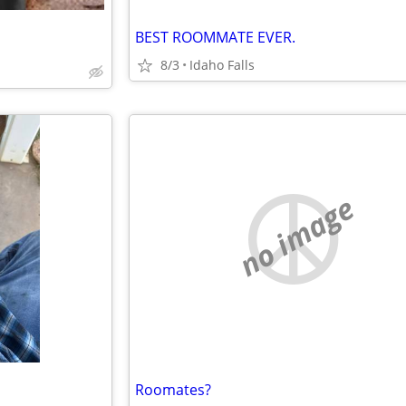
BEST ROOMMATE EVER.
8/3
Idaho Falls
no image
Roomates?