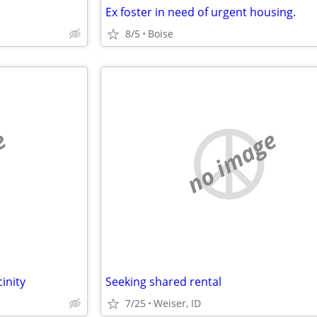
Ex foster in need of urgent housing.
8/5
Boise
e
no image
inity
Seeking shared rental
7/25
Weiser, ID