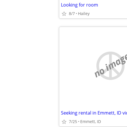
Looking for room
8/7
Hailey
no imag
Seeking rental in Emmett, ID vic
7/25
Emmett, ID