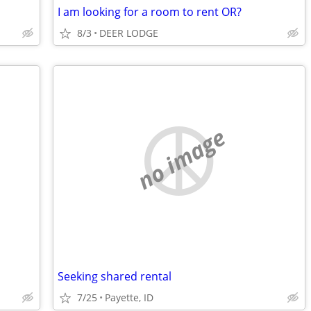
I am looking for a room to rent OR?
8/3
DEER LODGE
no image
Seeking shared rental
7/25
Payette, ID