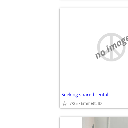
no imag
Seeking shared rental
7/25
Emmett, ID