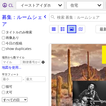
CL
イーストアイダホ
住宅
募集：ルームシェ
ア
最
タイトルのみ検索
画像あり
今日の投稿
show duplicates
場所から数マイル

地図を使用...
平方フィート
-
猫可
犬可