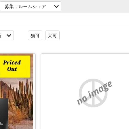
募集：ルームシェア
新
猫可
犬可
no image