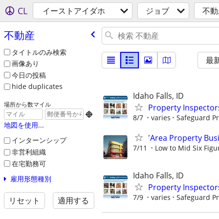
CL
イーストアイダホ
ジョブ
不動
不動産
タイトルのみ検索
最
画像あり
今日の投稿
hide duplicates
Idaho Falls, ID
場所から数マイル
Property Inspector

8/7
varies
Safeguard Pr
地図を使用...
'Area Property Bus
インターンシップ
7/11
Low to Mid Six Fig
非営利組織
在宅勤務可
Idaho Falls, ID
雇用形態種別
Property Inspector
7/9
varies
Safeguard Pr
リセット
適用する