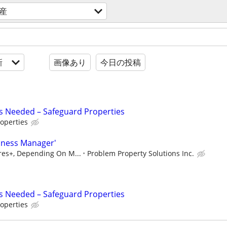
産
新
画像あり
今日の投稿
s Needed – Safeguard Properties
operties
iness Manager'
ures+, Depending On M...
Problem Property Solutions Inc.
s Needed – Safeguard Properties
operties