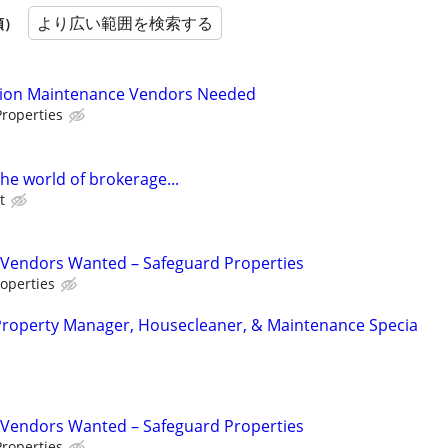
より広い範囲を検索する
順）
tion Maintenance Vendors Needed
roperties
he world of brokerage...
t
Vendors Wanted – Safeguard Properties
operties
Property Manager, Housecleaner, & Maintenance Specia
Vendors Wanted – Safeguard Properties
roperties