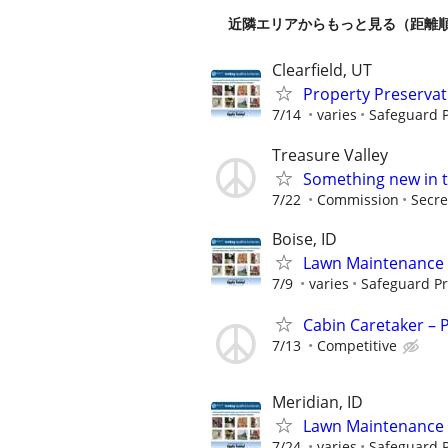
近隣エリアからもっと見る（距離
Clearfield, UT
Property Preserva
7/14
varies
Safeguard P
Treasure Valley
Something new in t
7/22
Commission
Secre
Boise, ID
Lawn Maintenance 
7/9
varies
Safeguard Pr
Cabin Caretaker – 
7/13
Competitive
Meridian, ID
Lawn Maintenance 
7/24
varies
Safeguard P