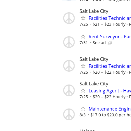
Salt Lake City
Facilities Technicia
7/25
$21 ‒ $23 Hourly
Rent Surveyor - Pa
7/31
See ad
Salt Lake City
Facilities Technic
7/25
$20 ‒ $22 Hourly
Salt Lake City
Leasing Agent - H
7/25
$20 ‒ $22 Hourly
Maintenance Engin
8/3
$17.0 to $20.0 per h