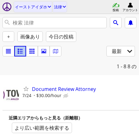
イーストアイダホ
法律
投稿
アカウント
+
画像あり
今日の投稿
最新
1 - 8
8 の
Document Review Attorney
7/24
$30.00/hour
近隣エリアからもっと見る（距離順）
より広い範囲を検索する