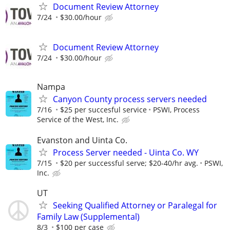
Document Review Attorney
7/24
$30.00/hour
Document Review Attorney
7/24
$30.00/hour
Nampa
Canyon County process servers needed
7/16
$25 per succesful service
PSWI, Process
Service of the West, Inc.
Evanston and Uinta Co.
Process Server needed - Uinta Co. WY
7/15
$20 per successful serve; $20-40/hr avg.
PSWI,
Inc.
UT
Seeking Qualified Attorney or Paralegal for
Family Law (Supplemental)
8/3
$100 per case