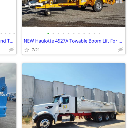
•
•
•
•
•
•
•
•
•
•
•
•
•
•
•
Scissor Lift Attachment for Skid Steers and Tractors, Skid-Lift
NEW Haulotte 4527A Towable Boom Lift For Sale – Finance $829 Per Mo*
7/21