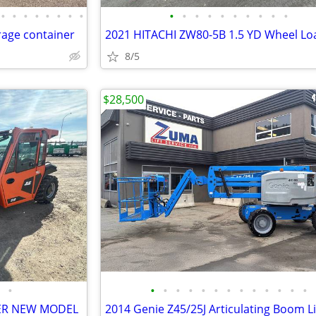
•
•
•
•
•
•
•
•
•
•
•
•
•
•
•
•
•
•
orage container
2021 HITACHI ZW80-5B 1.5 YD Wheel Lo
8/5
$28,500
•
•
•
•
•
•
•
•
•
•
•
•
•
•
LER NEW MODEL