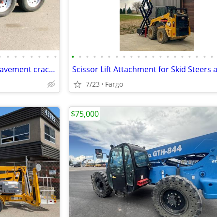
•
•
•
•
•
•
•
•
•
•
•
•
•
•
•
•
•
•
•
•
•
•
•
•
•
•
•
•
2005 Marathon Kera 145/260 pavement crack patcher
7/23
Fargo
$75,000