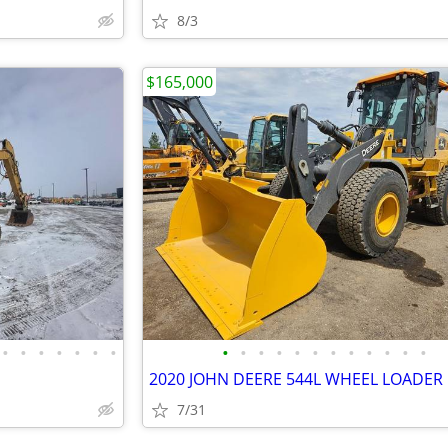
8/3
$165,000
•
•
•
•
•
•
•
•
•
•
•
•
•
•
•
•
•
•
•
2020 JOHN DEERE 544L WHEEL LOADER
7/31