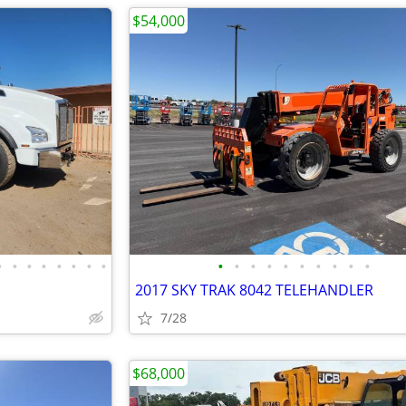
$54,000
•
•
•
•
•
•
•
•
•
•
•
•
•
•
•
•
•
•
2017 SKY TRAK 8042 TELEHANDLER
7/28
$68,000