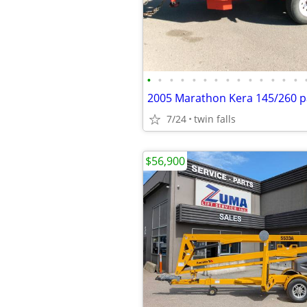
•
•
•
•
•
•
•
•
•
•
•
•
•
•
7/24
twin falls
$56,900