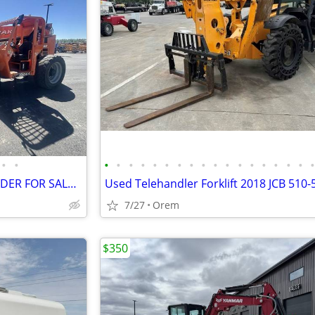
•
•
•
•
•
•
•
•
•
•
•
•
•
•
•
•
•
•
•
2017 SKY TRAK 10054 TELEHANDER FOR SALE OR RENT!
7/27
Orem
$350