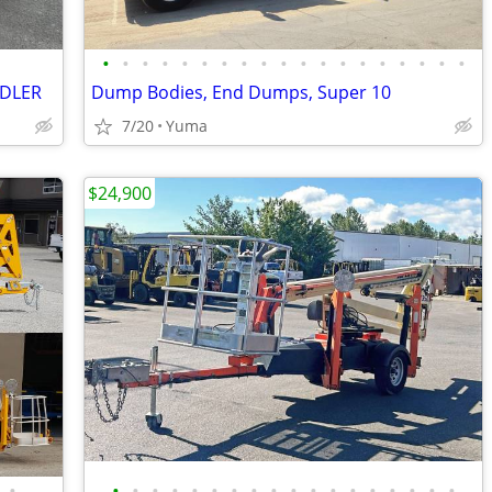
•
•
•
•
•
•
•
•
•
•
•
•
•
•
•
•
•
•
•
NDLER
Dump Bodies, End Dumps, Super 10
7/20
Yuma
$24,900
•
•
•
•
•
•
•
•
•
•
•
•
•
•
•
•
•
•
•