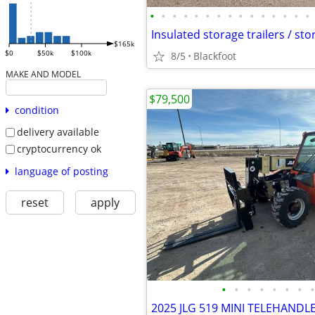
•
•
•
•
•
•
•
•
•
•
•
•
•
•
•
Insulated storage trailers / st
$165k
$0
$50k
$100k
8/5
Blackfoot
MAKE AND MODEL
$79,500
condition
delivery available
cryptocurrency ok
language of posting
reset
apply
•
•
•
•
•
•
•
•
2025 JLG 519 MINI TELEHAND