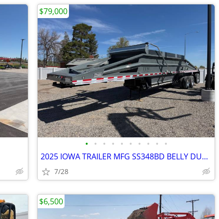
$79,000
•
•
•
•
•
•
•
•
•
•
2025 IOWA TRAILER MFG SS348BD BELLY DUMP
7/28
$6,500