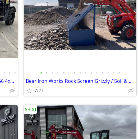
•
•
•
•
•
•
•
•
•
•
•
•
•
•
•
•
•
•
•
Used Telehandler Forklift 2018 JCB 510-56 4x4x4 10,000 LB 56' Reach Di
Bear Iron Works Rock Screen Grizzly / Soil & Dirt Sifter
7/27
$300