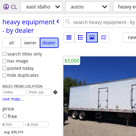
CL
east idaho
autos
heavy 
heavy equipment
- by dealer
new
all
owner
dealer
search titles only
$3,000
has image
posted today
hide duplicates
MILES FROM LOCATION

use map...
price
free
$
– $
avg: $30,314