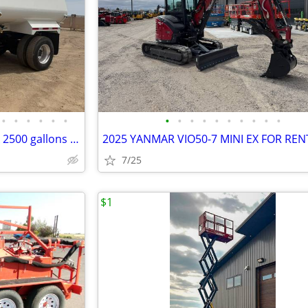
•
•
•
•
•
•
•
•
•
•
•
•
•
•
•
•
Water Truck 2005 GMC Topkick 2500 gallons new steel tank!
7/25
$1