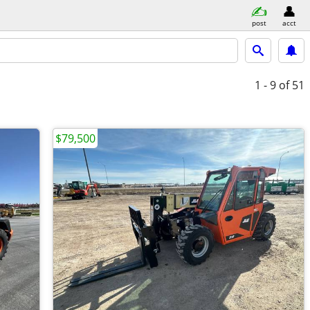
post
acct
1 - 9
of 51
$79,500