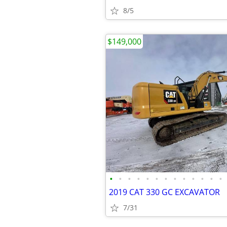
8/5
$149,000
•
•
•
•
•
•
•
•
•
•
•
•
•
2019 CAT 330 GC EXCAVATOR
7/31