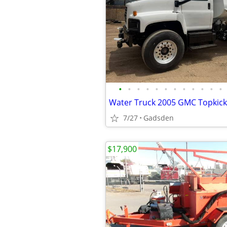
•
•
•
•
•
•
•
•
•
•
•
•
7/27
Gadsden
$17,900