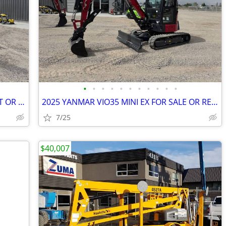
•
•
•
•
•
•
•
•
•
•
•
2025 YANMAR VIO50-7 MINI EX FOR RENT OR SALE
2025 YANMAR VIO35 MINI EX FOR SALE OR RENT
7/25
$40,007