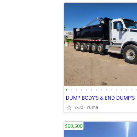
•
•
•
•
•
•
•
•
•
•
•
•
•
•
DUMP BODY'S & END DUMP'S
7/30
Yuma
$69,500