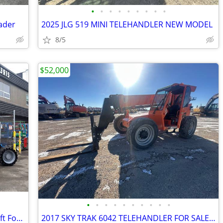
•
•
•
•
•
•
•
•
•
ader
2025 JLG 519 MINI TELEHANDLER NEW MODEL
8/5
$52,000
•
•
•
•
•
•
•
•
•
•
2014 Genie Z45/25J Articulating Boom Lift For Sale - Finance $589 Mo*
2017 SKY TRAK 6042 TELEHANDLER FOR SALE OR RENT