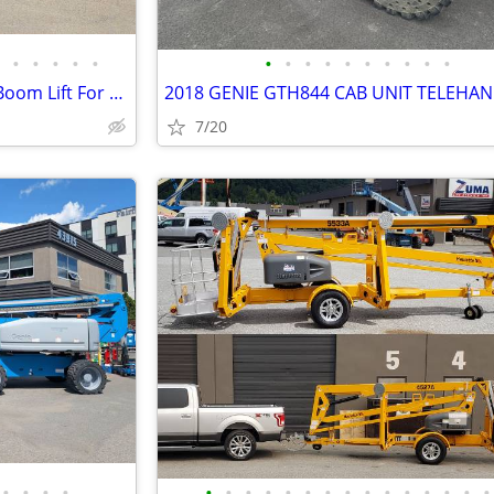
•
•
•
•
•
•
•
•
•
•
•
•
•
•
•
NEW Haulotte 5533A Towable Boom Lift For Sale – Finance $1139 Per Mo*
2018 GENIE GTH844 CAB UNIT TELEHA
7/20
•
•
•
•
•
•
•
•
•
•
•
•
•
•
•
•
•
•
•