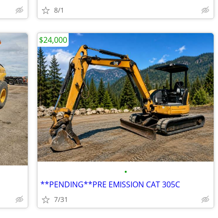
8/1
$24,000
•
**PENDING**PRE EMISSION CAT 305C
7/31